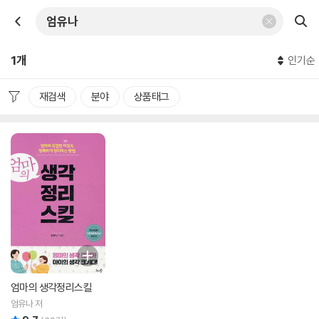
1개
인기순
재검색
분야
상품태그
엄마의 생각정리스킬
엄유나 저
리뷰 총점