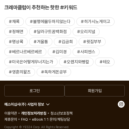
크레마클럽이 추천하는 핫한 #키워드
#채록
#불행에몰두하지않는다
#히가시노게이고
#정해연
#달러구트꿈백화점
#오리지널
#명상록
#겨울통
#김금희
#윗집부부
#베르나르베르베르
#김미경
#사피엔스
#미국은어떻게무너지는가
#오렌지와빵칼
#테오
#영혼의왈츠
#독하게돈공부
로그인
회원가입
예스이십사(주) 사업자 정보
이용약관
개인정보처리방침
청소년보호정책
제휴문의
FAQ
eBook 1:1 문의/채팅상담
Copyright © YES24 Corp. All Rights Reserved.