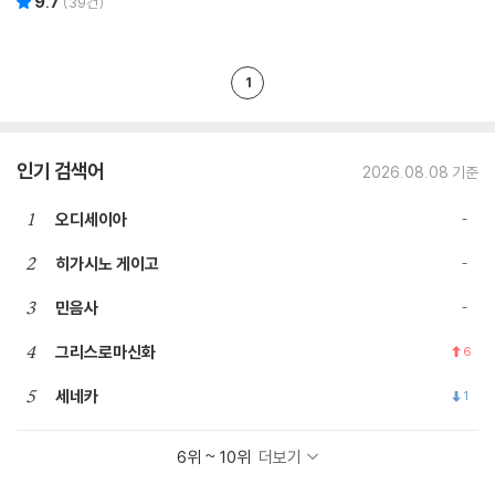
9.7
(
39
건)
1
인기 검색어
2026.08.08 기준
1
오디세이아
2
히가시노 게이고
3
민음사
4
그리스로마신화
6
5
세네카
1
6위 ~ 10위
더보기