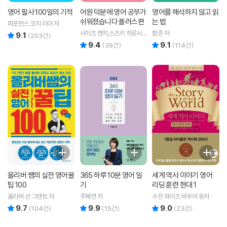
영어 필사 100일의 기적
어원 덕분에 영어 공부가
영어를 해석하지 않고 읽
쉬워졌습니다 플러스편
는 법
퍼포먼스 코치 리아 저
시미즈 켄지,스즈키 히로시
황준 저
9.1
리뷰 총점
(
203
건)
공저
9.4
9.1
리뷰 총점
리뷰 총점
(
39
건)
(
114
건)
올리버 쌤의 실전 영어꿀
365 하루 10분 영어 일
세계 역사 이야기 영어
팁 100
기
리딩 훈련 현대 1
올리버 샨 그랜트 저
주혜연 저
수잔 와이즈 바우어 등저
9.7
9.9
9.0
리뷰 총점
리뷰 총점
리뷰 총점
(
104
건)
(
15
건)
(
23
건)