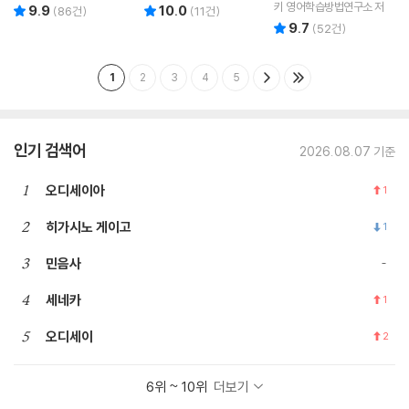
습니다
키 영어학습방법연구소 저
9.9
10.0
리뷰 총점
리뷰 총점
(
86
건)
(
11
건)
9.7
리뷰 총점
(
52
건)
1
2
3
4
5
인기 검색어
2026.08.07 기준
1
오디세이아
1
2
히가시노 게이고
1
3
민음사
4
세네카
1
5
오디세이
2
6위 ~ 10위
더보기