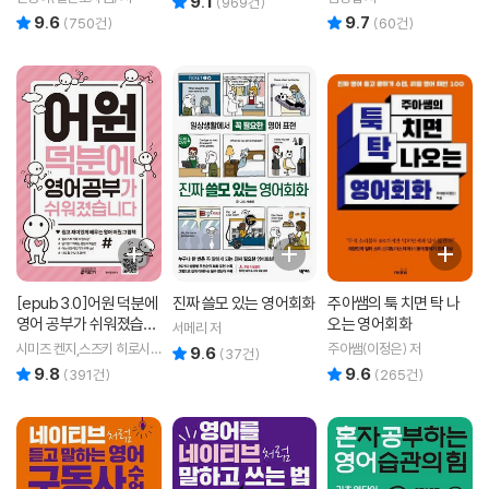
9.1
(
969
건)
9.6
9.7
리뷰 총점
리뷰 총점
(
750
건)
(
60
건)
[epub 3.0]어원 덕분에
진짜 쓸모 있는 영어회화
주아쌤의 툭 치면 탁 나
영어 공부가 쉬워졌습니
오는 영어회화
서메리 저
다
시미즈 켄지,스즈키 히로시
주아쌤(이정은) 저
9.6
리뷰 총점
(
37
건)
공저
9.8
9.6
리뷰 총점
리뷰 총점
(
391
건)
(
265
건)