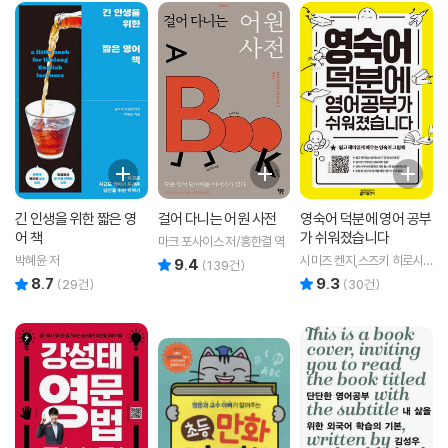
긴 인생을 위한 짧은 영
걸어 다니는 어원 사전
영숙어 덕분에 영어 공부
어 책
가 쉬워졌습니다
마크 포사이스 저/홍한결 역
박혜윤 저
시미즈 켄지,스즈키 히로시
9.4
리뷰 총점
(
139
건)
저/키출판사 편집부 역
8.7
9.3
리뷰 총점
리뷰 총점
(
29
건)
(
30
건)