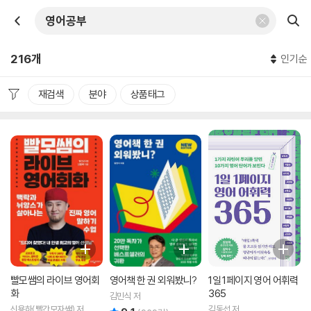
216개
인기순
재검색
분야
상품태그
빨모쌤의 라이브 영어회
영어책 한 권 외워봤니?
1일 1페이지 영어 어휘력
화
365
김민식 저
신용하(빨간모자쌤) 저
김동섭 저
리뷰 총점