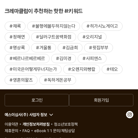
크레마클럽이 추천하는 핫한 #키워드
#채록
#불행에몰두하지않는다
#히가시노게이고
#정해연
#달러구트꿈백화점
#오리지널
#명상록
#겨울통
#김금희
#윗집부부
#베르나르베르베르
#김미경
#사피엔스
#미국은어떻게무너지는가
#오렌지와빵칼
#테오
#영혼의왈츠
#독하게돈공부
로그인
회원가입
예스이십사(주) 사업자 정보
이용약관
개인정보처리방침
청소년보호정책
제휴문의
FAQ
eBook 1:1 문의/채팅상담