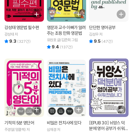
강성태 영문법 필수편
영문과 교수 아빠가 알려
단단한 영어공부
주는 초등 만화 영문법
강성태 저
김성우 저
유원호 글/김준희 그림
9.3
9.5
리뷰 총점
리뷰 총점
(
327
건)
(
47
건)
9.4
리뷰 총점
(
137
건)
기적의 5분 영단어
비밀은 전치사에 있다
[EPUB 3.0] 뉘앙스 덕
분에 영어 공부가 쉬워졌
주경일(엉클잭) 저
심재경 저