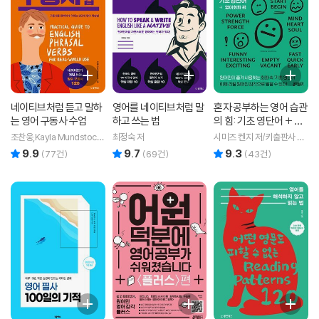
네이티브처럼 듣고 말하
영어를 네이티브처럼 말
혼자 공부하는 영어 습관
는 영어 구동사 수업
하고 쓰는 법
의 힘: 기초 영단어 + 영
어회화 편
조찬웅,Kayla Mundstock
최정숙 저
시미즈 켄지 저/키출판사 편
공저
집부 역
9.9
9.7
9.3
리뷰 총점
리뷰 총점
리뷰 총점
(
77
건)
(
69
건)
(
43
건)