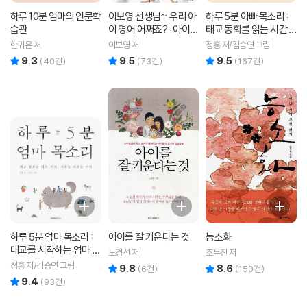
하루 10분 엄마의 인문학
이보영 선생님~ 우리 아
하루 5분 아빠 목소리 :
습관
이 영어 어쩌죠? : 아이의
태교 동화를 읽는 시간 ·
평생을 생각하는 영어교
지혜를 배우는 아이
한귀은 저
이보영 저
정홍 저/김승연 그림
육법
9.3
9.5
9.5
리뷰 총점
리뷰 총점
리뷰 총점
(
40
건)
(
73
건)
(
167
건)
하루 5분 엄마 목소리 :
아이를 잘 키운다는 것
능소화
태교를 시작하는 엄마 ·
노경선 저
조두진 저
사랑을 배우는 아이
정홍 저/김승연 그림
9.8
8.6
리뷰 총점
리뷰 총점
(
6
건)
(
150
건)
9.4
리뷰 총점
(
93
건)