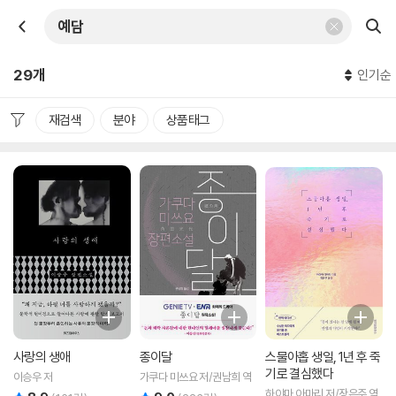
29개
인기순
재검색
분야
상품태그
사랑의 생애
종이달
스물아홉 생일, 1년 후 죽
기로 결심했다
이승우 저
가쿠다 미쓰요 저/권남희 역
하야마 아마리 저/장은주 역
리뷰 총점
리뷰 총점