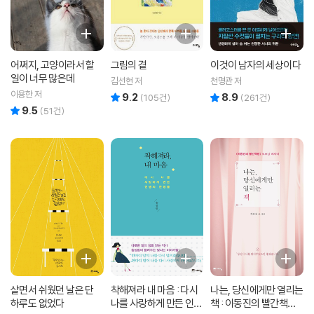
어쩌지, 고양이라서 할
그림의 곁
이것이 남자의 세상이다
일이 너무 많은데
김선현 저
천명관 저
이용한 저
9.2
8.9
리뷰 총점
리뷰 총점
(
105
건)
(
261
건)
9.5
리뷰 총점
(
51
건)
살면서 쉬웠던 날은 단
착해져라 내 마음 : 다시
나는, 당신에게만 열리는
하루도 없었다
나를 사랑하게 만든 인생
책 : 이동진의 빨간책방