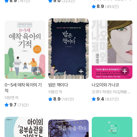
8.9
9.0
(
161
건)
(
223
건)
8.9
리뷰 총점
(
453
건)
0~5세 애착 육아의 기
밤은 책이다
나오미와 가나코
적
이동진 저
오쿠다 히데오 저/김해용 역
저
이보연 저
8.9
9.4
리뷰 총점
리뷰 총점
(
101
건)
(
637
건)
9.7
리뷰 총점
(
73
건)