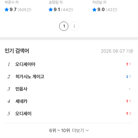
의 문장들
오프닝 에세이
박광수 저
송정림 저
허은실 저
9.7
9.1
9.0
리뷰 총점
리뷰 총점
리뷰 총점
(
605
건)
(
44
건)
(
42
건)
1
2
인기 검색어
2026.08.07 기준
1
오디세이아
1
2
히가시노 게이고
1
3
민음사
4
세네카
1
5
오디세이
2
6위 ~ 10위
더보기