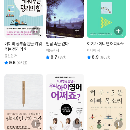
아이의 공부습관을 키워
필름 속을 걷다
여기가 아니면 어디라도
주는 정리의 힘
이동진 저
이다혜 저
윤선현 저
8.7
8.9
리뷰 총점
리뷰 총점
(
3
건)
(
86
건)
9.5
리뷰 총점
(
96
건)