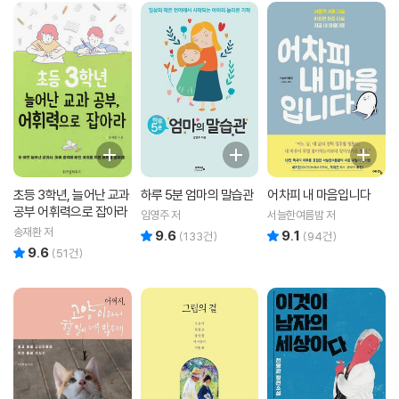
초등 3학년, 늘어난 교과
하루 5분 엄마의 말습관
어차피 내 마음입니다
공부 어휘력으로 잡아라
임영주 저
서늘한여름밤 저
송재환 저
9.6
9.1
리뷰 총점
리뷰 총점
(
133
건)
(
94
건)
9.6
리뷰 총점
(
51
건)