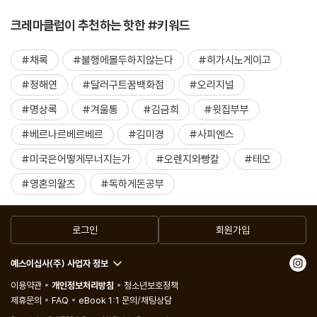
크레마클럽이 추천하는 핫한 #키워드
#채록
#불행에몰두하지않는다
#히가시노게이고
#정해연
#달러구트꿈백화점
#오리지널
#명상록
#겨울통
#김금희
#윗집부부
#베르나르베르베르
#김미경
#사피엔스
#미국은어떻게무너지는가
#오렌지와빵칼
#테오
#영혼의왈츠
#독하게돈공부
로그인
회원가입
예스이십사(주) 사업자 정보
이용약관
개인정보처리방침
청소년보호정책
제휴문의
FAQ
eBook 1:1 문의/채팅상담