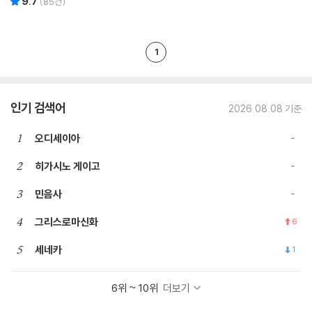
9.7
(
85
건)
1
인기 검색어
2026.08.08 기준
1
오디세이아
2
히가시노 게이고
3
민음사
4
그리스로마신화
6
5
세네카
1
6위 ~ 10위
더보기