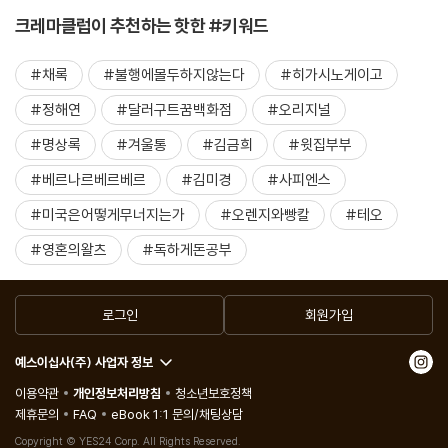
크레마클럽이 추천하는 핫한 #키워드
#채록
#불행에몰두하지않는다
#히가시노게이고
#정해연
#달러구트꿈백화점
#오리지널
#명상록
#겨울통
#김금희
#윗집부부
#베르나르베르베르
#김미경
#사피엔스
#미국은어떻게무너지는가
#오렌지와빵칼
#테오
#영혼의왈츠
#독하게돈공부
로그인
회원가입
예스이십사(주) 사업자 정보
이용약관
개인정보처리방침
청소년보호정책
제휴문의
FAQ
eBook 1:1 문의/채팅상담
Copyright © YES24 Corp. All Rights Reserved.