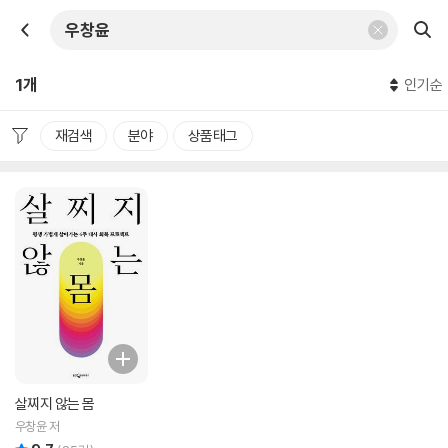
1개
인기순
재검색
분야
상품태그
살찌지 않는 몸
우창윤 저
리뷰 총점