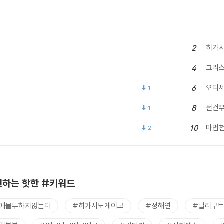
히가시
2
그리
4
오디
6
1
전건
8
1
마법
10
2
하는 핫한 #키워드
에몰두하지않는다
#히가시노게이고
#정해연
#달러구