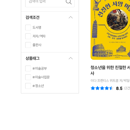
검색어 입력
검색조건
도서명
저자/역자
출판사
상품태그
청소년을 위한 친절한 
#미술공부
사
#미술사입문
이다 프렌티스 위트콤 저/박일
#청소년
8.5
(
2
건