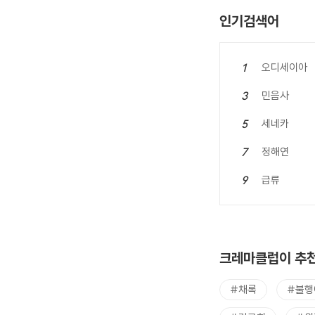
인기검색어
오디세이아
1
민음사
3
세네카
5
정해연
7
급류
9
크레마클럽이 추천
#채록
#불행