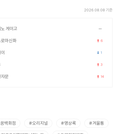
2026.08.08 기준
노 게이고
스로마신화
6
세이
1
우
3
천자문
14
트꿈백화점
#오리지널
#명상록
#겨울통