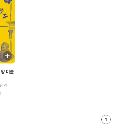
서양 미술
귀 역
)
1