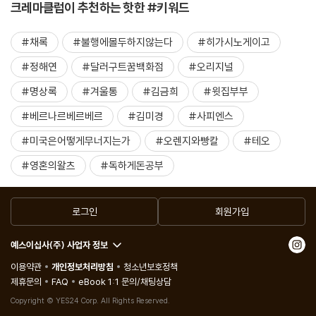
크레마클럽이 추천하는 핫한 #키워드
#채록
#불행에몰두하지않는다
#히가시노게이고
#정해연
#달러구트꿈백화점
#오리지널
#명상록
#겨울통
#김금희
#윗집부부
#베르나르베르베르
#김미경
#사피엔스
#미국은어떻게무너지는가
#오렌지와빵칼
#테오
#영혼의왈츠
#독하게돈공부
로그인
회원가입
예스이십사(주) 사업자 정보
이용약관
개인정보처리방침
청소년보호정책
제휴문의
FAQ
eBook 1:1 문의/채팅상담
Copyright © YES24 Corp. All Rights Reserved.