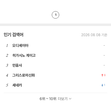
1
인기 검색어
2026.08.08 기준
1
오디세이아
2
히가시노 게이고
3
민음사
4
그리스로마신화
6
5
세네카
1
6위 ~ 10위
더보기