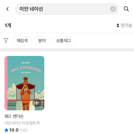
1개
인기순
재검색
분야
상품태그
웨스 앤더슨
이안 네이선 저/윤철희 역
10.0
리뷰 총점
(
1
건)