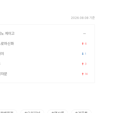
2026.08.08 기준
노 게이고
스로마신화
6
세이
1
우
3
천자문
14