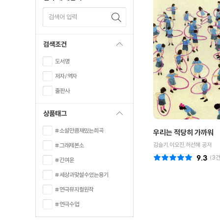
검색어 입력
검색조건
도서명
저자/역자
출판사
상품태그
#소설만큼재밌는희곡
우리는 적당히 가까워
김슬기,이오진,허선혜 공저
#그래제본소
9.3
(
3
건
#긴여운
#세상과맞설수있는용기
#연극뮤지컬원작
#연극수업