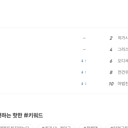
히가시
2
그리
4
오디
6
1
전건
8
1
마법
10
2
하는 핫한 #키워드