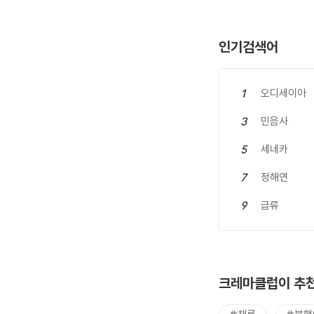
인기검색어
오디세이아
1
민음사
3
세네카
5
정해연
7
급류
9
크레마클럽이 추천