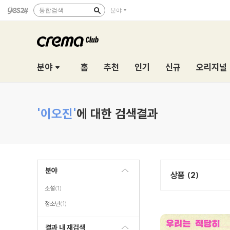
통합검색
분야
분야
홈
추천
인기
신규
오리지널
'이오진'
에 대한 검색결과
분야
상품 (2)
소설
(1)
청소년
(1)
결과 내 재검색