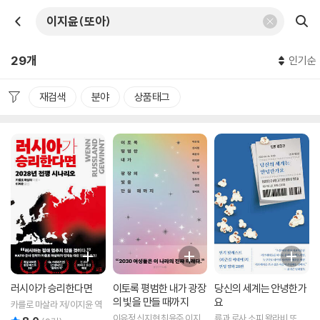
29개
인기순
재검색
분야
상품태그
러시아가 승리한다면
이토록 평범한 내가 광장
당신의 세계는 안녕한가
의 빛을 만들 때까지
요
카를로 마살라 저/이지윤 역
이유정,신지현,최윤주,이지
류과,로사,소피,왈라비,또아
리뷰 총점