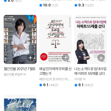
8.0
(
9
건)
윤,탐,박수빈,김후주,생강,엄
공저
10.0
9.3
리뷰 총점
리뷰 총점
(
1
건)
(
12
건)
지효 등저
월간인물 2021년 7월호
왜 살인자에게 무죄를 선
나는 소액으로 임대사업
고했는가
해 아파트 55채를 샀다
월간인물 편집부 저
페르디난트 폰 쉬라크 저/이
이지윤 저
지윤 역
9.1
8.1
리뷰 총점
리뷰 총점
(
49
건)
(
58
건)