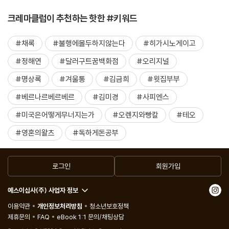
크레마클럽이 추천하는 핫한 #키워드
#채록
#불행에몰두하지않는다
#히가시노게이고
#정해연
#달러구트꿈백화점
#오리지널
#명상록
#겨울통
#김금희
#윗집부부
#베르나르베르베르
#김미경
#사피엔스
#미국은어떻게무너지는가
#오렌지와빵칼
#테오
#영혼의왈츠
#독하게돈공부
로그인
회원가입
예스이십사(주) 사업자 정보
이용약관
개인정보처리방침
청소년보호정책
제휴문의
FAQ
eBook 1:1 문의/채팅상담