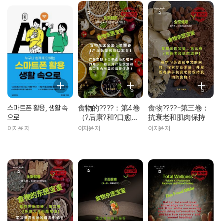
스마트폰 활용, 생활 속
食物的????：第4卷
食物????-第三卷：
으로
（?后康?和?口愈
抗衰老和肌肉保持
合）
이지윤 저
이지윤 저
이지윤 저