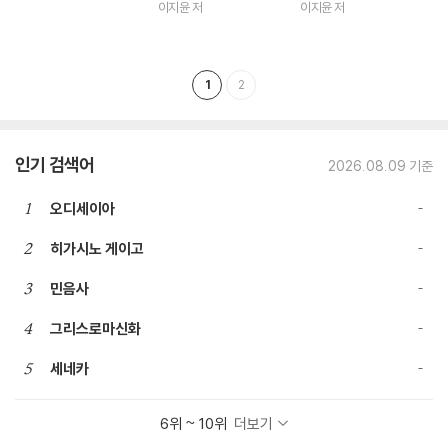
이지윤 저
이지윤 저
1
2
인기 검색어
2026.08.09 기준
1
오디세이아
2
히가시노 게이고
3
민음사
4
그리스로마신화
5
세네카
6위 ~ 10위
더보기