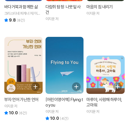
바다거북과 함께한 삶
다람쥐 탐정: 나뭇잎 사
마음의 짐 내리기
건
크리스티네 피게너 저/이지
이지윤 저
윤 역
이지윤 저
9.8
리뷰 총점
(
8
건)
부자 언어 가난한 언어
[어린이영어책] Flying t
마루야, 사랑해 하루야,
o you
고마워
이지윤 저
이지윤 저
이지윤 저
10.0
리뷰 총점
(
6
건)
10.0
리뷰 총점
(
4
건)