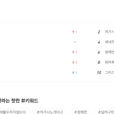
히가시
2
1
세네
4
정해
6
2
퇴마
8
3
그리
10
3
하는 핫한 #키워드
에몰두하지않는다
#히가시노게이고
#정해연
#달러구