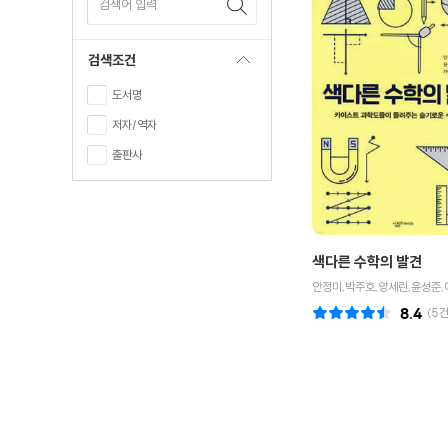
검색어 입력
검색조건
도서명
저자/역자
출판사
색다른 수학의 발견
안정미,박주호,양세린,윤성준,
8.4
(
5
건