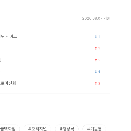
2026.08.07 기준
노 게이고
1
카
1
연
2
록
4
스로마신화
2
트꿈백화점
#오리지널
#명상록
#겨울통