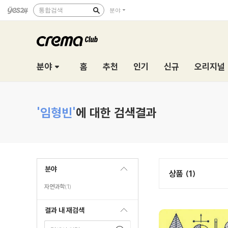
통합검색
분야
분야
홈
추천
인기
신규
오리지널
'임형빈'
에 대한 검색결과
분야
상품 (1)
자연과학
(1)
결과 내 재검색