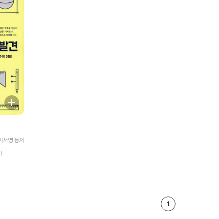
이서영 등저
)
1