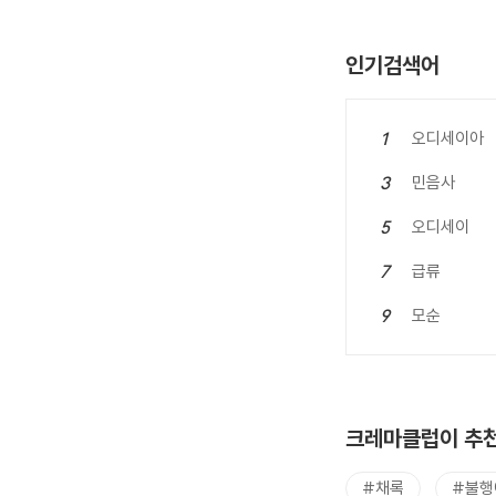
인기검색어
오디세이아
1
민음사
3
오디세이
5
급류
7
모순
9
크레마클럽이 추천
#채록
#불행