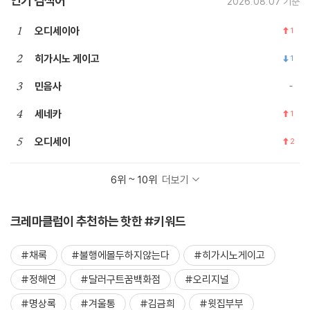
인기 검색어
2026.08.07 기준
1
오디세이아
1
2
히가시노 게이고
1
3
민음사
4
세네카
1
5
오디세이
2
6위 ~ 10위
더보기
크레마클럽이 추천하는 핫한 #키워드
#채록
#불행에몰두하지않는다
#히가시노게이고
#정해연
#달러구트꿈백화점
#오리지널
#명상록
#겨울통
#김금희
#윗집부부