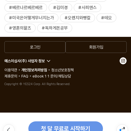
#베르나르베르베르
#김미경
#사피엔스
#미국은어떻게무너지는가
#오렌지와빵칼
#테오
#영혼의왈츠
#독하게돈공부
로그인
회원가입
예스이십사(주) 사업자 정보
이용약관
개인정보처리방침
청소년보호정책
제휴문의
FAQ
eBook 1:1 문의/채팅상담
Copyright © YES24 Corp. All Rights Reserved.
첫 달 무료로 시작하기