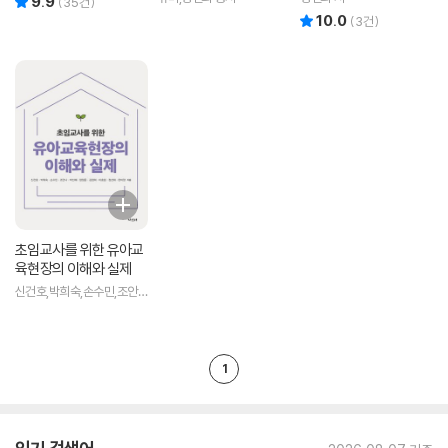
9.9
(
35
건)
10.0
리뷰 총점
(
3
건)
초임교사를 위한 유아교
육현장의 이해와 실제
신건호,박희숙,손수민,조안
나 등저
1