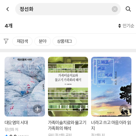
4개
인기순
재검색
분야
상품태그
대오염의 시대
가족미술치료와 물고기
너라고 쓰고 마음이라 읽
가족화의 해석
지
정선화 저
유미,정선화 공저
정선화 저
리뷰 총점