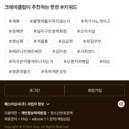
크레마클럽이 추천하는 핫한 #키워드
#채록
#불행에몰두하지않는다
#히가시노게이고
#정해연
#달러구트꿈백화점
#오리지널
#명상록
#겨울통
#김금희
#윗집부부
#베르나르베르베르
#김미경
#사피엔스
#미국은어떻게무너지는가
#오렌지와빵칼
#테오
#영혼의왈츠
#독하게돈공부
로그인
회원가입
예스이십사(주) 사업자 정보
이용약관
개인정보처리방침
청소년보호정책
제휴문의
FAQ
eBook 1:1 문의/채팅상담
Copyright © YES24 Corp. All Rights Reserved.