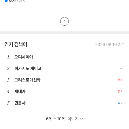
8.4
(
5
건)
1
인기 검색어
2026.08.10 기준
1
오디세이아
2
히가시노 게이고
3
그리스로마신화
1
4
세네카
1
5
민음사
2
6위 ~ 10위
더보기