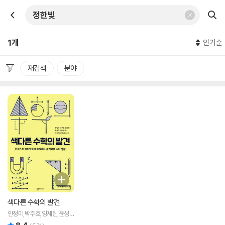
1개
인기순
재검색
분야
색다른 수학의 발견
안정미,박주호,양세린,윤성
준,이서영 등저
리뷰 총점