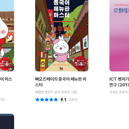
어 마스
빠오즈메이의 중국어 메뉴판 마
ICT 벤처
스터
연구 (201
배정현,양은지 공저/조유리 그림
조성은,조유리,
2
건)
9.1
(
34
건)