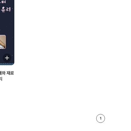
래와 재로
리
1