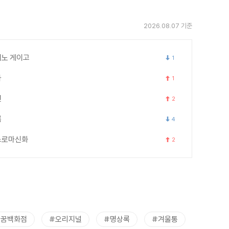
2026.08.07 기준
노 게이고
1
카
1
연
2
록
4
스로마신화
2
트꿈백화점
#오리지널
#명상록
#겨울통