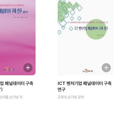
기업 패널데이터 구축
ICT 벤처기업 패널데이터 구축
7)
연구
민대홍,손가녕 저
조유리,손가녕 공저