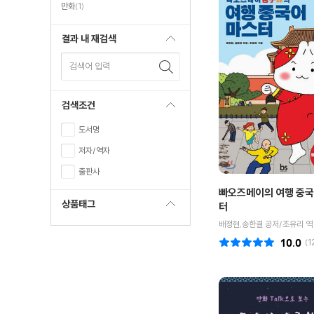
만화
(1)
결과 내 재검색
검색어 입력
검색조건
도서명
저자/역자
출판사
빠오즈메이의 여행 중국
상품태그
터
배정현,송한결 공저/조유리 역
10.0
(
1