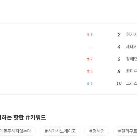
히가시
2
1
세네
4
정해
6
2
퇴마
8
3
그리
10
3
하는 핫한 #키워드
에몰두하지않는다
#히가시노게이고
#정해연
#달러구