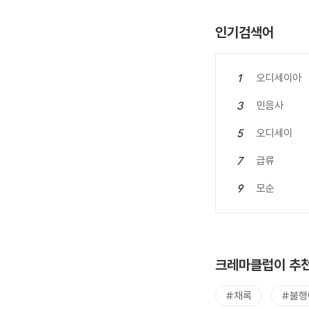
인기검색어
오디세이아
1
민음사
3
오디세이
5
급류
7
모순
9
크레마클럽이 추천
#채록
#불행