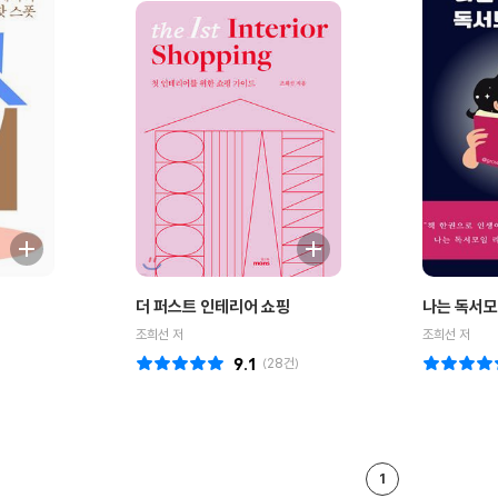
더 퍼스트 인테리어 쇼핑
나는 독서모
조희선 저
조희선 저
9.1
(
28
건)
1