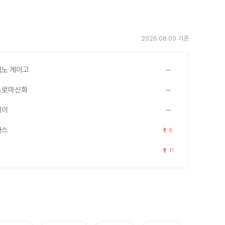
2026.08.09 기준
노 게이고
스로마신화
세이
아스
8
11