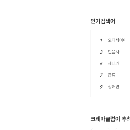
인기검색어
오디세이아
1
민음사
3
세네카
5
급류
7
정해연
9
크레마클럽이 추천