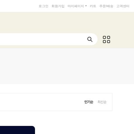
로그인
회원가입
마이페이지
카트
주문/배송
고객센터
인기순
최신순