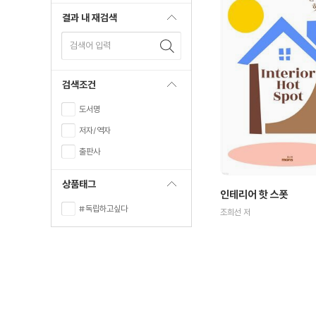
결과 내 재검색
검색어 입력
검색조건
도서명
저자/역자
출판사
상품태그
인테리어 핫 스폿
#독립하고싶다
조희선 저