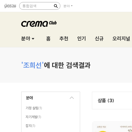
통합검색
분야
분야
홈
추천
인기
신규
오리지널
'조희선'
에 대한 검색결과
분야
상품 (3)
가정 살림
(1)
자기계발
(1)
잡지
(1)