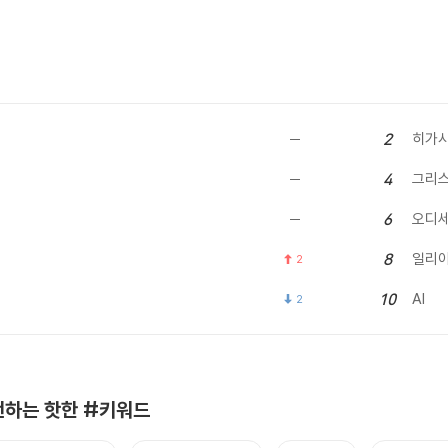
히가시
2
그리
4
오디
6
일리
8
2
AI
10
2
하는 핫한 #키워드