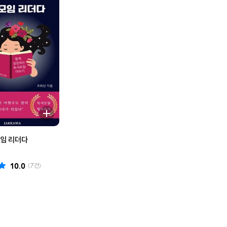
임 리더다
10.0
(
7
건)