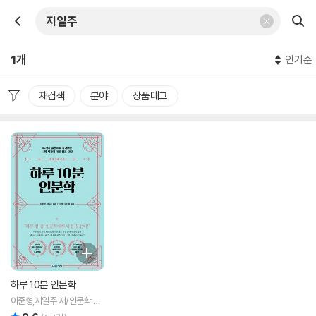
1개
인기순
재검색
분야
상품태그
하루 10분 인문학
이준형,지일주 저/인문학 유
치원 해설
리뷰 총점