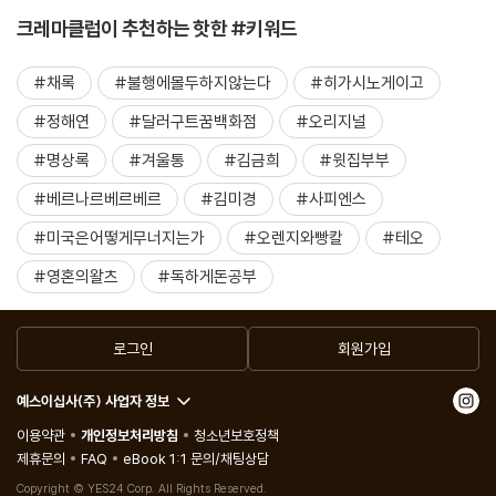
크레마클럽이 추천하는 핫한 #키워드
#채록
#불행에몰두하지않는다
#히가시노게이고
#정해연
#달러구트꿈백화점
#오리지널
#명상록
#겨울통
#김금희
#윗집부부
#베르나르베르베르
#김미경
#사피엔스
#미국은어떻게무너지는가
#오렌지와빵칼
#테오
#영혼의왈츠
#독하게돈공부
로그인
회원가입
예스이십사(주) 사업자 정보
이용약관
개인정보처리방침
청소년보호정책
제휴문의
FAQ
eBook 1:1 문의/채팅상담
Copyright © YES24 Corp. All Rights Reserved.