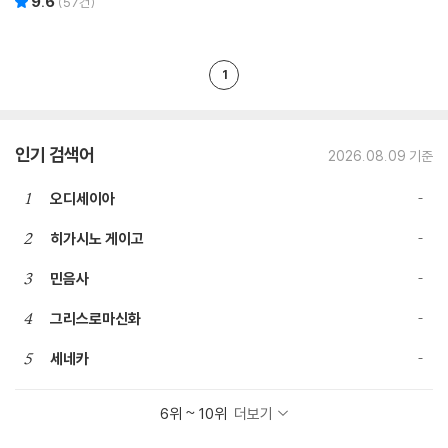
9.6
(
57
건)
1
인기 검색어
2026.08.09 기준
1
오디세이아
2
히가시노 게이고
3
민음사
4
그리스로마신화
5
세네카
6위 ~ 10위
더보기