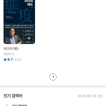
리더의 태도
문성후 저
9.7
리뷰 총점
(
31
건)
1
인기 검색어
2026.08.09 기준