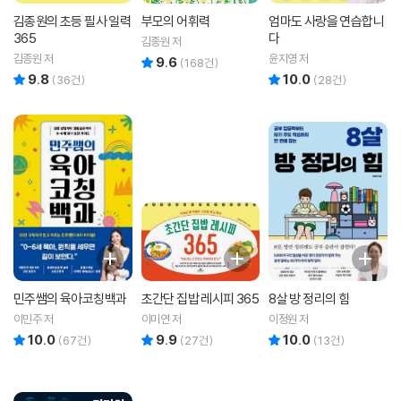
김종원의 초등 필사 일력
부모의 어휘력
엄마도 사랑을 연습합니
365
다
김종원 저
김종원 저
윤지영 저
9.6
리뷰 총점
(
168
건)
9.8
10.0
리뷰 총점
리뷰 총점
(
36
건)
(
28
건)
민주쌤의 육아코칭백과
초간단 집밥 레시피 365
8살 방 정리의 힘
이민주 저
이미연 저
이정원 저
10.0
9.9
10.0
리뷰 총점
리뷰 총점
리뷰 총점
(
67
건)
(
27
건)
(
13
건)