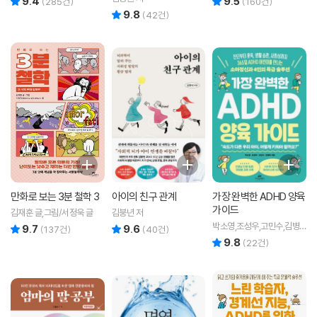
9.4
9.5
(
285
건)
(
160
건)
9.8
리뷰 총점
(
42
건)
만화로 보는 3분 철학 3
아이의 친구 관계
가장 완벽한 ADHD 양육
가이드
김재훈 글,그림/서정욱 글
김붕년 저
박소영,조성우,고민수,김병
9.7
9.6
리뷰 총점
리뷰 총점
(
137
건)
(
40
건)
욱 저
9.8
리뷰 총점
(
22
건)