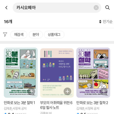
16개
인기순
재검색
분야
상품태그
만화로 보는 3분 철학 1
부모의 어휘력을 위한 6
만화로 보는 3분 철학 2
6일 필사 노트
김재훈,서정욱 공저
김재훈,서정욱 공저
김종원 저
리뷰 총점
리뷰 총점