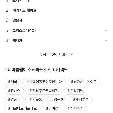
1
오디세이아
2
히가시노 게이고
3
민음사
4
그리스로마신화
5
세네카
6위 ~ 10위
더보기
크레마클럽이 추천하는 핫한 #키워드
#채록
#불행에몰두하지않는다
#히가시노게이고
#정해연
#달러구트꿈백화점
#오리지널
#명상록
#겨울통
#김금희
#윗집부부
#베르나르베르베르
#김미경
#사피엔스