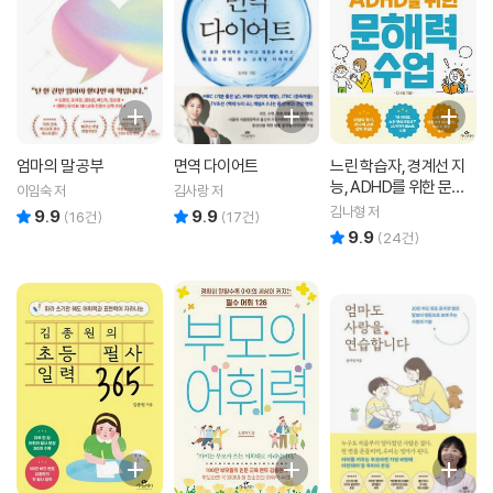
엄마의 말 공부
면역 다이어트
느린 학습자, 경계선 지
능, ADHD를 위한 문해
이임숙 저
김사랑 저
력 수업
김나형 저
9.9
9.9
리뷰 총점
리뷰 총점
(
16
건)
(
17
건)
9.9
리뷰 총점
(
24
건)