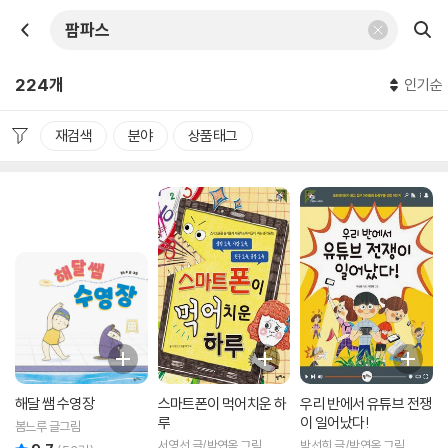
224개
인기순
재검색
분야
상품태그
해달 쌤 수영장
스마트폰이 먹어치운 하
우리 반에서 유튜브 전쟁
루
이 일어났다!
봄느루 글그림
서영선 글/박연옥 그림
박선희 글/박연옥 그림
리뷰 총점