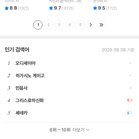
미지수 저
박선희 글/박선하 그림
문주희 저
8.8
9.7
9.5
리뷰 총점
리뷰 총점
리뷰 총점
(
13
건)
(
37
건)
(
17
건)
1
2
3
4
5
인기 검색어
2026.08.08 기준
1
오디세이아
2
히가시노 게이고
3
민음사
4
그리스로마신화
6
5
세네카
1
6위 ~ 10위
더보기