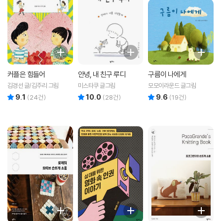
커플은 힘들어
안녕, 내 친구 루디
구름이 나에게
김경선 글/김주리 그림
미스타쿠 글그림
모모이라운드 글그림
9.1
10.0
9.6
리뷰 총점
리뷰 총점
리뷰 총점
(
24
건)
(
28
건)
(
19
건)