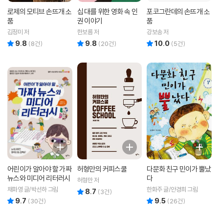
로제의 모티브 손뜨개 소
십 대를 위한 영화 속 인
포코그란데의 손뜨개 소
품
권 이야기
품
김정미 저
한보름 저
강보송 저
9.8
9.8
10.0
리뷰 총점
리뷰 총점
리뷰 총점
(
8
건)
(
20
건)
(
5
건)
어린이가 알아야 할 가짜
허형만의 커피스쿨
다문화 친구 민이가 뿔났
뉴스와 미디어 리터러시
다
허형만 저
채화영 글/박선하 그림
한화주 글/안경희 그림
8.7
리뷰 총점
(
3
건)
9.7
9.5
리뷰 총점
리뷰 총점
(
30
건)
(
26
건)