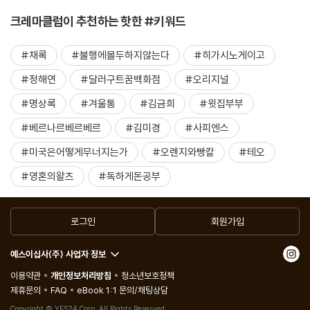
크레마클럽이 추천하는 핫한 #키워드
#채록
#불행에몰두하지않는다
#히가시노게이고
#정해연
#달러구트꿈백화점
#오리지널
#명상록
#겨울통
#김금희
#윗집부부
#베르나르베르베르
#김미경
#사피엔스
#미국은어떻게무너지는가
#오렌지와빵칼
#테오
#영혼의왈츠
#독하게돈공부
로그인
회원가입
예스이십사(주) 사업자 정보
이용약관
개인정보처리방침
청소년보호정책
제휴문의
FAQ
eBook 1:1 문의/채팅상담
Copyright © YES24 Corp. All Rights Reserved.