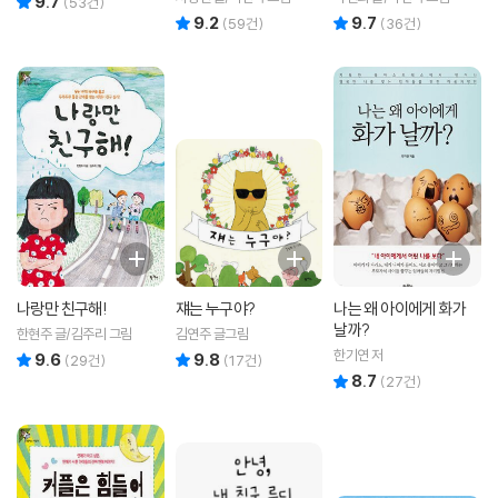
9.7
(
53
건)
9.2
9.7
리뷰 총점
리뷰 총점
(
59
건)
(
36
건)
나랑만 친구해!
쟤는 누구야?
나는 왜 아이에게 화가
날까?
한현주 글/김주리 그림
김연주 글그림
한기연 저
9.6
9.8
리뷰 총점
리뷰 총점
(
29
건)
(
17
건)
8.7
리뷰 총점
(
27
건)