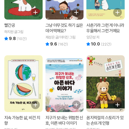
빨간공
그냥 아무것도 하기 싫은
사춘기라 그런 게 아니라
데 어떡해요?
우울해서 그런 거예요
하지원 글그림
제성은 글/이미진 그림
양곤성 저
9.8
리뷰 총점
(
10
건)
9.6
10.0
리뷰 총점
리뷰 총점
(
16
건)
(
22
건)
지속 가능한 삶, 비건 지
지구가 보내는 위험한 신
꼼지락걸의 스토리가 있
향
호, 아픈 바다 이야기
는 손뜨개 인형