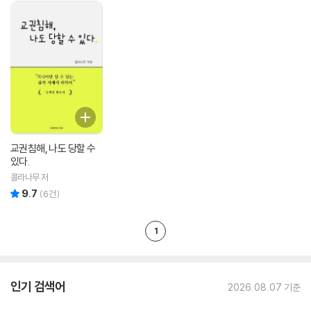
교권침해, 나도 당할 수
있다.
콜라나무 저
9.7
리뷰 총점
(
6
건)
1
인기 검색어
2026.08.07 기준