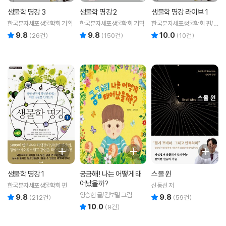
생물학 명강 3
생물학 명강 2
생물학 명강 라이브 1
한국분자세포생물학회 기획
한국분자세포생물학회 기획
한국분자세포생물학회 편/
김미영 등저
9.8
9.8
10.0
리뷰 총점
리뷰 총점
리뷰 총점
(
26
건)
(
150
건)
(
10
건)
생물학 명강 1
궁금해! 나는 어떻게 태
스몰 윈
어났을까?
한국분자세포생물학회 편
신동선 저
양승현 글/김보밀 그림
9.8
9.8
리뷰 총점
리뷰 총점
(
212
건)
(
59
건)
10.0
리뷰 총점
(
9
건)