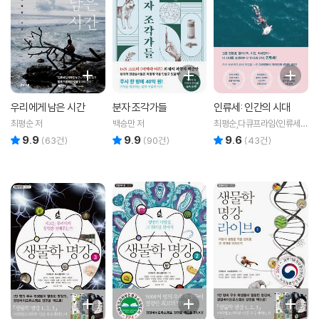
우리에게 남은 시간
분자 조각가들
인류세: 인간의 시대
최평순 저
백승만 저
최평순,다큐프라임〈인류세〉
제작진 공저
9.9
9.9
9.6
리뷰 총점
리뷰 총점
리뷰 총점
(
63
건)
(
90
건)
(
43
건)