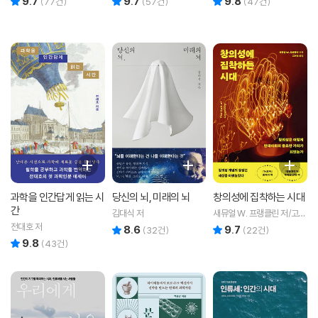
9.7
9.7
9.8
(
77
건)
(
57
건)
(
47
건)
과학을 인간답게 읽는 시
당신의 뇌, 미래의 뇌
창의성에 집착하는 시대
간
김대식 저
새뮤얼 W. 프랭클린 저/고현
석 역
전대호 저
8.6
9.7
리뷰 총점
리뷰 총점
(
32
건)
(
22
건)
9.8
리뷰 총점
(
43
건)