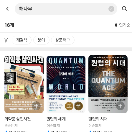
16개
인기순
재검색
분야
상품태그
의약품 살인사건
퀀텀의 세계
퀀텀의 시대
백승만 저
이순칠 저
이순칠 저
리뷰 총점
리뷰 총점
리뷰 총점