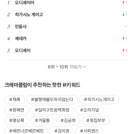
1
오디세이아
1
2
히가시노 게이고
1
3
민음사
4
세네카
1
5
오디세이
2
6위 ~ 10위
더보기
크레마클럽이 추천하는 핫한 #키워드
#채록
#불행에몰두하지않는다
#히가시노게이고
#정해연
#달러구트꿈백화점
#오리지널
#명상록
#겨울통
#김금희
#윗집부부
#베르나르베르베르
#김미경
#사피엔스