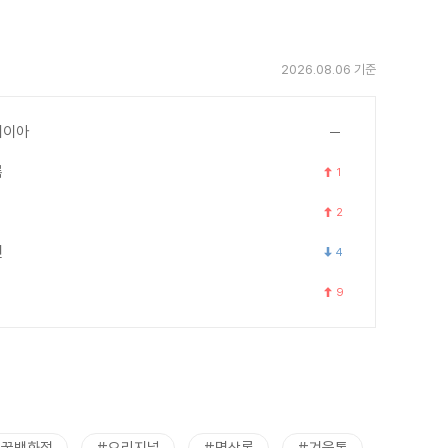
2026.08.06 기준
세이아
록
1
2
연
4
9
트꿈백화점
#오리지널
#명상록
#겨울통