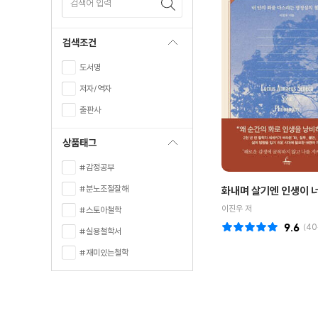
검색어 입력
검색조건
도서명
저자/역자
출판사
상품태그
#감정공부
#분노조절잘해
화내며 살기엔 인생이 
이진우 저
#스토아철학
9.6
(
40
#실용철학서
#재미있는철학