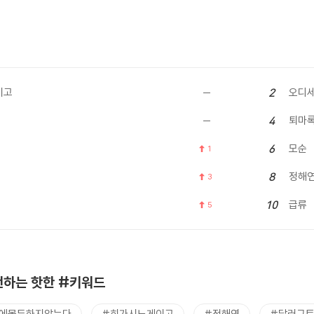
이고
오디
2
퇴마
4
모순
6
1
정해
8
3
급류
10
5
하는 핫한 #키워드
에몰두하지않는다
#히가시노게이고
#정해연
#달러구