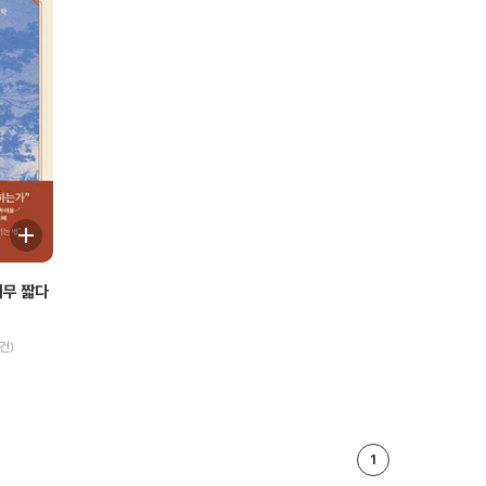
너무 짧다
건)
1