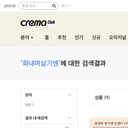
통합검색
분야
분야
홈
추천
인기
신규
오리지널
'화내며살기엔'
에 대한 검색결과
분야
상품 (1)
인문
(1)
결과 내 재검색