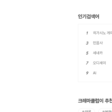
인기검색어
히가시노 게
1
민음사
3
세네카
5
오디세이
7
AI
9
크레마클럽이 추천
#채록
#불행