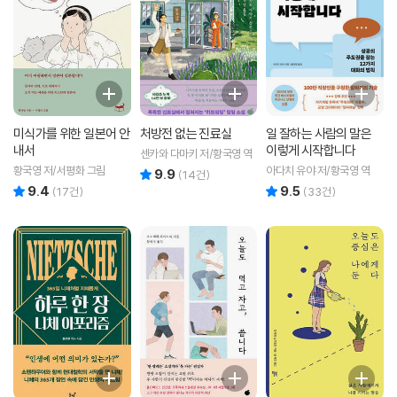
미식가를 위한 일본어 안
처방전 없는 진료실
일 잘하는 사람의 말은
내서
이렇게 시작합니다
센카와 다마키 저/황국영 역
황국영 저/서평화 그림
아다치 유야 저/황국영 역
9.9
리뷰 총점
(
14
건)
9.4
9.5
리뷰 총점
리뷰 총점
(
17
건)
(
33
건)