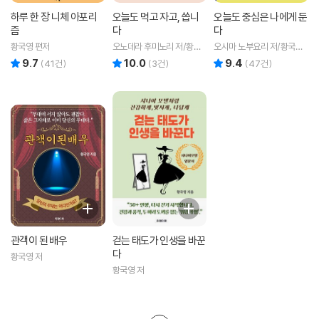
하루 한 장 니체 아포리
오늘도 먹고 자고, 씁니
오늘도 중심은 나에게 둔
즘
다
다
황국영 편저
오노데라 후미노리 저/황국
오시마 노부요리 저/황국영
영 역
역
9.7
10.0
9.4
리뷰 총점
리뷰 총점
리뷰 총점
(
41
건)
(
3
건)
(
47
건)
관객이 된 배우
걷는 태도가 인생을 바꾼
다
황국영 저
황국영 저