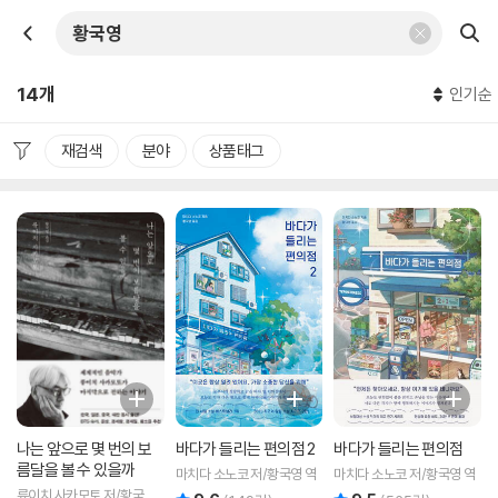
14개
인기순
재검색
분야
상품태그
나는 앞으로 몇 번의 보
바다가 들리는 편의점 2
바다가 들리는 편의점
름달을 볼 수 있을까
마치다 소노코 저/황국영 역
마치다 소노코 저/황국영 역
류이치 사카모토 저/황국영
리뷰 총점
리뷰 총점