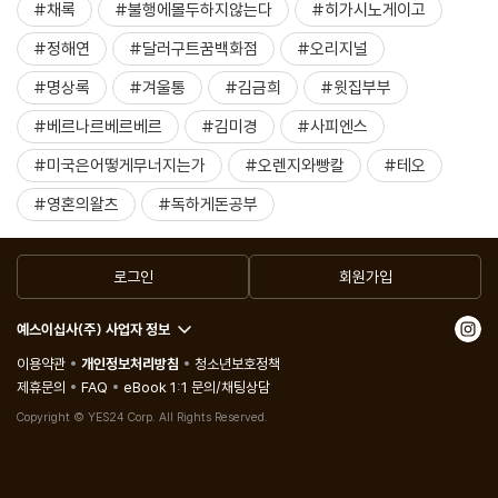
#채록
#불행에몰두하지않는다
#히가시노게이고
#정해연
#달러구트꿈백화점
#오리지널
#명상록
#겨울통
#김금희
#윗집부부
#베르나르베르베르
#김미경
#사피엔스
#미국은어떻게무너지는가
#오렌지와빵칼
#테오
#영혼의왈츠
#독하게돈공부
로그인
회원가입
예스이십사(주) 사업자 정보
이용약관
개인정보처리방침
청소년보호정책
제휴문의
FAQ
eBook 1:1 문의/채팅상담
Copyright © YES24 Corp. All Rights Reserved.