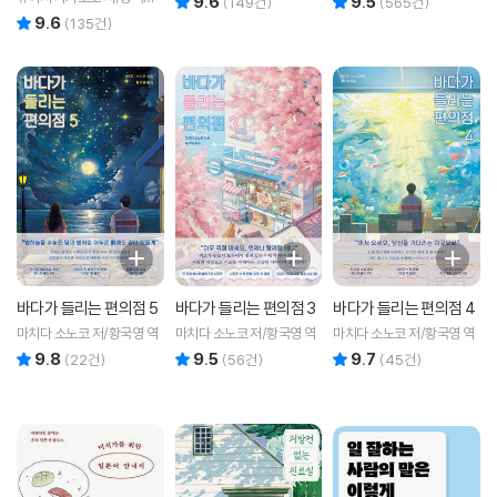
9.6
9.5
(
149
건)
(
565
건)
역
9.6
리뷰 총점
(
135
건)
바다가 들리는 편의점 5
바다가 들리는 편의점 3
바다가 들리는 편의점 4
마치다 소노코 저/황국영 역
마치다 소노코 저/황국영 역
마치다 소노코 저/황국영 역
9.8
9.5
9.7
리뷰 총점
리뷰 총점
리뷰 총점
(
22
건)
(
56
건)
(
45
건)