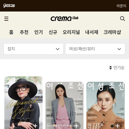
라운지
홈
추천
인기
신규
오리지널
내서재
크레마샵
인기순