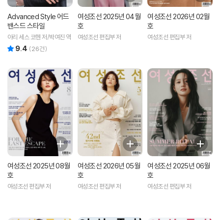
Advanced Style 어드
여성조선 2025년 04월
여성조선 2026년 02월
밴스드 스타일
호
호
아리 세스 코헨 저/박여진 역
여성조선 편집부 저
여성조선 편집부 저
9.4
리뷰 총점
(
26
건)
여성조선 2025년 08월
여성조선 2026년 05월
여성조선 2025년 06월
호
호
호
여성조선 편집부 저
여성조선 편집부 저
여성조선 편집부 저