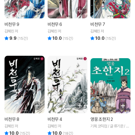
비천무 9
비천무 6
비천무 7
김혜린 저
김혜린 저
김혜린 저
9.9
10.0
10.0
리뷰 총점
리뷰 총점
리뷰 총점
(
15
건)
(
15
건)
(
15
건)
비천무 8
비천무 4
영웅 초한지 2
김혜린 저
김혜린 저
기획 코믹컴 / 글 류기운 / 그
림 문정후 저
10.0
10.0
리뷰 총점
리뷰 총점
(
15
건)
(
18
건)