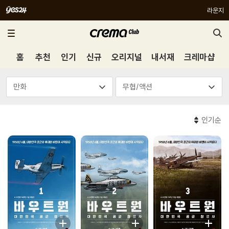
라운지
홈
추천
인기
신규
오리지널
내서재
크레마샵
인기순