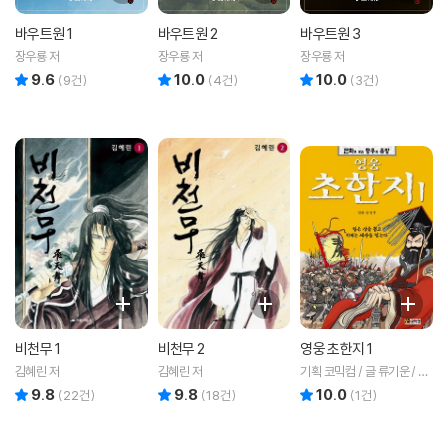
바우트원 1
바우트원 2
바우트원 3
장우룡 저
장우룡 저
장우룡 저
9.6
10.0
10.0
리뷰 총점
리뷰 총점
리뷰 총점
(
9
건)
(
4
건)
(
3
건)
비천무 1
비천무 2
영웅 초한지 1
김혜린 저
김혜린 저
기획 코믹컴 / 글 류기운 / 그
림 문정후 저
9.8
9.8
10.0
리뷰 총점
리뷰 총점
리뷰 총점
(
22
건)
(
18
건)
(
1
건)