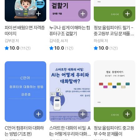
파이썬 배웠으면 자격증
누구나 쉽게 이해하는 컴
정보 올림피아드 필기 -
따야지
퓨터구조 겉핥기
중고등부 코딩 문제풀이
1
김부경 저
김석중, AI 저
하성욱 저
10.0
10.0
10.0
리뷰 총점
리뷰 총점
리뷰 총점
(
11
건)
(
1
건)
(
1
건)
C언어 컴퓨터와 대화하
스마트한 대화의 비밀: A
정보 올림피아드 중고등
는 방법(기초편)
I는 어떻게 우리와 대화
부 수학 문제풀이
할까?