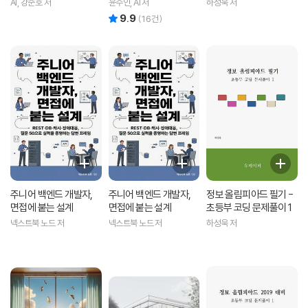
AI, 강준호 저
윤수인, AI 저
하성욱 저
9.9
리뷰 총점
(
16
건)
주니어 백엔드 개발자,
주니어 백엔드 개발자,
정보 올림피아드 필기 -
면접에 붙는 설계
면접에 붙는 설계
초등부 코딩 문제풀이 1
넥스트북 노드 저
넥스트북 노드 저
하성욱 저