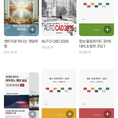
엔트리로 떠나는 게임여
AUTO CAD 2025
정보 올림피아드 2019
행
대비 초등부 코딩 1
유도현 저
민수, AI 저
하성욱 저