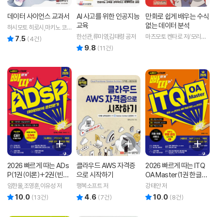
데이터 사이언스 교과서
AI 사고를 위한 인공지능
만화로 쉽게 배우는 수식
교육
없는 데이터 분석
하시모토 히로시,마키노 코
오지 공저/권기태 역
한선관,류미영,김태령 공저
마츠모토 켄타로 저/모리오
7.5
리뷰 총점
(
4
건)
그림/김성훈 역
9.8
리뷰 총점
(
11
건)
2026 빠르게 따는 ADs
클라우드 AWS 자격증
2026 빠르게 따는 ITQ
P(1권(이론)+2권(빈출
으로 시작하기
OA Master(1권 한글+
족보+기출&모의고사)
2권 파워포인트+3권 엑
임한울,조영훈,이유성 저
행복소프트 저
강태안 저
분권, 웹 CBT(PC/모바
셀 분권, 자동 채점 서비
10.0
4.6
10.0
리뷰 총점
리뷰 총점
리뷰 총점
(
13
건)
(
7
건)
(
8
건)
일) 제공, 시험 직전 Live
스 제공, 도서 전 범위 10
빠따 특강)
0% 무료 강의)