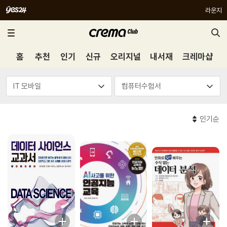
라운지
홈
추천
인기
신규
오리지널
내서재
크레마샵
인기순