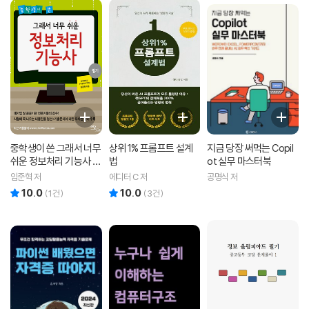
중학생이 쓴 그래서 너무
상위 1% 프롬프트 설계
지금 당장 써먹는 Copil
쉬운 정보처리 기능사 :
법
ot 실무 마스터북
필기
임준혁 저
에디터 C 저
공명식 저
10.0
10.0
리뷰 총점
리뷰 총점
(
1
건)
(
3
건)