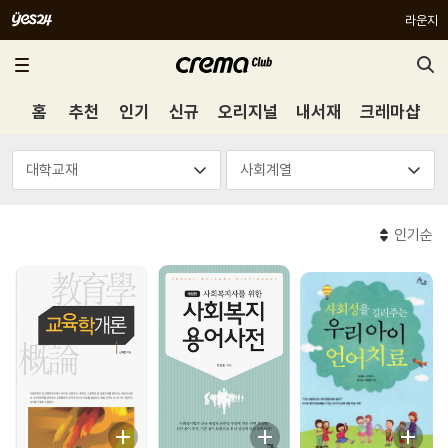
라운지
홈
추천
인기
신규
오리지널
내서재
크레마샵
인기순