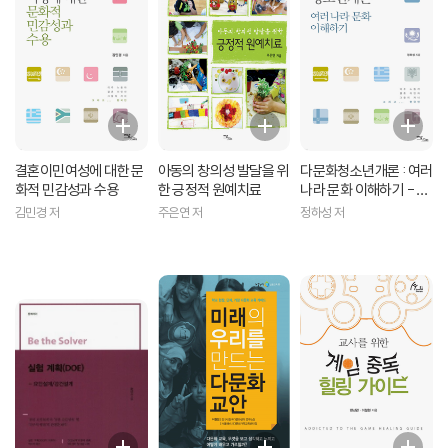
결혼이민여성에 대한 문
아동의 창의성 발달을 위
다문화청소년개론 : 여러
화적 민감성과 수용
한 긍정적 원예치료
나라 문화 이해하기 - 어
울누리 학술연구 04
김민경 저
주은연 저
정하성 저