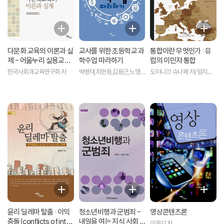
다문화 교육의 이론과 실
교사를 위한 초등학교 과
통합이란 무엇인가 : 유
제 - 어울누리 실용교육
학수업 따라하기
럽의 이민자 통합
02
한국사회과교육연구회 저
박병태,최현동,김용근,노영
도미니끄 슈나페 저/임지영
민 등저
역
윤리 딜레마 탈출 : 이익
청소년비행과 군범죄 -
영상콘텐츠론
충돌(conflicts of inter
내일을 여는 지식 사회 5
이옥기 저