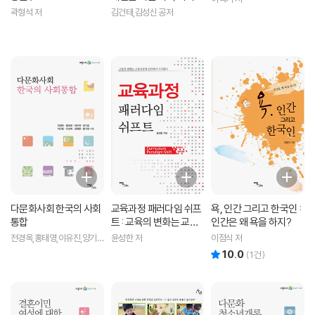
est)의 지혜
3
곽형석 저
김건태,김성신 공저
다문화사회 한국의 사회
교육과정 패러다임 쉬프
욕, 인간 그리고 한국인 :
통합
트 : 교육의 변화는 교육
인간은 왜 욕을 하지?
과정의 변화에서 시작된
전경옥,홍태영,이유진,양기
윤성한 저
이점식 저
다
호,이규용,오성배,김영란,홍
10.0
리뷰 총점
(
1
건)
기원 공저