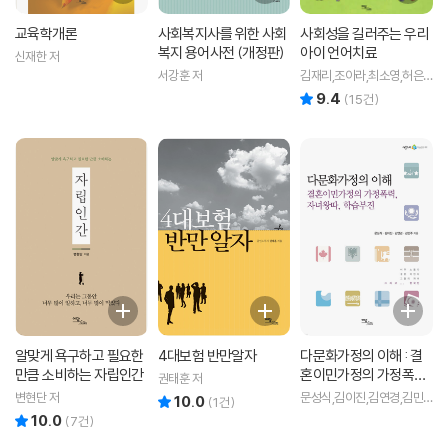
교육학개론
사회복지사를 위한 사회
사회성을 길러주는 우리
복지 용어사전 (개정판)
아이 언어치료
신재한 저
서강훈 저
김재리,조아라,최소영,허은
경 공저
9.4
리뷰 총점
(
15
건)
알맞게 욕구하고 필요한
4대보험 반만알자
다문화가정의 이해 : 결
만큼 소비하는 자립인간
혼이민가정의 가정폭력,
권태훈 저
자녀왕따, 학습부진
변현단 저
문성식,김이진,김연경,김민
10.0
리뷰 총점
(
1
건)
주 공저
10.0
리뷰 총점
(
7
건)