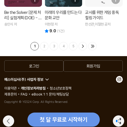
Be the Solver [문제 처
미래의 우리를 만드는 다
교사를 위한 게임 중독
리] 실험계획(DOE) - 요
문화 교안
힐링 가이드
인설계/강건설계
송인식 저
이현정 저
한선관,이철현 공저
9.0
리뷰 총점
(
1
건)
1
2
3
4
5
로그인
회원가입
예스이십사(주) 사업자 정보
이용약관
개인정보처리방침
청소년보호정책
제휴문의
FAQ
eBook 1:1 문의/채팅상담
Copyright © YES24 Corp. All Rights Reserved.
첫 달 무료로 시작하기