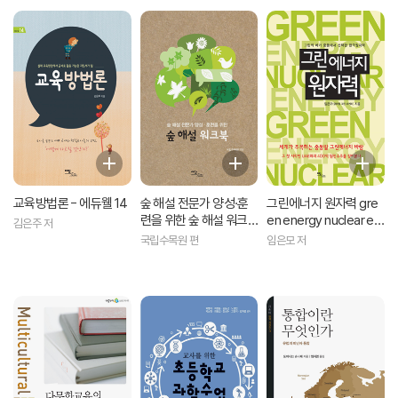
교육방법론 - 에듀웰 14
숲 해설 전문가 양성·훈
그린에너지 원자력 gre
련을 위한 숲 해설 워크
en energy nuclear en
김은주 저
북
ergy : 그린의 메카 중동
국립수목원 편
임은모 저
에서 선택한 한국원자력