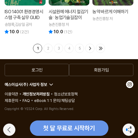
ISO 14001 환경경영시
시설원예 에너지 절감기
농약 바르게 이해하기
스템 구축 실무 GUID
술 : 농업기술길잡이
농촌진흥청 저
송형록,김상일 공저
농촌진흥청 저
10.0
10.0
리뷰 총점
리뷰 총점
(
2
건)
(
1
건)
1
2
3
4
5
로그인
회원가입
예스이십사(주) 사업자 정보
이용약관
개인정보처리방침
청소년보호정책
제휴문의
FAQ
eBook 1:1 문의/채팅상담
Copyright © YES24 Corp. All Rights Reserved.
첫 달 무료로 시작하기