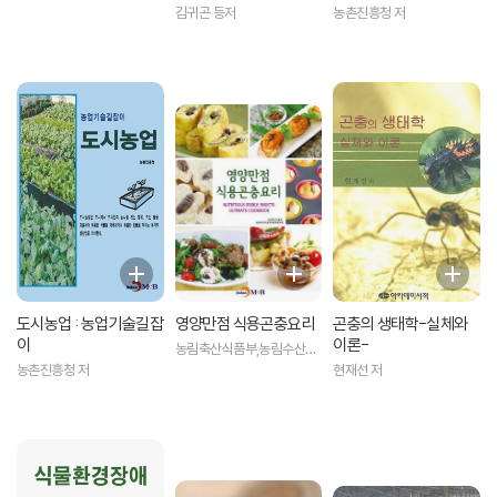
김귀곤 등저
농촌진흥청 저
도시농업 : 농업기술길잡
영양만점 식용곤충요리
곤충의 생태학-실체와
이
이론-
농림축산식품부,농림수산식
품교육문화정보원 저
농촌진흥청 저
현재선 저