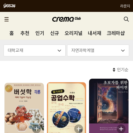
라운지
홈
추천
인기
신규
오리지널
내서재
크레마샵
인기순