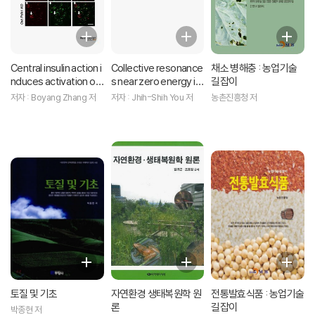
Central insulin action i
Collective resonance
채소 병해충 : 농업기술
nduces activation of
s near zero energy in
길잡이
paraventricular oxyto
duced by a point def
저자 : Boyang Zhang 저
저자 : Jhih-Shih You 저
농촌진흥청 저
cin neurons to releas
ect in bilayer graphen
e oxytocin into circula
e
tion
토질 및 기초
자연환경 생태복원학 원
전통발효식품 : 농업기술
론
길잡이
박종현 저