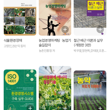
식물환경장애
농업경영마케팅 : 농업기
철근 배근 이론과 실무
술길잡이
(개정판 3판)
고영진,권순익 등저
농촌진흥청 저
박우열,정현옥,강태경,조훈
희 공저