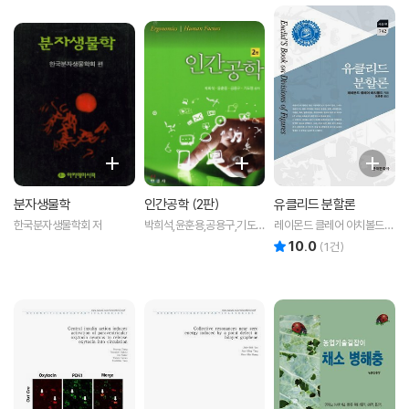
분자생물학
인간공학 (2판)
유클리드 분할론
한국분자생물학회 저
박희석,윤훈용,공용구,기도
레이몬드 클레어 아치볼드
형 저
저/도종훈 역
10.0
리뷰 총점
(
1
건)