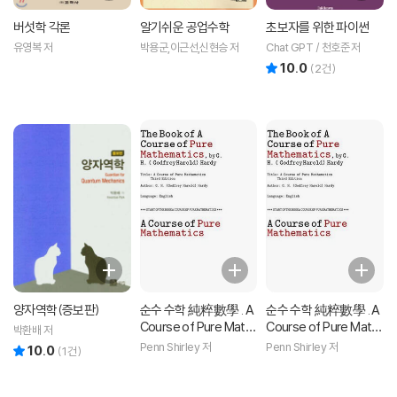
버섯학 각론
알기쉬운 공업수학
초보자를 위한 파이썬
유영복 저
박용군,이근선,신현승 저
Chat GPT / 천호준 저
10.0
리뷰 총점
(
2
건)
양자역학(증보판)
순수 수학 純粹數學 . A
순수 수학 純粹數學 . A
Course of Pure Math
Course of Pure Math
박환배 저
ematics, by G. H. (Go
ematics, by G. H. (Go
Penn Shirley 저
Penn Shirley 저
10.0
리뷰 총점
(
1
건)
dfrey Harold) Hardy
dfrey Harold) Hardy