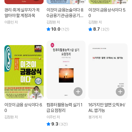
경리·회계 실무자가 꼭
이것이 금융논술이다 8.
이것이 금융상식이다 5.
알아야 할 계정과목
0 금융기관·금융공기업
0
편
이종민 저
김정환 저
김정환 저
10.0
8.7
리뷰 총점
리뷰 총점
(
1
건)
(
3
건)
이것이 금융 상식이다 6.
컴퓨터활용능력 실기 1
16가지만 알면 오픽 IH/
0
급 요점정리
AL 쌉가능
김정환 저
이주빈 저
봉가게 저
9.3
리뷰 총점
(
3
건)