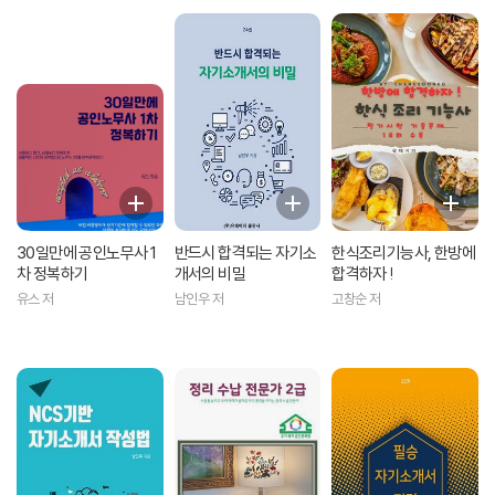
30일만에 공인노무사 1
반드시 합격되는 자기소
한식조리기능사, 한방에
차 정복하기
개서의 비밀
합격하자 !
유스 저
남인우 저
고창순 저