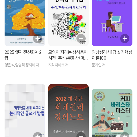
2025 엣지 전산회계 2
교양이 자라는 상식용어
임상심리사1급 실기핵심
급
사전-주식/부동산/마케
이론100
팅/심리
양윤석,임승택,정지혜 저
지식재테크 저
문가인 저