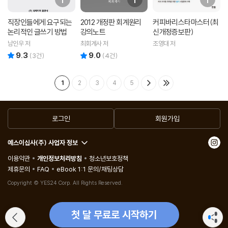
직장인들에게 요구되는
2012 개정판 회계원리
커피바리스타마스터(최
논리적인 글쓰기 방법
강의노트
신개정증보판)
남인우 저
최회계사 저
조영대 저
9.3
9.0
리뷰 총점
리뷰 총점
(
3
건)
(
4
건)
1
2
3
4
5
로그인
회원가입
예스이십사(주) 사업자 정보
이용약관
개인정보처리방침
청소년보호정책
제휴문의
FAQ
eBook 1:1 문의/채팅상담
Copyright © YES24 Corp. All Rights Reserved.
첫 달 무료로 시작하기