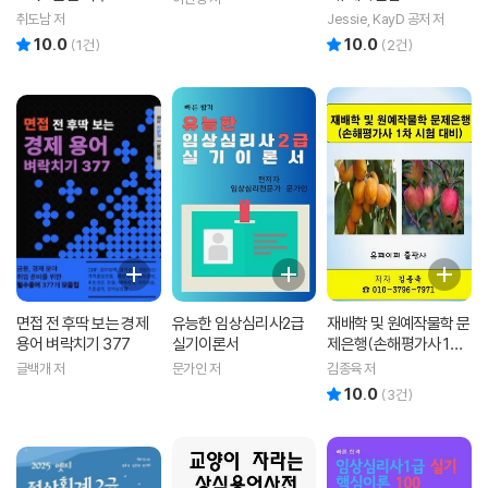
취도남 저
Jessie, KayD 공저 저
10.0
10.0
리뷰 총점
리뷰 총점
(
1
건)
(
2
건)
면접 전 후딱 보는 경제
유능한 임상심리사2급
재배학 및 원예작물학 문
용어 벼락치기 377
실기이론서
제은행(손해평가사 1차
시험 대비)
글백개 저
문가인 저
김종육 저
10.0
리뷰 총점
(
3
건)