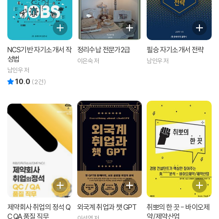
NCS기반 자기소개서 작
정리수납 전문가2급
필승 자기소개서 전략
성법
이은숙 저
남인우 저
남인우 저
10.0
리뷰 총점
(
2
건)
제약회사 취업의 정석 Q
외국계 취업과 챗 GPT
취뽀의 한 끗 - 바이오제
C QA 품질 직무
약/제약산업
이선영 저