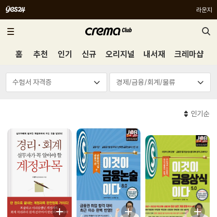
라운지
홈
추천
인기
신규
오리지널
내서재
크레마샵
인기순