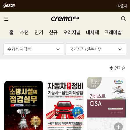
라운지
홈
추천
인기
신규
오리지널
내서재
크레마샵
인기순