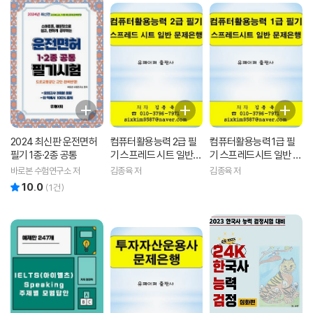
2024 최신판 운전면허
컴퓨터활용능력 2급 필
컴퓨터활용능력 1급 필
필기 1종·2종 공통
기 스프레드 시트 일반
기 스프레드시트 일반 문
문제은행
제은행
바로본 수험연구소 저
김종육 저
김종육 저
10.0
리뷰 총점
(
1
건)