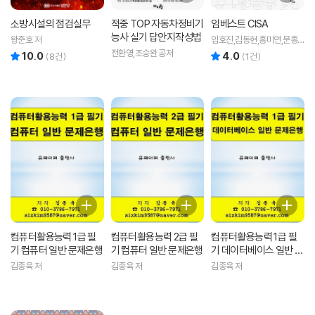
소방시설의 점검실무
적중 TOP 자동차정비기
임베스트 CISA
능사 실기 답안지작성법
왕준호 저
임호진,김동현,홍미연,문홍
기 공저
전환영,조승완 공저
10.0
4.0
리뷰 총점
리뷰 총점
(
8
건)
(
1
건)
컴퓨터활용능력 1급 필
컴퓨터활용능력 2급 필
컴퓨터활용능력 1급 필
기 컴퓨터 일반 문제은행
기 컴퓨터 일반 문제은행
기 데이터베이스 일반 문
제은행
김종육 저
김종육 저
김종육 저