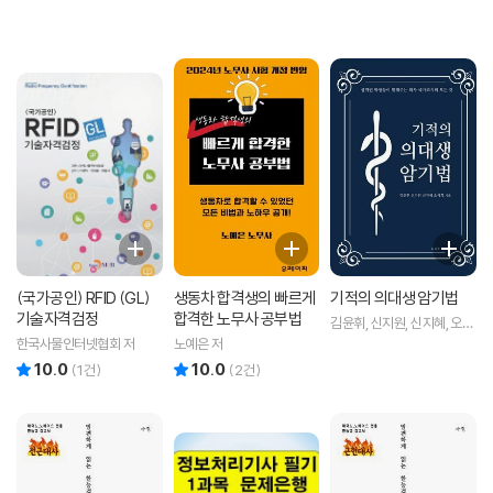
(국가공인) RFID (GL)
생동차 합격생의 빠르게
기적의 의대생 암기법
기술자격검정
합격한 노무사 공부법
김윤휘, 신지원, 신지혜, 오서
희 저
한국사물인터넷협회 저
노예은 저
10.0
10.0
리뷰 총점
리뷰 총점
(
1
건)
(
2
건)