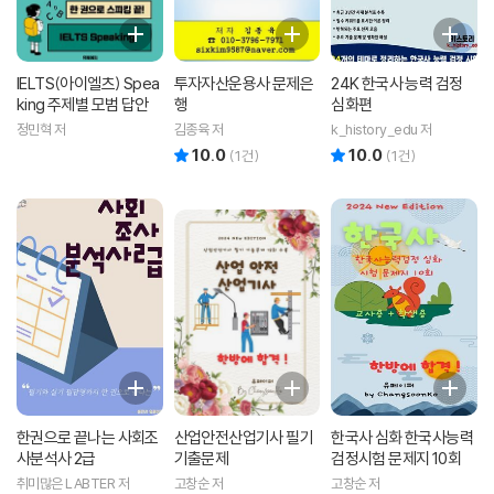
IELTS(아이엘츠) Spea
투자자산운용사 문제은
24K 한국사 능력 검정
king 주제별 모범 답안
행
심화편
정민혁 저
김종육 저
k_history_edu 저
10.0
10.0
리뷰 총점
리뷰 총점
(
1
건)
(
1
건)
한권으로 끝나는 사회조
산업안전산업기사 필기
한국사 심화 한국사능력
사분석사 2급
기출문제
검정시험 문제지 10회
취미많은 LABTER 저
고창순 저
고창순 저