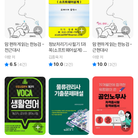
맘 편하게 읽는 한능검 -
정보처리기사 필기 1과
맘 편하게 읽는 한능검 -
전근대사
목(소프트웨어설계) 문
근현대사
제은행
아랑 저
김종육 저
아랑 저
6.5
10.0
10.0
리뷰 총점
리뷰 총점
리뷰 총점
(
4
건)
(
2
건)
(
3
건)