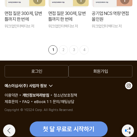
면접 질문 300제, 답변
면접 질문 300제, 답변
공기업 NCS 역량 면접
틀까지 한 번에
틀까지 한 번에
올인원
워크업인터렉티브 저
워크업인터렉티브 저
워크업인터렉티브 저
1
2
3
4
로그인
회원가입
예스이십사(주) 사업자 정보
이용약관
개인정보처리방침
청소년보호정책
제휴문의
FAQ
eBook 1:1 문의/채팅상담
Copyright © YES24 Corp. All Rights Reserved.
첫 달 무료로 시작하기