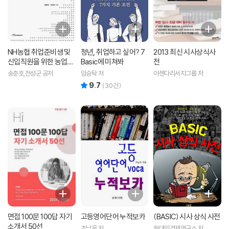
NH농협 취업준비생 및
청년, 취업하고 싶어? 7
2013 최신 시사상식사
신입직원을 위한 농업?
Basic에 미쳐봐
전
농협 논리 및 논술론
송춘호,전성군 공저
임승탁 저
아젠다리서치그룹 저
9.7
리뷰 총점
(
30
건)
면접 100문 100답 자기
고등영어단어 누적보카
(BASIC) 시사 상식 사전
소개서 50선
조남욱 저
현대인경제연구소 저