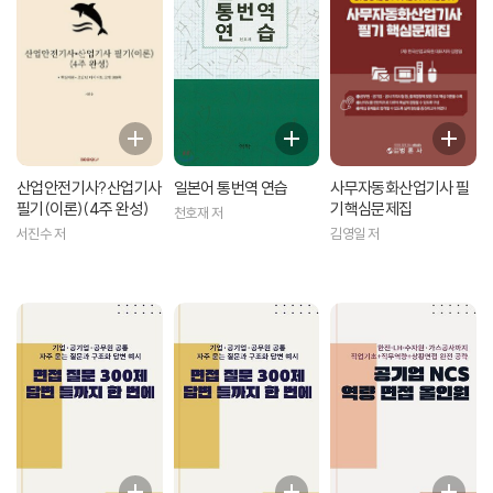
산업안전기사?산업기사
일본어 통번역 연습
사무자동화산업기사 필
필기(이론)(4주 완성)
기핵심문제집
천호재 저
서진수 저
김영일 저