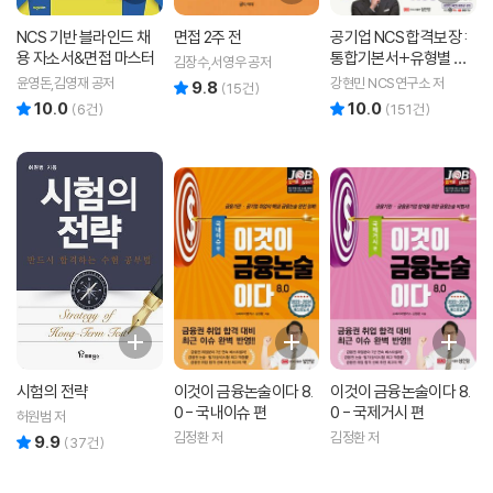
NCS 기반 블라인드 채
면접 2주 전
공기업 NCS 합격보장 :
용 자소서&면접 마스터
통합기본서+유형별 문
김장수,서영우 공저
제집
윤영돈,김영재 공저
강현민 NCS연구소 저
9.8
리뷰 총점
(
15
건)
10.0
10.0
리뷰 총점
리뷰 총점
(
6
건)
(
151
건)
시험의 전략
이것이 금융논술이다 8.
이것이 금융논술이다 8.
0 - 국내이슈 편
0 - 국제거시 편
허원범 저
김정환 저
김정환 저
9.9
리뷰 총점
(
37
건)