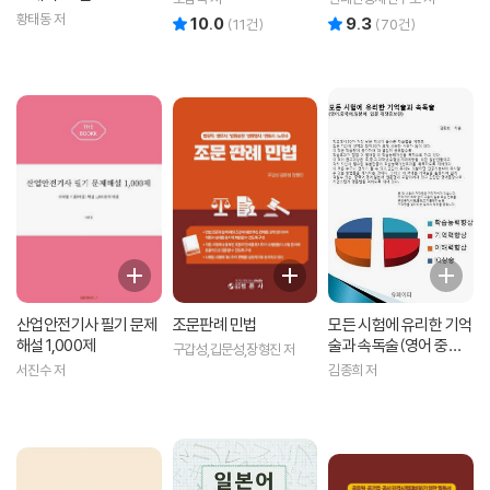
황태동 저
10.0
9.3
리뷰 총점
리뷰 총점
(
11
건)
(
70
건)
산업안전기사 필기 문제
조문판례 민법
모든 시험에 유리한 기억
해설 1,000제
술과 속독술(영어 중국
구갑성,깁문성,장형진 저
어 일본어 입문 개정증보
서진수 저
김종희 저
판)