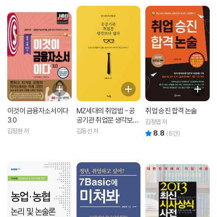
이것이 금융자소서이다
MZ세대의 취업법 - 공
취업 승진 합격 논술
3.0
공기관 취업문 생각보다
김정엽 저
쉽다
김정환 저
김동선 저
8.8
리뷰 총점
(
5
건)