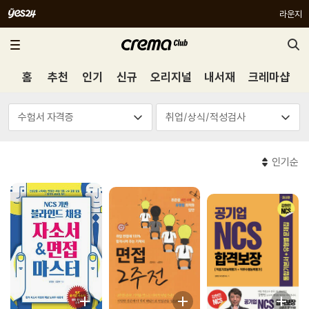
라운지
홈
추천
인기
신규
오리지널
내서재
크레마샵
인기순