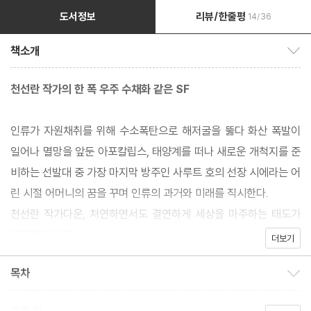
도서정보
리뷰/한줄평
14/36
책소개
책소개 보이기/감추기
천선란 작가의 한 폭 우주 수채화 같은 SF
인류가 자원채취를 위해 수소폭탄으로 해저굴을 뚫다 화산 폭발이
일어나 멸망을 앞둔 아포칼립스, 태양계를 떠나 새로운 개척지를 준
비하는 선발대 중 가장 마지막 방주인 사루트 호의 선장 시에라는 어
린 시절 어머니의 꿈을 꾸며 인류의 과거와 미래를 직시한다.
천선란 작가다운, 처연하면서도 결연하게 세상을 마주하는 태도가
매혹적인 단편!
더보기
목차
목차 보이기/감추기