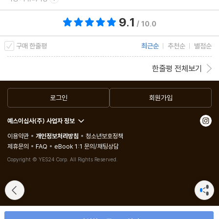
9.1
총 평점 9.1점
/ 10.0
구매 한줄평
최근순
추천순
별점순
한줄평 전체보기
로그인
회원가입
예스이십사(주) 사업자 정보
이용약관
개인정보처리방침
청소년보호정책
제휴문의
FAQ
eBook 1:1 문의/채팅상담
Copyright © YES24 Corp. All Rights Reserved.