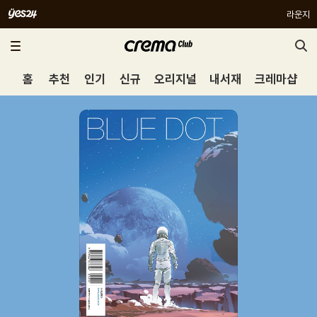
라운지
홈
추천
인기
신규
오리지널
내서재
크레마샵