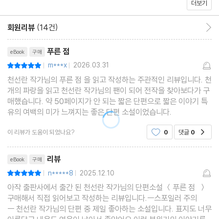
푸른 점
더보기
회원리뷰
(14건)
회원리뷰 이동
리뷰제목
푸른 점
eBook
구매
m***x
2026.03.31
평점10점
|
|
천선란 작가님의 푸른 점 을 읽고 작성하는 주관적인 리뷰입니다. 천
개의 파랑을 읽고 천선란 작가님의 팬이 되어 전작을 찾아보다가 구
매했습니다. 약 50페이지가 안 되는 짧은 단편으로 짧은 이야기 특
유의 여백의 미가 느껴지는 좋은 단편 소설이었습니다.
이 리뷰가 도움이 되었나요?
0
댓글
0
공감
리뷰제목
리뷰
eBook
구매
n*****8
2025.12.10
평점10점
|
|
아작 출판사에서 출간 된 천선란 작가님의 단편소설 ＜푸른 점 ＞
구매해서 직접 읽어보고 작성하는 리뷰입니다.ㅡ스포일러 주의
ㅡ 천선란 작가님의 단편 중 제일 좋아하는 소설입니다. 표지도 너무