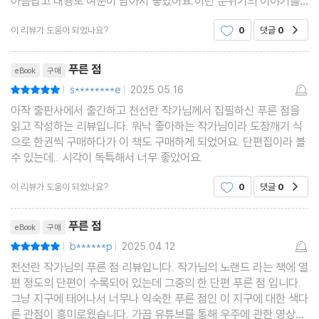
아름답고 내용도 여운이 남아서 좋았어요.이런 분위기의 이야기를
많이 써주셨으면 좋겠어요. 외롭고 먹먹한 느낌이 들어요.
이 리뷰가 도움이 되었나요?
0
댓글
0
공감
리뷰제목
푸른 점
eBook
구매
s********e
2025.05.16
평점10점
|
|
아작 출판사에서 출간하고 천선란 작가님께서 집필하신 푸른 점을
읽고 작성하는 리뷰입니다. 워낙 좋아하는 작가님이라 도장깨기 식
으로 한권씩 구매하다가 이 책도 구매하게 되었어요. 단편집이라 볼
수 있는데.. 시각이 독특해서 너무 좋았어요.
이 리뷰가 도움이 되었나요?
0
댓글
0
공감
리뷰제목
푸른 점
eBook
구매
b******p
2025.04.12
평점10점
|
|
천선란 작가님의 푸른 점 리뷰입니다. 작가님의 노랜드 라는 책에 열
편 정도의 단편이 수록되어 있는데 그중의 한 단편 푸른 점 입니다.
그냥 지구에 태어나서 너무나 익숙한 푸른 점인 이 지구에 대한 색다
른 관점이 흥미로웠습니다. 가끔 유튜브를 통해 우주에 관한 영상을