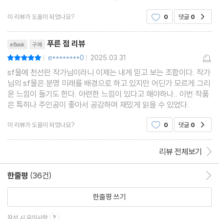
보곤 했는데 그때 느꼈던 먹먹함 내지는 진공의 외로움을 이 푸른 점
이 리뷰가 도움이 되었나요?
0
댓글
0
공감
을 보며 그대로 느꼈네요.
리뷰제목
푸른 점 리뷰
eBook
구매
e********0
2025.03.31
평점10점
|
|
sf물에 천선란 작가님이라니 이제는 내게 믿고 보는 조합이다. 작가
님의 sf물은 분명 미래를 배경으로 하고 있지만 어딘가 모르게 그리
운 느낌이 들기도 한다. 아련한 느낌이 있다고 해야하나.. 이번 작품
은 특히나 주인공이 좋아서 공감하며 재밌게 읽을 수 있었다.
이 리뷰가 도움이 되었나요?
0
댓글
0
공감
리뷰 전체보기
한줄평
(36건)
한줄평 이동
한줄평 쓰기
작성 시 유의사항