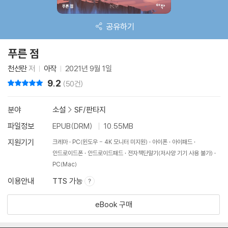
공유하기
푸른 점
천선란
저
아작
2021년 9월 1일
9.2
리뷰 총점
(50건)
분야
소설
>
SF/판타지
파일정보
EPUB(DRM)
10.55MB
지원기기
크레마
PC(윈도우 - 4K 모니터 미지원)
아이폰
아이패드
안드로이드폰
안드로이드패드
전자책단말기(저사양 기기 사용 불가)
PC(Mac)
이용안내
TTS 가능
eBook 구매