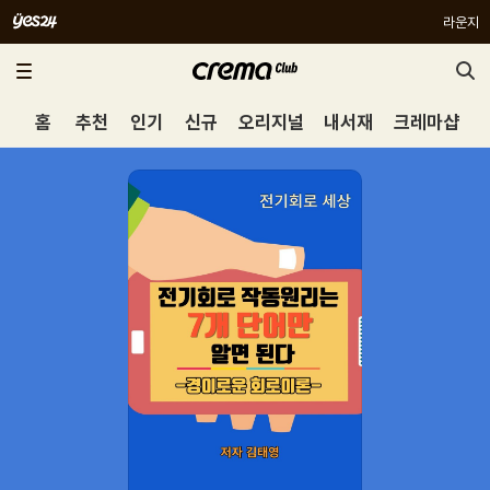
라운지
홈
추천
인기
신규
오리지널
내서재
크레마샵