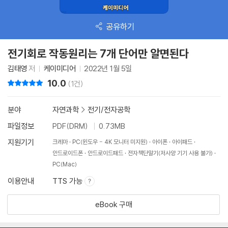
공유하기
전기회로 작동원리는 7개 단어만 알면된다
김태영
저
케이미디어
2022년 1월 5일
10.0
리뷰 총점
(1건)
분야
자연과학
>
전기/전자공학
파일정보
PDF(DRM)
0.73MB
지원기기
크레마
PC(윈도우 - 4K 모니터 미지원)
아이폰
아이패드
안드로이드폰
안드로이드패드
전자책단말기(저사양 기기 사용 불가)
PC(Mac)
이용안내
TTS 가능
eBook 구매