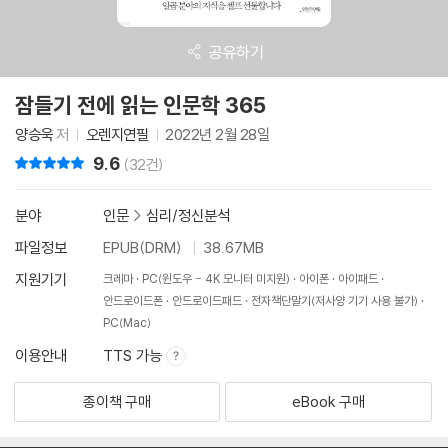
공유하기
잠들기 전에 읽는 인문학 365
양승욱
저
오렌지연필
2022년 2월 28일
9.6
리뷰 총점
(32건)
분야
인문
>
심리/정신분석
파일정보
EPUB(DRM)
38.67MB
지원기기
크레마
PC(윈도우 - 4K 모니터 미지원)
아이폰
아이패드
안드로이드폰
안드로이드패드
전자책단말기(저사양 기기 사용 불가)
PC(Mac)
이용안내
TTS 가능
종이책 구매
eBook 구매