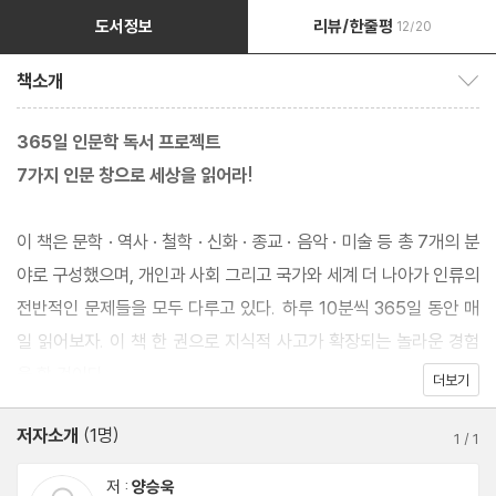
도서정보
리뷰/한줄평
12/20
책소개
책소개 보이기/감추기
365일 인문학 독서 프로젝트
7가지 인문 창으로 세상을 읽어라!
이 책은 문학 · 역사 · 철학 · 신화 · 종교 · 음악 · 미술 등 총 7개의 분
야로 구성했으며, 개인과 사회 그리고 국가와 세계 더 나아가 인류의
전반적인 문제들을 모두 다루고 있다. 하루 10분씩 365일 동안 매
일 읽어보자. 이 책 한 권으로 지식적 사고가 확장되는 놀라운 경험
을 할 것이다.
더보기
저자소개
(1명)
1
/
1
저 :
양승욱