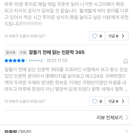
하루 10분 투자로 매일 매일 꾸준히 읽어 나가면 사고의폭이 확장
되고 지식의 깊이가 깊어질 것 같습니다. 짧게짧게 여러 분야를 다루
고 있어서 적은 시간 투자로 상식의 폭을 늘리고 싶은 사람에게 추천
드립니다!!!!!!!!!!!!!!
이 리뷰가 도움이 되었나요?
0
댓글
0
공감
리뷰제목
잠들기 전에 읽는 인문학 365
종이책
구매
l*****z
2023.11.03
평점10점
|
|
잠들기 전에 읽는 인문학 365를 오프라인 서점에서 보고 평소 관심
있던 인문학 분야라서 몇페이지를 읽어보고 예스24로 구매하였다
책의 두꺼운 두께와 방대한 정보로 기대반 걱정반이였던 마음을 내
려두고 하루에 한장이 아닌 몇장씩 읽게 되었다 문학 세계사 철학 신
화 종교 음악 미술의 지식들을 잘 압축해놓아 쉽게 책장을 넘겼다 평
이 리뷰가 도움이 되었나요?
0
댓글
0
공감
소 관심없었던 인물들 사건들에 관심이 생겼고 궁
리뷰 전체보기
한줄평
(20건)
한줄평 이동