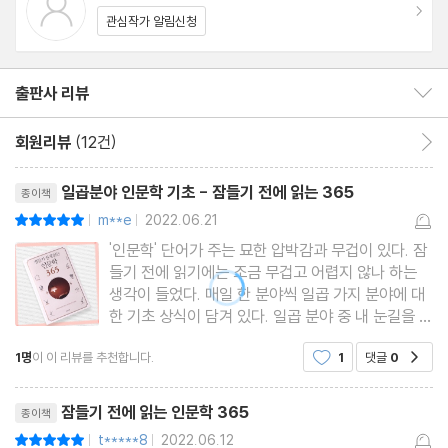
이동
관심작가 알림신청
출판사 리뷰
출판사 리뷰 보이기/감추기
회원리뷰
(12건)
회원리뷰 이동
리뷰제목
일곱분야 인문학 기초 - 잠들기 전에 읽는 365
종이책
m**e
2022.06.21
평점10점
|
|
'인문학' 단어가 주는 묘한 압박감과 무겁이 있다. 잠
들기 전에 읽기에는 조금 무겁고 어렵지 않나 하는
생각이 들었다. 매일 한 분야씩 일곱 가지 분야에 대
한 기초 상식이 담겨 있다. 일곱 분야 중 내 눈길을 끈
것은 문학, 세계사, 신화 세 가지였다. 책을 열어 쓰윽
1명
이 이 리뷰를 추천합니다.
1
댓글
0
공감
흩어보는데 알고 있던 내용과 모르는 내용들이 썩여
있었다. '헤파이토스' - 대장장이의 신으로 헤라의
리뷰제목
잠들기 전에 읽는 인문학 365
종이책
t*****8
2022.06.12
평점10점
|
|