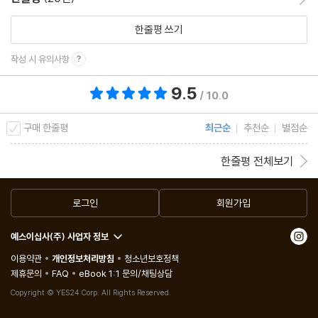
한줄평 쓰기
작성 시 유의사항
9.5
총 평점 9.5점
/ 10.0
구매 한줄평
최근순
추천순
별점순
한줄평 전체보기
로그인
회원가입
예스이십사(주) 사업자 정보
이용약관
개인정보처리방침
청소년보호정책
제휴문의
FAQ
eBook 1:1 문의/채팅상담
Copyright © YES24 Corp. All Rights Reserved.