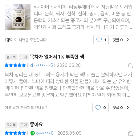
*네이버독서카페 '리딩투데이'에서 지원받은 도서입
니다. 문학, 역사, 철학, 신화, 종교, 음악, 미술 등 인
문학의 기초가되는 총 7개의 분야로 구성되어으며,
개인과 사회 그리고 국가와 세계 더 나아가 인류의
전반적인 문제들을 모두 다루고 있는 '잠들기 전에
1명
이 이 리뷰를 추천합니다.
1
댓글
0
공감
읽는 인문학 365'은 하루 10분씩, 365일 동안, 잠들
기 전에 읽으면 삶의 깊이는 물론 사고의 폭이 크게
리뷰제목
확장될 것입
목차가 없어서 1% 부족한 책
종이책
구매
d********5
2026.06.20
평점10점
|
|
목차 정리는 내 몫! 그래도 용서가 되는 책! 서술은 짤막하지만 내가
어떻게 풀어내느냐에 따라 방대한 양을 만들어내게 되는 참 유익한
책!이런 집약된 책을 원했으나 만족할만한 책을 찾을 수 없었는데,
우연히 교보문고를 방문하고 발견했어요.이제야 알게 되어 참 다행
이고 감사합니다.
이 리뷰가 도움이 되었나요?
0
댓글
0
공감
리뷰제목
좋아요.
종이책
구매
YES마니아 : 로얄
k******0
2025.05.09
평점10점
|
|