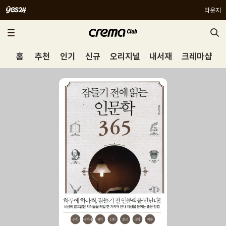
라운지
홈
추천
인기
신규
오리지널
내서재
크레마샵