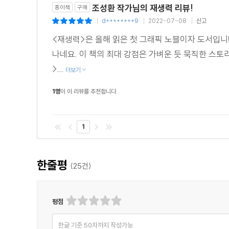
조성환 작가님의 재생력 리뷰!
종이책
구매
d********9
2022-07-08
신고
|
|
|
<재생력>은 올해 읽은 첫 그래픽 노블이자 도서입니
나네요. 이 책의 최대 강점은 가벼운 듯 묵직한 스토
>...
더보기
1명
이 이 리뷰를 추천합니다.
1
한줄평
(
25
건)
평점
한글 기준 50자까지 작성가능