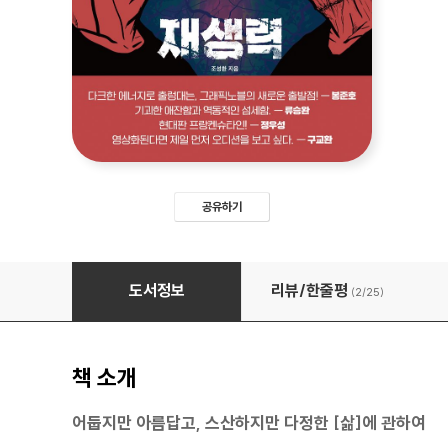
공유하기
재생력
도서정보
리뷰/한줄평
(2/
25
)
책 소개
어둡지만 아름답고, 스산하지만 다정한 [삶]에 관하여