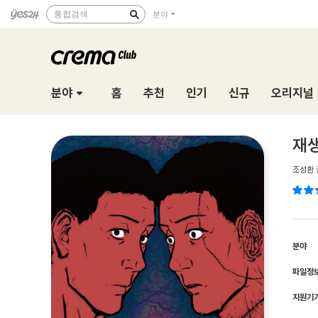
통합검색
분야
분야
홈
추천
인기
신규
오리지널
재
조성환
분야
파일정
지원기