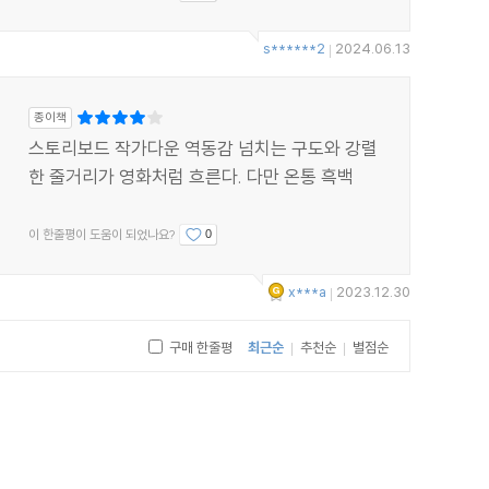
s******2
2024.06.13
|
종이책
스토리보드 작가다운 역동감 넘치는 구도와 강렬
한 줄거리가 영화처럼 흐른다. 다만 온통 흑백
이 한줄평이 도움이 되었나요?
0
x***a
2023.12.30
|
구매 한줄평
최근순
추천순
별점순
|
|