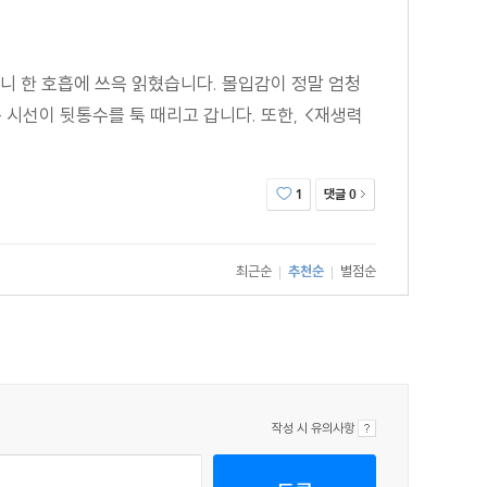
니 한 호흡에 쓰윽 읽혔습니다. 몰입감이 정말 엄청
 시선이 뒷통수를 툭 때리고 갑니다. 또한, <재생력
댓글
1
0
최근순
추천순
별점순
|
|
작성 시 유의사항