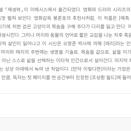
블 『재생력』이 미메시스에서 출간되었다. 영화와 드라마 시리즈의
 펼쳐 보인다. 영화감독 봉준호의 추천사처럼, 이 작품은 [예측
위기에 처한 검은 고양이의 목숨을 구해 주다가 다리를 잃고 만다.
생시킨다. 그러나 머리와 동물의 언어로 짧은 교감을 나눈 직후 죽
의적 살인이 일어나고 이 시신은 오명준 박사에 의해 [매리]라는 
 머리와 매리의 주변에는 생명을 기술로, 목숨을 값으로, 삶을 이
 아닌 스스로 삶을 선택하는 이타적 인간으로서 살아간다. 마지막 
는 상상 아래에서 녹여 낸 작업이다. [만약 이렇다면]이라는 가정은
만큼, 독자는 첫 페이지를 연 순간부터 진정한 [조성환 월드]에 들어