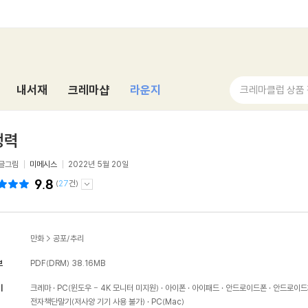
내서재
크레마샵
라운지
크레마클럽 상품
생력
글그림
미메시스
2022년 5월 20일
9.8
(
27
건)
만화
>
공포/추리
보
PDF(DRM)
38.16MB
기
크레마
PC(윈도우 - 4K 모니터 미지원)
아이폰
아이패드
안드로이드폰
안드로이드
전자책단말기(저사양 기기 사용 불가)
PC(Mac)