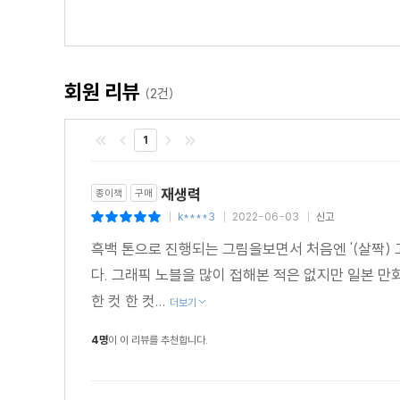
회원 리뷰
(2건)
1
재생력
종이책
구매
k****3
2022-06-03
신고
|
|
|
흑백 톤으로 진행되는 그림을보면서 처음엔 '(살짝)
다. 그래픽 노블을 많이 접해본 적은 없지만 일본 만화
한 컷 한 컷...
더보기
4명
이 이 리뷰를 추천합니다.