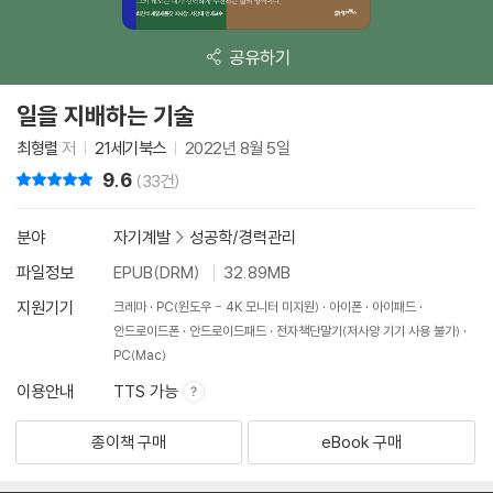
공유하기
일을 지배하는 기술
최형렬
저
21세기북스
2022년 8월 5일
9.6
리뷰 총점
(33건)
분야
자기계발
>
성공학/경력관리
파일정보
EPUB(DRM)
32.89MB
지원기기
크레마
PC(윈도우 - 4K 모니터 미지원)
아이폰
아이패드
안드로이드폰
안드로이드패드
전자책단말기(저사양 기기 사용 불가)
PC(Mac)
이용안내
TTS 가능
종이책 구매
eBook 구매