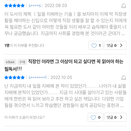
s****s
2022.08.03
평점10점
|
|
피드백
이 도서의 제목 ＜일을 지배하는 기술＞을 보자마자 이제 막 직장생
속도
활을 해야하는 신입으로 어떻게 직장 생활을 잘 할 수 있는지 저에게
협력
꼭 필요한 도서 같아 어떠한 것들을 미리 배우고 습득해야 좋을지 너
무나 궁금했습니다. 지금까지 사회를 경험해 본 것이라곤 군대가 다
전달력
인데 전문직으로 살아가는 저로써 어떻게 일을 잘하는 것이고, 또 어
네트워크
1명
이 이 리뷰를 추천합니다.
1
댓글
0
공감
떻게 회사에서 적응해야 잘 했다고 할
축적
리뷰제목
학습
직장인 이라면 그 이상이 되고 싶다면 꼭 읽어야 하는
eBook
구매
필독서!!!
행운, 행복
s*******1
2022.10.05
평점10점
연결이라는 선물
|
|
난 지금까지 내 일을 지배해 본 적이 있었던가...........나아가 내 삶을
지배해 본적이 있었던가..........지금 이 시대를 살아가고 있는 사람들
감사의 글 | 나를 향해 다가서도록 도와준 모든 분들께
에게 한번은 꼭 읽어 보라고 추천 하고 싶은 책입니다. 다양한 기업
들을 겪으면서 느끼고 학습했던 경험들이 쉽게 공감되는 표현과 문
장으로 그 통찰들이 잘 나타나 있네요. 저도 같이 연결되고 싶습니
이 리뷰가 도움이 되었나요?
0
댓글
0
공감
다!!