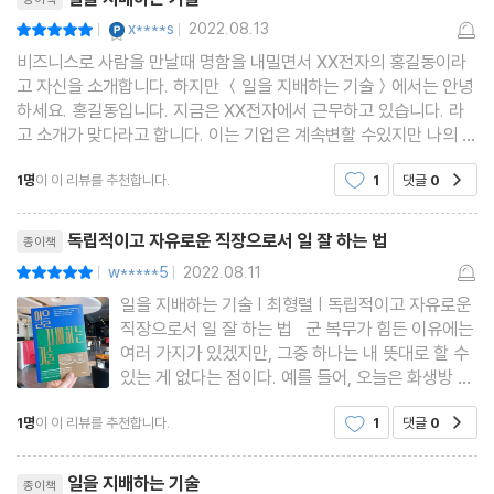
YES마니아 : 플래티넘
x****s
2022.08.13
평점10점
|
|
3부 직장생활을 방해하는 6가지 함정
비즈니스로 사람을 만날때 명함을 내밀면서 XX전자의 홍길동이라
고 자신을 소개합니다. 하지만 ＜일을 지배하는 기술＞에서는 안녕
하세요. 홍길동입니다. 지금은 XX전자에서 근무하고 있습니다. 라
은밀한 방해자
고 소개가 맞다라고 합니다. 이는 기업은 계속변할 수있지만 나의 독
자적인 직장생활이 휠신 나의 발전을 위해 좋다는 겁니다. 그런데 우
우수 사원의 진실
1명
이 이 리뷰를 추천합니다.
1
댓글
0
공감
리는 직장생활을 하다보면 조직에 끌려다니고 있는
계산되지 않은 충성
리뷰제목
교육의 꿈
독립적이고 자유로운 직장으로서 일 잘 하는 법
종이책
커리어의 함정
w*****5
2022.08.11
평점10점
|
|
안전지대의 딜레마
일을 지배하는 기술 | 최형렬 | 독립적이고 자유로운
문화 혼선
직장으로서 일 잘 하는 법 군 복무가 힘든 이유에는
여러 가지가 있겠지만, 그중 하나는 내 뜻대로 할 수
있는 게 없다는 점이다. 예를 들어, 오늘은 화생방 교
4부 새로운 직장인 되기 연습
육하고, 내일은 진지구축 나가고, 내일모레는 정비지
1명
이 이 리뷰를 추천합니다.
1
댓글
0
공감
원 나간다는 일정에 있어서 병사에게는 선택권이 없
다. 어제까지만 해도 오늘 정비지원 나갈 줄 알았는
시작
리뷰제목
데
일을 지배하는 기술
종이책
조망