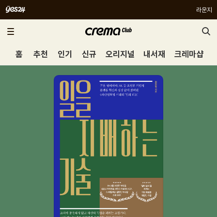
라운지
홈
추천
인기
신규
오리지널
내서재
크레마샵