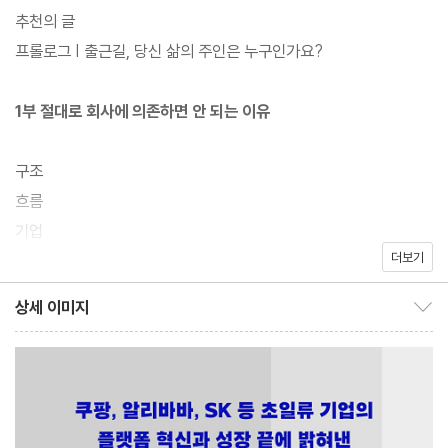
사회의 변화에 누구보다 빠르고 민감하게 대처해야 한다고 이야기
추천의 글
한다.
프롤로그 | 출근길, 당신 삶의 주인은 누구인가요?
『일을 지배하는 기술』은 4차산업혁명 시대를 맞아 변화한 일의 공
1부 절대로 회사에 의존하면 안 되는 이유
식과 일의 태도를 점검하고 나아가 일과 삶을 조화롭게 영위할 수 있
도록 실천적인 해법을 제시한 신(新) 직장생활 가이드이다. 현대사
구조
회의 직장생활을 방해하는 6가지 함정에 대해 짚어본 뒤, 기존 직장
흐름
인의 개념에 주체성과 독립성을 덧입히는 작업들을 촘촘히 진행해
기업
간다. 이 책을 통해 일을 할 때 필요한 노력의 종류를 이해하는 것은
더보기
책임
물론, 일을 하면서 나만의 정체성이 강화되고 삶의 가치가 증축되는
독립과 자유
상세 이미지
경험을 맛보게 될 것이다.
상세 이미지 보이기/감추기
2부 독립과 자유는 어떻게 직장인의 무기가 되는가
정신과 물질
일의 이유