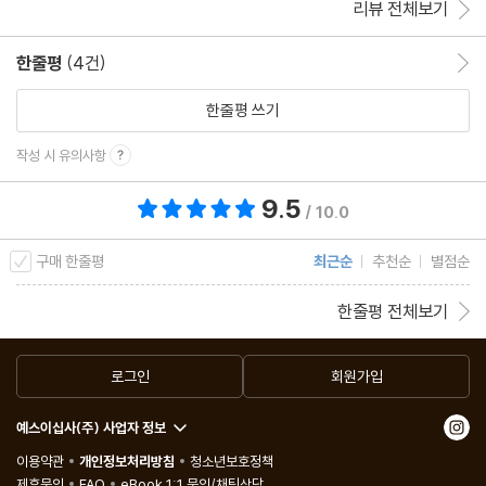
리뷰 전체보기
한줄평
(4건)
한줄평 이동
한줄평 쓰기
작성 시 유의사항
9.5
총 평점 9.5점
/ 10.0
구매 한줄평
최근순
추천순
별점순
한줄평 전체보기
로그인
회원가입
예스이십사(주) 사업자 정보
이용약관
개인정보처리방침
청소년보호정책
제휴문의
FAQ
eBook 1:1 문의/채팅상담