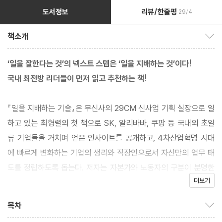
도서정보
리뷰/한줄평
29/4
책소개
책소개 보이기/감추기
‘일을 잘한다는 것’의 넥스트 스텝은 ‘일을 지배하는 것’이다!
국내 최전방 리더들이 먼저 읽고 추천하는 책!
『일을 지배하는 기술』은 무신사의 29CM 신사업 기획 실장으로 일
하고 있는 최형렬의 첫 책으로 SK, 알리바바, 쿠팡 등 국내외 초일
류 기업들을 거치며 얻은 인사이트를 공개하고, 4차산업혁명 시대
에 빠르게 변화하는 기업의 생리와 직장인으로서 자신만의 업무 태
도를 정립하도록 돕는다. 저자는 자본가와 노동자의 구분이 분명한
더보기
이전 시대와 달리 4차산업혁명 시대는 ‘지식과 정보’가 생산 수단이
자 노동력의 실체가 되었음을 강조하며, 자본과 노동이 일치하는 현
목차
목차 보이기/감추기
대를 살아가기 위해서는 단순히 주어진 업무를 끝내는 것이 아니라,