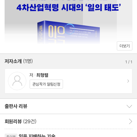
성장과 성취
유연성과 연결
시장과 사람
고객
매너
더보기
평판과 추천
저자소개
(1명)
스승
1
/
1
실패와 성공
저 :
최형렬
물질
이동
관심작가 알림신청
Life Time Money(LTM)
LTM으로 가는 길
출판사 리뷰
출판사 리뷰 보이기/감추기
LTM 만들기
가치의 비밀
회원리뷰
(29건)
회원리뷰 이동
가치의 길목
리뷰제목
가치 생산의 도구
일을 지배하는 기술
종이책