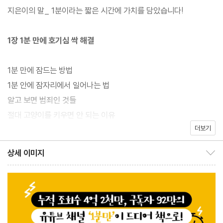
히 유명하다. 1분이라는 짧은 시간 안에 세상의 지식을 위트 가득하
지은이의 말_ 1분이라는 짧은 시간에 가치를 담았습니다!
게 전달하기에 성인들뿐만 아니라 10대 학생들에게도 ‘재미난 컨셉
충 교양채널’로 폭발적인 인기를 누리고 있으며, 그러한 성원 덕분에
1장 1분 만에 호기심 싹 해결
‘2021 청소년이 선정한 베스트 유튜브 채널’로 선정되기도 했다. 과
학, 사회학, 심리학, 정치학, 물리학 등의 근거를 바탕으로 1분 동안
1분 만에 잠드는 방법
호기심에 대한 답을 유쾌하게 풀어내주기에 이 책 한 권이면 당신은
1분 안에 잠자리에서 일어나는 법
멋진 교양인으로 거듭날 수 있을 것이다.
알고 보면 범죄인 것들
절대 고양이를 키우면 안 되는 이유
더보기
한국인은 왜 매운맛을 사랑할까?
북한은 독도를 누구 땅이라 생각할까?
상세 이미지
이 책의 가장 큰 장점은 역시나 너무 재미있다는 것이다. 재미있는
상세 이미지 보이기/감추기
자다가 떨어지는 느낌, 느껴봤어?
‘1분맨’ 캐릭터와 함께 세상의 재미난 호기심들에 대한 답을 정말 재
산타와 물리학
미있게 풀어냈다. 일단 질문부터가 재미있다. 이 책에 담긴 기발하고
밤낮이 바뀌면 안 되는 이유
신박한 155가지 질문은 그냥 단순히 고른 것이 아니라 ‘1분만’의 모
촉법소년은 살인해도 감옥에 안 갈까?
든 제작 스태프들이 재미있고 신기한 세상의 소식을 추려내고 또 추
잠을 계속 안 자면 어떻게 될까?