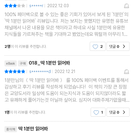
s*****r
2022.12.03
평점6점
|
|
주민번호 뒷자리를 알려주면 안 되는 이유
100% 페이백으로 볼 수 있는 좋은 기회가 있어서 보게 된 '1분만'의
코에 물이 들어가면 엄청 아픈 이유
'딱 1분만 읽어봐' 리뷰입니다. 저는 보지는 못했지만 유명한 유튜브
김정은 재산은 얼마나 될까?
채널에서 나온 내용을 모은 책이라고 하네요 사실 1분만에 유용한
지식들을 가르쳐주는 책을 기대하고 봤었는데요 뭐랄까 아무리 1분
남녀 사이에 친구가 될 수 있을까?
이라는 컨셉이지만 너무 깊이가 없고 겉핥기식이라는 느낌이 좀 있
세계 최고의 부자는 1분에 얼마나 벌까?
2명
이 이 리뷰를 추천합니다.
2
댓글
0
공감
긴 했습니다 그냥 항목의 제목만 봐도 대놓
마인크래프트가 성인게임이 된 이유
리뷰제목
알고 보면 의외로 불법이 아닌 것들
018_딱 1분만 읽어봐
eBook
구매
엉덩이는 1개일까? 아니면 2개일까?
s********d
2022.12.21
평점10점
|
|
할머니들은 왜 뽀글이 파마를 할까?
1분만님의 ＜딱 1분만 읽어봐＞ 를 100% 페이백 이벤트를 통해서
감상하고 후기 리뷰를 작성하게 되었습니다! 이 책의 가장 큰 장점
홍길동 이름을 왜 예시로 쓸까?
은 교양도서라 일상에 도움이 되는지식과 도움이 되지않더라도 짧
왜 군복이 유행인 걸까?
고 유쾌하게 풀어가는것 아닐까 싶어요. 심지어 대화주제가없을때
이 도서를 읽고 알게된 지식을 다른이에게 풀어서 설명해주면서 즐
솔직하게 말하면 부모님이 용서해줄까?
1명
이 이 리뷰를 추천합니다.
1
댓글
0
공감
거움을 얻는것 일가양득 아닐까 싶다. 읽다 보면 궁
중2병에 걸리는 이유
리뷰제목
밤에 먹는 라면이 유난히 맛있는 이유
딱 1분만 읽어봐
종이책