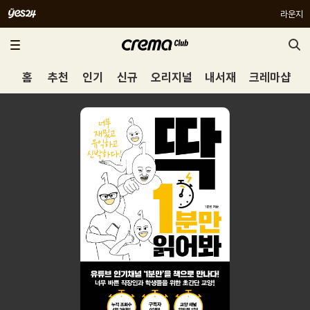
라운지
홈
추천
인기
신규
오리지널
내서재
크레마샵