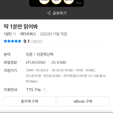
공유하기
딱 1분만 읽어봐
1분만
저
메이트북스
2022년 11월 15일
9.1
리뷰 총점
(395건)
분야
인문
>
인문학산책
파일정보
EPUB(DRM)
35.81MB
지원기기
크레마
PC(윈도우 - 4K 모니터 미지원)
아이폰
아이패드
안드로이드폰
안드로이드패드
전자책단말기(저사양 기기 사용 불가)
PC(Mac)
이용안내
TTS 가능
종이책 구매
eBook 구매