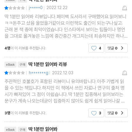
j*****0
2022.12.22
평점2점
|
|
2장 딱 1분만 뺏는다
딱 1분만 읽어봐 리뷰입니다.페이백 도서라서 구매했어요.읽어보니
ㅋㅋ돈주고 샀음 울었을거같아요.이런책도 출간이 되는구나싶고;
근래 본 책 중에 최악이었습니다 인스타에서 보이는 팁들이나 명언
운동선수가 경기 도중 화장실이 급하면 어떡할까?
을 그대로 옮겨놓은 느낌에 중간중간 개그치는데 죄송하지만 하나
도 안웃겨요... 20년전쯤 초등학교앞 문방구에서 500원주고 파는
사랑니는 꼭 뽑아야 할까?
4명
이 이 리뷰를 추천합니다.
4
댓글
0
공감
사오정, 최불암 시리즈 책 아시죠? 그런느낌입니다ㅎ
노래방 점수의 비밀
리뷰제목
대통령 월급은 얼마일까?
딱 1분만 읽어봐 리뷰
eBook
구매
청소년이 돌기형 콘돔을 사지 못하는 이유
h*******g
2022.12.03
평점2점
|
|
중국인들은 왜 다 자기 거라고 우길까?
주관적인 호불호가 포함된 리뷰이니 유의바랍니다.아주 가볍게 읽
시식코너가 특별히 맛있는 이유
을 수 있는 책입니다.하지만 이 책에서 쓰인 자료나 연구의 출처 명
시가 빠져있어 그 점이 아쉽습니다.딱 1분만 집중해서 읽어보라는
선생님은 방학 때 뭘 할까?
문구가 계속 나오는데굳이 집중하지 않아도 쉽게 쉽게 읽어나갈 수
큰일 보는 중인데 휴지 없을 때 꿀팁
있습니다.페이백이란 좋은 이벤트로 읽을 수 있어서 다행이란 생각
3명
이 이 리뷰를 추천합니다.
3
댓글
0
야동은 왜 불법일까?
공감
이 들었습니다.책 내용이 궁금하신 분들은 그냥 유툽
101개도 아닌데 아파트는 왜 101동일까?
리뷰제목
딱 1분만 읽어봐
eBook
구매
서울대 가는 가장 쉬운 방법