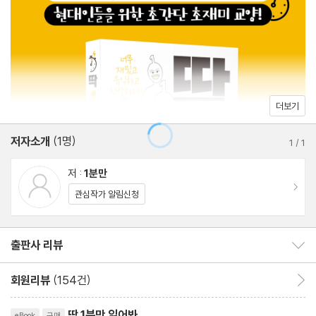
려낸 것이다. 살다 보면 누구나 궁금하지만 무심히 지나치는 질문이
주말이 너무 빨리 가는 이유
있다. 이 책에는 ‘주말이 너무 빨리 가는 이유’ ‘절체절명의 급똥 해
여자는 절대 모르는 남자 화장실의 비밀
결 방법’ 등 생활 속 궁금증뿐만 아니라 ‘홍길동 이름을 왜 예시로 쓸
택배를 문 앞에 둬도 왜 안 훔쳐갈까?
까?’ ‘주민번호 뒷자리를 알려주면 안 되는 이유’ 등 사회적인 질문
어린이날 선물은 몇 살까지 받을까?
도 가득하다. 또한 ‘민트가 치약맛일까, 치약이 민트맛일까?’ ‘읽씹
녹음된 내 목소리는 왜 이리도 어색할까?
더보기
과 안읽씸, 뭐가 더 나쁠까?’ 등 엉뚱한 질문으로 우리의 뇌를 유쾌
껌을 꿀꺽 삼켜도 될까?
하게 자극한다. 질문과 호기심으로 세상을 바라보면 건조하던 일상
저자소개
(1명)
“나 달라진 거 없어?”라고 여친이 물을 때 대처법
1
/
1
이 특별해지고, 나아가 지루하던 인생이 흥미진진해진다. 이 책을 후
14억 명 중국인들이 축구를 못하는 이유
저 :
1분만
다닥 일독하는 155분의 시간이 마치 1분처럼 지난 후에는 세상과
외국에선 왜 집에서 신발을 신을까?
이동
관심작가 알림신청
주변, 나를 둘러싼 모든 일상에 대해 호기심 가득한 사람으로 거듭난
‘가드 불가 기술’을 막는 가드법
자신을 발견하게 될 것이다.
만리장성의 끝은 과연 어디일까?
출판사 리뷰
출판사 리뷰 보이기/감추기
절체절명의 급똥 해결 방법
일진이 되는 법
회원리뷰
(154건)
회원리뷰 이동
추락하는 엘리베이터, 점프하면 살 수 있을까?
리뷰제목
경기장의 관중에겐 초상권이 있을까?
딱 1분만 읽어봐
eBook
구매