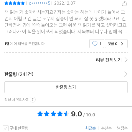
c********5
2022.12.07
평점10점
|
|
3장 갑자기 그 이유가 궁금하지?
책 읽는 거 좋아하시는지요? 저는 좋아는 하는데 나이가 들어서 그
런지 어렵고 긴 글은 도무지 집중이 안 돼서 잘 못 읽겠더라고요. 간
단하면서 귀에 쏙쏙 들어오는 그런 쉬운 책 읽기를 하고 싶더라고요.
귀를 막으면 나는 소리, 대체 무슨 소리일까?
그러다가 이 책을 읽어보게 되었습니다. 제목부터 너무나 맘에 꼭 듭
에어컨 틀고서 굳이 이불을 덮는 이유
니다. 딱 1분이면 된다니.. 요즘같이 이렇게 빠른 시대에 살면서 1분
미용실 거울 속 나는 왜 못생겨 보일까?
1명
이 이 리뷰를 추천합니다.
1
댓글
0
공감
만 읽어도 되는 책이 있다니 놀라울 따름입
만우절 장난도 법적 처벌을 받을까?
리뷰 전체보기
맛있게 먹으면 진짜 0칼로리일까?
연령 제한은 왜 하필 19세일까?
한줄평
(241건)
한줄평 이동
계단을 오르면 정말 수명이 늘까?
한줄평 쓰기
교도소에선 진짜 콩밥을 줄까?
고구마란 단어도 외래어라고?
작성 시 유의사항
알파벳 Z는 지일까, 제트일까?
9.0
총 평점 9.0점
코피가 나도 왜 아프진 않은 걸까?
/ 10.0
역대급 수능 부정행위, 이걸 진짜 했다고?
구매 한줄평
최근순
추천순
별점순