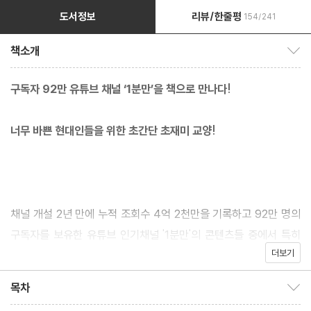
도서정보
리뷰/한줄평
154/241
책소개
책소개 보이기/감추기
구독자 92만 유튜브 채널 ‘1분만’을 책으로 만나다!
너무 바쁜 현대인들을 위한 초간단 초재미 교양!
채널 개설 2년 만에 누적 조회수 4억 2천만을 기록하고 92만 명의
구독자를 보유한 유튜브 인기채널 '1분만'의 콘텐츠들 중에서 특히
더보기
재미있고 반응이 뜨거웠던 것들만 엄선해 단행본으로 출간했다. 너
무 바쁘지만 교양에 늘 목마른 현대인들을 위해 '1분만'은 단 60초
목차
목차 보이기/감추기
만에 세상의 각종 궁금증을 재미있고 유쾌하게 풀어주는 채널로 익