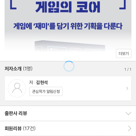
이해할 수 있을 것이며, 게임 기획자가 되고 싶은 지망생이라면 게임
Lesson 3. 게임 기획자의 자세
기획자의 학습 방법 및 생각 정리법, 면접 노하우 등을 터득할 수 있
게임 기획에 임하는 기본 자세 / 코어는 고전 게임에서 찾자 / 어깨
을 것이다.
에 힘 빼기 / 게임 사례 : 바이오하자드 시리즈의 흐름
Lesson 4. 게임 기획의 기초
게임 기획에도 공식이 있다 / 게임 기획의 꽃, 규칙 만들기 / 정말 중
더보기
요한 5W1H / 슈퍼 마리오의 점프 살펴보기
저자소개
(1명)
1
/
1
Lesson 5. 게임 구성하기
저 :
김현석
게임과 뇌과학 - 폴 매클린의 뇌 삼위일체론 / 매슬로의 욕구 단계
이동
관심작가 알림신청
론 게임에 적용하기 / 게임에서 실패하면 왜 ‘죽었다’고 할까? / 소
설처럼 기승전결을 넣자 / 초두 효과와 최신 효과 / 몇 개의 신으로
출판사 리뷰
출판사 리뷰 보이기/감추기
구성해야 할까? / 게임 사례 : 섹시한 인디아나 존스, 툼레이더
회원리뷰
(17건)
회원리뷰 이동
Lesson 6. 동기부여와 피드백