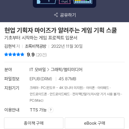
공유하기
현업 기획자 마이즈가 알려주는 게임 기획 스쿨
기초부터 시작하는 게임 프로젝트 입문서
김현석
저
초록비책공방
2022년 11월 30일
9.9
리뷰 총점
(20건)
분야
IT 모바일
>
그래픽/멀티미디어
파일정보
EPUB(DRM)
45.87MB
지원기기
크레마
PC(윈도우 - 4K 모니터 미지원)
아이폰
아이패드
안드로이드폰
안드로이드패드
전자책단말기(저사양 기기 사용 불가)
PC(Mac)
이용안내
TTS 가능
종이책 구매
eBook 구매