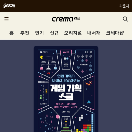
라운지
홈
추천
인기
신규
오리지널
내서재
크레마샵