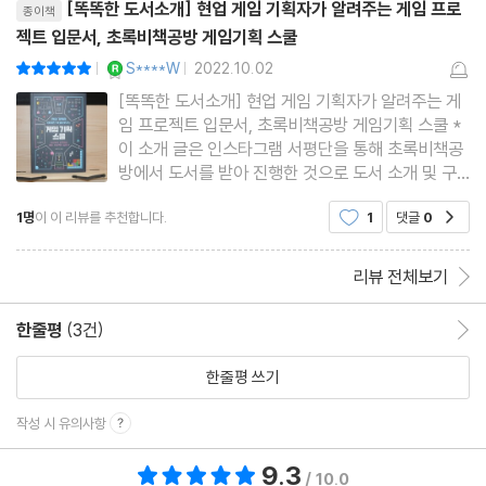
[똑똑한 도서소개] 현업 게임 기획자가 알려주는 게임 프로
종이책
요소들 / 게임 사례 : 너무 쉬운 게임의 쾌감, 무쌍 시리즈 / 게임 사
젝트 입문서, 초록비책공방 게임기획 스쿨
례 : 너무 어려운 게임의 쾌감, 소울라이크
YES마니아 : 로얄
S****W
2022.10.02
평점10점
|
|
[똑똑한 도서소개] 현업 게임 기획자가 알려주는 게
임 프로젝트 입문서, 초록비책공방 게임기획 스쿨 *
Lesson 12 지속의 게임 기획
이 소개 글은 인스타그램 서평단을 통해 초록비책공
게임 기획자가 알아야 하는 게슈탈트 이론 / 자이가르닉 효과와 단
방에서 도서를 받아 진행한 것으로 도서 소개 및 구
계별 목표 / 자극의 시간 밸런스 / 적절한 휴식을 기획하라 / 게임 사
매가이드 색채가 강한 글입니다. 글 / 사진 : 서원
1명
이 이 리뷰를 추천합니다.
1
댓글
0
공감
준 (news@toktoknews.com) 필자가 게임기획
례 : 용사30의 세 가지 인사이트
관련 책을 알게 된 것은 지난 8월 말의 일이다. 게임
기획과 관련한 서평이
리뷰 전체보기
Lesson 13 그 밖의 게임 기획
로제 카이와의 놀이의 분류 / 마법의 숫자 7 / 감정 그래프와 흥미
한줄평
(3건)
한줄평 이동
그래프 / 게임 사례 : 어딘가에 존재하는 소통의 존재, 저니
한줄평 쓰기
CLASS 3. 게임 기획자로 살아남기
작성 시 유의사항
9.3
총 평점 9.3점
/ 10.0
Lesson 14. 게임 개발팀에서의 게임 기획자