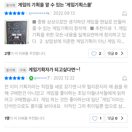
리뷰제목
크
게임의 기획을 알 수 있는 '게임기획스쿨'
종이책
Lesson 9. 체험의 게임 기획
s********k
2022.09.13
평점10점
|
|
게이머에게 주체성을 부여하기 / 행동의 자유, 역할의 자유 / 인벤토
■ 총평 상상으로만 생각하던 게임을 현실로 만들어
리는 왜 항상 부족할까? / 보드게임에서의 주체성 발달 / 게임 사례
줄 수 있는 게임기획의 정석책 ■ 추천이유 1. 게임
나의 추억 속 판타지 라이프, 마비노기 모바일 / 게임 사례 : 편안하
기획을 위한 모든 내용을 일목요연하게 정리하고 있
다. 2. 상업성에 의존한 게임기획이 아닌 게임 자체
게 즐겨요, 동물의 숲
를 실제로 기획할 수 있는 방법을 알려준다. 3. 내가
2명
이 이 리뷰를 추천합니다.
2
댓글
0
공감
원하는 게임과 게이머가 원하는 게임의 중립성을 가
Lesson 10. 시나리오와 연출의 게임 기획
진 게임기획을 알려준다. 4. 초반에는 게임 자체의
리뷰제목
기획 설명
게임 시나리오 기획에 대해서 / 감정과 행동을 유도하는 연출 기획 /
게임기획자가 되고싶다면~!
종이책
구매
인지를 위한 연출 기획 / 넛지와 인터페이스 기획
YES마니아 : 로얄
e*****7
2022.12.22
평점10점
|
|
몬스터의 성격을 표현하는 여러 방법 / 게임 사례 : 삶의 무게를 느
전 이미 기획자라는 직업을 새로 갖기엔 너무 멀리온지라 제 꿈을 위
해 구매한건 아니었고 게임을 좋아하는 초딩 아들녀석들에게 읽히
끼다, 용사 죽다
려고 구매했습니다. 게임 하는 것만 좋아하는데 일단 "게임"이라는
단어만으로도 흥미를 보이네요. 아직인 그저 취미일뿐 업으로 삼고
싶어하는 눈치는 아닌지라 어렵게 느껴지는 부분이 많겠지만 조금
Lesson 11. 밸런스 기획
1명
이 이 리뷰를 추천합니다.
1
댓글
0
공감
씩 진도를 빼고 있습니다. 저는 먼저 읽었
밸런스 기준을 정하는 방법 / 게임 밸런스의 감을 잡아라 / 레벨 디
리뷰제목
자인에 대해서 / 확률 기획 - 주사위와 카드 / 밸런스에 영향을 주는