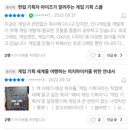
리뷰제목
피드백을 기획하자 / 게임 플레이의 동기부여 / 리처드 바틀의 플레
현업 기획자 마이즈가 알려주는 게임 기획 스쿨
종이책
이어 유형 분류 / 게이머에 따른 플레이의 목적 변화 / 게임의 타깃
YES마니아 : 로얄
c******1
2022.09.21
평점10점
|
|
은 어떻게 정하는가? / 게임 사례 : 더블 드래곤의 협력성 지원 요소
지금은 게임과 관련없는 회사에 다니고 있지만, 인디게임을 개발하
기 위해 게임 개발에 필요한 것들을 틈틈이 공부하고 있습니다. 프로
그래밍, 게임엔진, 게임기획, UX/UI, 디자인 등 다양한 분야를 익히
Lesson 7. 몰입의 게임 기획
고 있습니다. 게임을 만들기 위해서는 프로그래밍 뿐만 아니라 디자
인이나 기획 또한 중요합니다. 기획이 있어야 그 기획을 살릴 수 있
플로우 이론 - 몰입을 주는 난도 / 니어미스 효과 - 약간 더 어렵게 /
2명
이 이 리뷰를 추천합니다.
2
댓글
0
공감
는 코드나, 디자인을 작업하기 좋습니다. 프로
실패는 납득할 수 있어야 한다 / 귀차니즘과 플레이 편의성 / 게이머
리뷰제목
의 시점에 따른 몰입 / 게임 사례 : 주인공은 언제나 나! 드래곤 퀘스
게임 기획 세계를 여행하는 히치하이커를 위한 안내서
종이책
트 5
r******3
2022.09.14
평점10점
|
|
1. 책 자체가 예상 독자를 ‘게임 기획자라는 직업에
Lesson 8. 학습의 게임 기획
대해 알고 싶은 독자’ ‘예비 게임 기획자’나 ‘게임 기
획자’로 설정했기에 게임과 큰 관련이 없는 나였지만
튜토리얼은 필수인가? / 게임을 잘한다는 것의 의미 / 스키너의 상
＜록맨＞ ＜킹오브파이터즈＞ ＜봄버맨＞ ＜오투
자와 행동 강화 / 예측을 유도하라 / 운과 실력 - 불확정 요소로 더
잼＞ 등 게임에 빠졌었던 나이기도 했기에 내가 어릴
2명
이 이 리뷰를 추천합니다.
2
댓글
0
해지는 재미 / 게임 사례 : 반복 학습의 힘! 대마계촌
공감
때 별 생각이 없이 플레이했던 게임들이 어떻게 뼈대
가 잡혀 만들어졌는지 알 수 있었다. 2. 책의 파트는