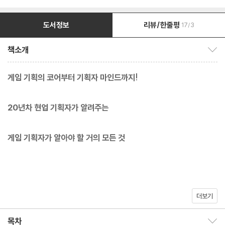
도서정보
리뷰/한줄평
17/3
책소개
책소개 보이기/감추기
게임 기획의 코어부터 기획자 마인드까지!
20년차 현업 기획자가 알려주는
게임 기획자가 알아야 할 거의 모든 것
더보기
게임 기획 원론을 게임 실무와 가장 가깝게 적용한 쉽고 알차고 친절
한 책이다. 피처폰을 시작으로 PC, 콘솔, AR, VR, 스마트폰, 보드
목차
목차 보이기/감추기