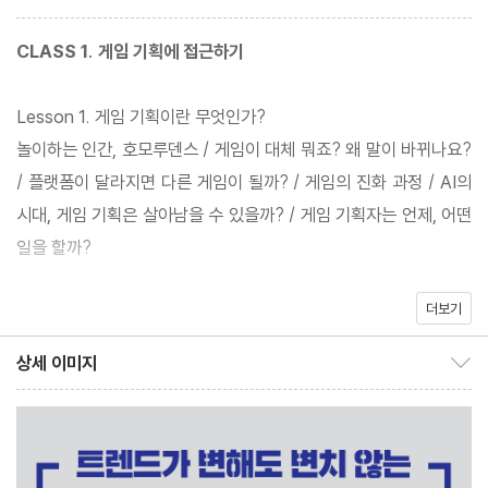
게임 등 다수의 플랫폼에서 여러 장르를 개발한 20년차 현업 게임
기획자가 게임의 트렌드는 변하더라도 변하지 않는 게임 기획의 코
CLASS 1. 게임 기획에 접근하기
어를 제대로 정리했다. 오락실에서 즐기던 아케이드 게임에서 닌텐
도와 같은 콘솔 게임으로, 온라인 게임에서 모바일, VR, AR 게임으
Lesson 1. 게임 기획이란 무엇인가?
로 게임은 시대에 따라 빠르게 변한다. 이런 변화에 적응하기 위해서
놀이하는 인간, 호모루덴스 / 게임이 대체 뭐죠? 왜 말이 바뀌나요?
는 변치 않는 원론에 대한 학습이 필요하다.
/ 플랫폼이 달라지면 다른 게임이 될까? / 게임의 진화 과정 / AI의
시대, 게임 기획은 살아남을 수 있을까? / 게임 기획자는 언제, 어떤
일을 할까?
이 책은 게임 기획 실무와 가장 가까운 내용으로 게임 기획의 기법과
더보기
Lesson 2. 게임 기획과 아이디어
이론을 쉽고 재미있게 알려준다. 뿐만 아니라 직업인으로서의 게임
게임 아이디어는 유한한가? / 아이디어 발상보다 더 중요한 것 / 편
상세 이미지
기획자에게 꼭 필요한 업무 역량, 즉 게임 기획자로 일하며 오래 살
상세 이미지 보이기/감추기
견과 고정관념에서 벗어나기
아남을 수 있는 협업 능력, 커뮤니케이션 능력, 게임 기획서를 위한
노하우, 마인드셋까지 꼼꼼하게 짚어주고 있다. 이를 통해 현재 게임
CLASS 2. 게임 기획에 뛰어들기
기획자라면 변화하는 게임과 변치 않아야 하는 게임 기획의 코어를