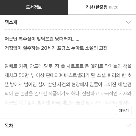
도서정보
리뷰/한줄평
19/20
책소개
책소개 보이기/감추기
어긋난 복수심이 맞닥뜨린 낭떠러지……
거침없이 질주하는 20세기 프랑스 누아르 소설의 고전
알베르 카뮈, 앙드레 말로, 장 폴 사르트르 등 엘리트 작가들의 책을
제치고 50만 부 이상 판매되며 베스트셀러가 된 소설. 파리의 한 호
텔 방에서 벌어진 실제 살인 사건의 현장에서 밑줄이 그어진 채 발견
되어 큰 논란을 일으킨 작품이기도 하다. 신랄하고 자극적인 서사와
어긋난 복수심이 빚어낸 파국 때문에 출간 당시에도 독자와 평자에
더보기
게 커다란 충격을 안겼다. 출간 후 3년 만에 판금 조치 되며 10만 프
랑의 벌금을 선고받기도 했지만, 지금까지도 수많은 나라에서 번역
목차
목차 보이기/감추기
되며 인종이나 계급의 차별 문제를 예리하게 다룬 20세기 프랑스