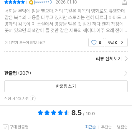
j*******3
2026.01.18
|
|
너희들 무덤에 침을 뱉으마.거의 똑같은 제목의 영화로도 유명한데
같은 복수의 내용을 다루고 있지만 스토리는 전혀 다르다.아마도 그
영화의 감독이 이 소설에서 영향을 받은 것 같긴 하다.왠지 책장에
꽂혀 있으면 죄책감이 들 것만 같은 제목의 책이다.아주 오래 전에
휴머니스트 세계문학 시리즈가 아닌 다른 출판사에서 나온 버전으
이 리뷰가 도움이 되었나요?
0
댓글
0
공감
로 읽었던 기억이 나는데 전혀 떠오르지 않아 재
리뷰 전체보기
한줄평
(20건)
한줄평 이동
한줄평 쓰기
작성 시 유의사항
8.5
총 평점 8.5점
/ 10.0
구매 한줄평
최근순
추천순
별점순