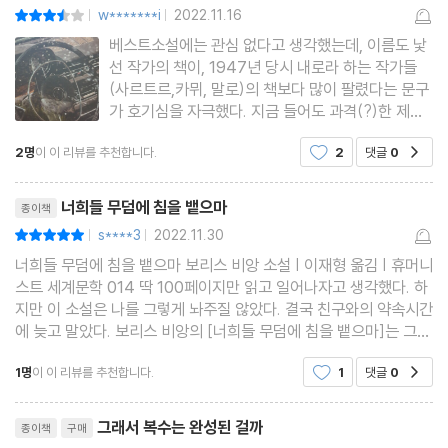
w*******i
2022.11.16
평점7점
|
|
베스트소설에는 관심 없다고 생각했는데, 이름도 낯
선 작가의 책이, 1947년 당시 내로라 하는 작가들
(사르트르,카뮈, 말로)의 책보다 많이 팔렸다는 문구
가 호기심을 자극했다. 지금 들어도 과격(?)한 제목
이었으니..당시에도 예사롭지 않은 제목이었을 것 같
2명
이 이 리뷰를 추천합니다.
2
댓글
0
공감
다.... 반면, 뭔가 카타르시스를 자극하는 듯한 기분도
들지 않았을까... 길지 않은 소설을 읽고 다시 표지
리뷰제목
로 돌아왔다.
너희들 무덤에 침을 뱉으마
종이책
s****3
2022.11.30
평점10점
|
|
너희들 무덤에 침을 뱉으마 보리스 비앙 소설 | 이재형 옮김 | 휴머니
스트 세계문학 014 딱 100페이지만 읽고 일어나자고 생각했다. 하
지만 이 소설은 나를 그렇게 놔주질 않았다. 결국 친구와의 약속시간
에 늦고 말았다. 보리스 비앙의 [너희들 무덤에 침을 뱉으마]는 그가
다른 이름인 버넌 설리번으로 발표한 누아르 소설이다. 친구인 폴 베
1명
이 이 리뷰를 추천합니다.
1
댓글
0
공감
르농과 재즈 피아니스트인 조
리뷰제목
그래서 복수는 완성된 걸까
종이책
구매
YES마니아 : 골드
평점10점