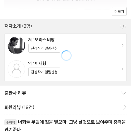
더보기
저자소개
(2명)
1
/
1
저 :
보리스 비앙
이동
관심작가 알림신청
역 :
이재형
이동
관심작가 알림신청
출판사 리뷰
출판사 리뷰 보이기/감추기
회원리뷰
(19건)
회원리뷰 이동
리뷰제목
너희들 무덤에 침을 뱉으마-그냥 날것으로 보여주며 충격을
종이책
안겨준다