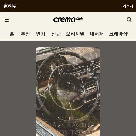
라운지
홈
추천
인기
신규
오리지널
내서재
크레마샵