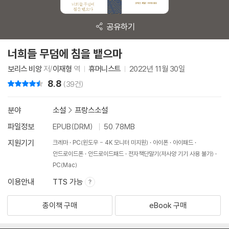
공유하기
너희들 무덤에 침을 뱉으마
보리스 비앙
저/
이재형
역
휴머니스트
2022년 11월 30일
8.8
리뷰 총점
(39건)
분야
소설
>
프랑스소설
파일정보
EPUB(DRM)
50.78MB
지원기기
크레마
PC(윈도우 - 4K 모니터 미지원)
아이폰
아이패드
안드로이드폰
안드로이드패드
전자책단말기(저사양 기기 사용 불가)
PC(Mac)
이용안내
TTS 가능
종이책 구매
eBook 구매