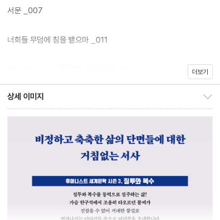
누아르 소설의 고전으로 손꼽힌다.
서문 _007
너희들 무덤에 침을 뱉으마 _011
해설 | 복수심이 맞닥뜨린 낭떠러지 _194
더보기
상세 이미지
상세 이미지 보이기/감추기