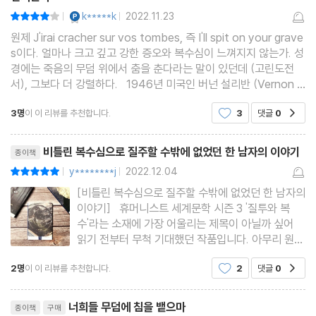
YES마니아 : 플래티넘
k*****k
2022.11.23
평점8점
|
|
원제 J'irai cracher sur vos tombes, 즉 I'll spit on your grave
s이다. 얼마나 크고 깊고 강한 증오와 복수심이 느껴지지 않는가. 성
경에는 죽음의 무덤 위에서 춤을 춘다라는 말이 있던데 (고린도전
서), 그보다 더 강렬하다. 1946년 미국인 버넌 설리반 (Vernon S
ullivan)이란 이름으로 발표된 이 작품은 프랑스의 느와르 범죄문학
3명
이 이 리뷰를 추천합니다.
3
댓글
0
공감
의 하나이다. 시기상 마침 미국에서 펄프픽션, 하
리뷰제목
비틀린 복수심으로 질주할 수밖에 없었던 한 남자의 이야기
종이책
y********j
2022.12.04
평점10점
|
|
[비틀린 복수심으로 질주할 수밖에 없었던 한 남자의
이야기] 휴머니스트 세계문학 시즌 3 '질투와 복
수'라는 소재에 가장 어울리는 제목이 아닐까 싶어
읽기 전부터 무척 기대했던 작품입니다. 아무리 원망
스러운 상대라 할지라도 그가 죽었다는 소리를 듣거
2명
이 이 리뷰를 추천합니다.
2
댓글
0
공감
나 그의 무덤을 마주한다면 조금은 마음이 누그러질
것 같은데 무덤에마저 침을 뱉겠다니요!! 평소 추리
리뷰제목
와 스릴러 소설
너희들 무덤에 침을 뱉으마
종이책
구매