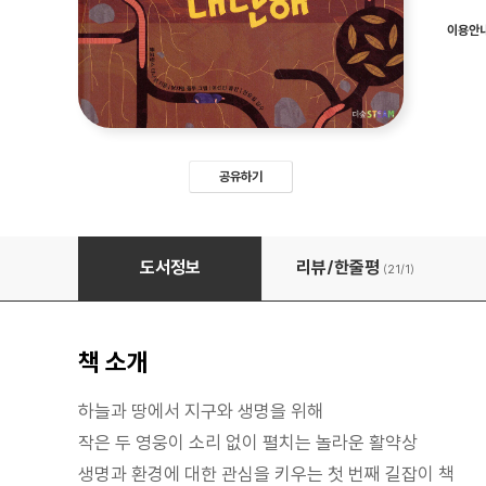
이용안
공유하기
꿀벌과 지렁이는 대단해
도서정보
리뷰/한줄평
(21/
1
)
책 소개
하늘과 땅에서 지구와 생명을 위해
작은 두 영웅이 소리 없이 펼치는 놀라운 활약상
생명과 환경에 대한 관심을 키우는 첫 번째 길잡이 책