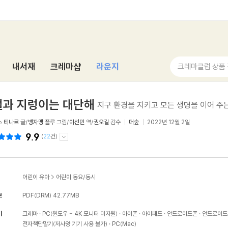
내서재
크레마샵
라운지
크레마클럽 상품
벌과 지렁이는 대단해
지구 환경을 지키고 모든 생명을 이어 주는
스 티나르
글/
뱅자맹 플루
그림/
이선민
역/
권오길
감수
더숲
2022년 12월 2일
9.9
(
22
건)
어린이 유아
>
어린이 동요/동시
보
PDF(DRM)
42.77MB
기
크레마
PC(윈도우 - 4K 모니터 미지원)
아이폰
아이패드
안드로이드폰
안드로이드
전자책단말기(저사양 기기 사용 불가)
PC(Mac)