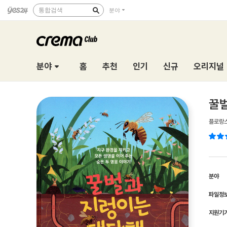
통합검색
분야
분야
홈
추천
인기
신규
오리지널
꿀
플로랑
분야
파일정
지원기