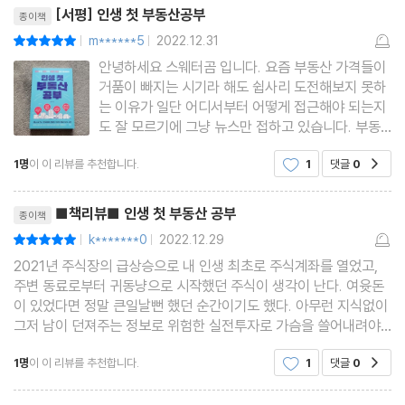
리뷰제목
[서평] 인생 첫 부동산공부
종이책
34 우리 집인데 못 판다고?
m******5
2022.12.31
평점10점
|
|
35 왜 재건축을 하지 않고 리모델링을 할까?
안녕하세요 스웨터곰 입니다. 요즘 부동산 가격들이
36 지역주택조합도 재개발일까?
거품이 빠지는 시기라 해도 쉽사리 도전해보지 못하
는 이유가 일단 어디서부터 어떻게 접근해야 되는지
도 잘 모르기에 그냥 뉴스만 접하고 있습니다. 부동
PART 4 세금
산에 관련된 책들은 이미 많고도 많지만 저와 같은
1명
이 이 리뷰를 추천합니다.
1
댓글
0
공감
초보자들도 쉽게 이해할 수 있게, 경제 이론과 부동
37 부동산 세금이 어려운 이유는?
산 상식들에 대해 다룬듯하여 관심을 가지고 읽어보
리뷰제목
게 된 책 입니다.
38 집이 많아도 집이 커도 세금을 더 낸다고?
■책리뷰■ 인생 첫 부동산 공부
종이책
39 집이 있는데 오피스텔을 또 산다면?
k*******0
2022.12.29
평점10점
|
|
40 재산세와 종부세는 뭐가 다를까?
2021년 주식장의 급상승으로 내 인생 최초로 주식계좌를 열었고,
주변 동료로부터 귀동냥으로 시작했던 주식이 생각이 난다. 여윳돈
41 아내와 남편, 명의마다 세금이 달라진다고?
이 있었다면 정말 큰일날뻔 했던 순간이기도 했다. 아무런 지식없이
42 보유세를 아예 안 내는 방법은?
그저 남이 던져주는 정보로 위험한 실전투자로 가슴을 쓸어내려야
했으니 말이다. 새삼 기초 교육의 중요성을 느끼게 되었다. 마찬가지
43 집이 많아도 못 파는 이유는?
1명
이 이 리뷰를 추천합니다.
1
댓글
0
공감
로, 부동산이라는 조금은 어려운 이 세계에서는
44 양도세를 아예 안 내는 방법은?
리뷰제목
45 집이 두 채인데 한 채로 봐준다고?