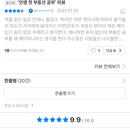
'인생 첫 부동산 공부' 리뷰
종이책
46 집을 파는 순서에 따라 세금이 달라진다고?
YES마니아 : 플래티넘
w*******2
2023.01.03
평점9점
|
|
47 다주택자여도 양도세가 중과되지 않는다고?
책을 읽는 일은 언제나 즐겁다. 하지만 어떤 책이냐에 따라서 즐거움
48 손해 본 집을 함부로 팔면 안 되는 이유는?
의 정도가 각자에게 달라지기 마련인데 이 부동산 분야의 책은 재미
있기 쉽지 않은 주제라고 생각한다. 왜냐하면 돈이 없는데 부동산 공
49 부자들은 왜 증여를 할까?
부를 왜 해야되나라는 생각을 한다거나 많은 사람들은 나이들면 차
50 빚도 함께 증여해야 하는 이유는?
차 알게 되겠지 라는 생각을 한다. 그렇기 때문에 흥미를 쉽사리 끌
1명
이 이 리뷰를 추천합니다.
1
댓글
0
공감
기가 어렵다고 생각한다. 하지만 이 책은
리뷰 전체보기
한줄평
(20건)
한줄평 이동
한줄평 쓰기
작성 시 유의사항
9.9
총 평점 9.9점
/ 10.0