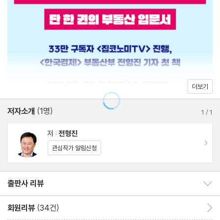
10 분양가를 제한하면 무조건 좋은 거 아냐?
11 분양권을 되팔 수 있다고?
12 입주자 모집 공고문에 투자 포인트가 숨어 있다고?
13 분양받으면 안 되는 아파트는?
14 줍줍은 무조건 이득일까?
15 오피스텔 청약은 아파트와 어떻게 다를까?
더보기
16 아파텔과 오피스텔은 어떻게 다를까?
저자소개
(1명)
1
/
1
PART 2 매매
저 :
전형진
이동
관심작가 알림신청
17 왜 84제곱미터가 34평일까?
18 실거래가는 시세가 아니라고?
출판사 리뷰
출판사 리뷰 보이기/감추기
19 계약을 물릴 수도 있을까?
20 갭투자는 얼마부터 할 수 있을까?
회원리뷰
(34건)
회원리뷰 이동
21 투자자들은 어디에 돈을 묻을까?