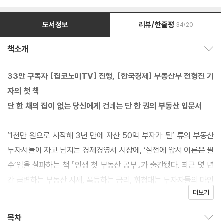
도서정보
리뷰/한줄평
34/20
책소개
책소개 보이기/감추기
33만 구독자 [집코노미TV] 진행, [한국경제] 부동산부 전형진 기
자의 첫 책
단 한 채의 집이 없는 당신에게 건네는 단 한 권의 부동산 입문서
‘1천만 원으로 시작해 3년 만에 자산 50억 부자가 된’ 류의 부동산
투자서들이 차고 넘치는 경제경영서 시장에, ‘실전에 앞서 이론은 필
수’임을 설파하는 책 『인생 첫 부동산 공부』가 출간됐다. 최근 몇 년
간 급변하는 부동산 시세, 폭등하는 금리, 휘청대는 투자자들의 마인
더보기
드를 기자로서 가장 가깝게 지켜봐온 저자는 현장에서 느낀 날것 그
대로의 경제 정보와 함께 부동산이라는 세계의 기본 골격을 다루는
목차
목차 보이기/감추기