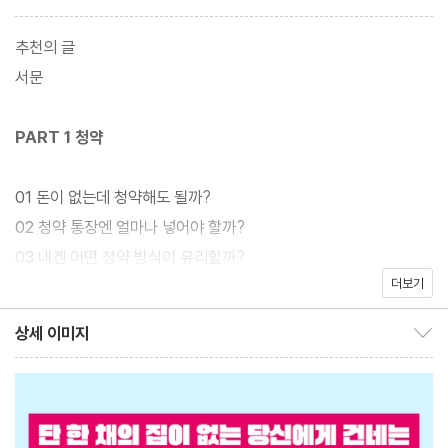
입문서를 자신의 첫 책으로 썼다.
추천의 글
또한 저자는 한국경제신문, 한경닷컴, 한경디지털랩이 운영하는 인
서문
기 유튜브 채널 [집코노미TV]를 진행하며 시시각각 변화하는 까다
로운 부동산 정보를 누구나 이해하기 쉬운 수준의 콘텐츠로 변환해
PART 1 청약
다수의 구독자들에게 전달해왔다. 그간의 경험을 바탕으로 써내려
간 이 책은 재테크 초심자의 눈높이에 난도를 맞췄고, 대다수 무주택
01 돈이 없는데 청약해도 될까?
자 독자들을 대상으로 경제 이론과 개념을 정립해주는 부동산 상식
02 청약 통장엔 얼마나 넣어야 할까?
사전을 표방한다. 저자의 표현대로라면 “부동산이라는 세계의 처음
03 내겐 어떤 청약 방식이 유리할까?
부터 거의 끝까지”를 최대한 쉽고 재미있게, 현실적이면서도 체계적
더보기
04 청약을 먼저 할까, 결혼을 먼저 할까?
으로 담았다.
05 당첨 확률을 1%라도 높이려면?
상세 이미지
상세 이미지 보이기/감추기
06 당첨됐는데 집이 날아간다고?
07 집이 있으면 청약 못 하나?
08 선분양과 후분양, 뭐가 좋을까?
09 사전 청약을 말리는 이유는?