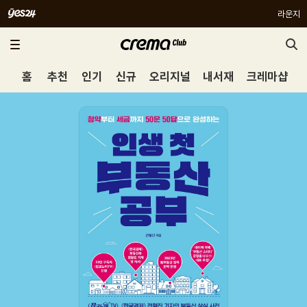
라운지
홈
추천
인기
신규
오리지널
내서재
크레마샵