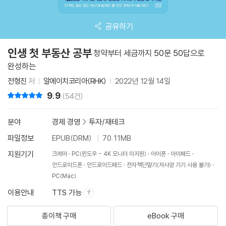
공유하기
인생 첫 부동산 공부
청약부터 세금까지 50문 50답으로
완성하는
전형진
저
알에이치코리아(RHK)
2022년 12월 14일
9.9
리뷰 총점
(54건)
분야
경제 경영
>
투자/재테크
파일정보
EPUB(DRM)
70.11MB
지원기기
크레마
PC(윈도우 - 4K 모니터 미지원)
아이폰
아이패드
안드로이드폰
안드로이드패드
전자책단말기(저사양 기기 사용 불가)
PC(Mac)
이용안내
TTS 가능
종이책 구매
eBook 구매