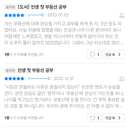
리뷰제목
22 신축 빌라 전세를 말리는 이유는?
[도서] 인생 첫 부동산 공부
종이책
23 임대차 3법은 꼭 지켜야 할까?
j******8
2023.01.02
평점10점
|
|
24 집을 가장 싸게 살 수 있는 방법은?
저는 부동산에 대해 관심을 가지고 공부를 하게 된 지, 3년 정도 되
었어요. 사실 처음에 접했을 때는 전공과 너무 다른 분야이다 보니
25 적정 가격은 어떻게 계산할까?
어렵게만 느껴졌었고, 정말 어디서부터 어떻게 알아가야 하는 건
26 하락장엔 어떤 일이 벌어질까?
지 도무지 틀이 잡히지 않았었답니다. 그래서 그냥 되는대로 많이 보
자는 마음으로 부동산 관련 내용들에 계속 익숙해지려고 노력했던
1명
이 이 리뷰를 추천합니다.
1
댓글
0
공감
것 같습니다. 인생 첫 부동산 공부.. 이 책은 첫
PART 3 재개발 · 재건축 · 리모델링
리뷰제목
인생 첫 부동산 공부
종이책
27 재개발과 재건축은 도대체 뭐가 다를까?
l*********4
2022.12.31
평점10점
|
|
28 집이 낡았다는데 왜 기뻐할까?
"시장은 흔들려도 이론은 흔들리지 않는다" 든든한 멘트가 눈길을
29 재개발·재건축 할 수 있는 곳과 없는 곳은?
끈다. 생전 관심도 없던 '청약'이나 '부동산'에 관심이 가는것을 보니,
나이를 먹고있긴 한가보다. 부동산에 눈을 뜬다는 건 무척 중요한 삶
30 사업성 좋은 곳을 찾는 방법은?
의 과정 중 하나입니다. 우리의 생애 주기라는 건 어쩔 수 없이 부동
31 10억 원짜리 집이 1억 원이 된다고?
산과 연결될 수밖에 없게 짜여있으니까요. 아마도 삼십 대 언저리를
1명
이 이 리뷰를 추천합니다.
1
댓글
0
32 새 아파트가 되는 집과 안 되는 집은?
공감
지나는 분들이라면 더
33 다주택자를 조심해야 하는 이유는?