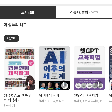
도서정보
리뷰/한줄평
45/26
이 상품의 태그
#챗GPT
생성형 AI로 웹툰 만
AI 이후의 세계
챗GPT 교육혁명
A
화 제작하기
헨리 A. 키신저,에릭 슈밋,
정제영,조현명,황재운,문명
김
대니얼 허튼로커,김대식 공
현,김인재 공저
김한재 저
저/김고명 역