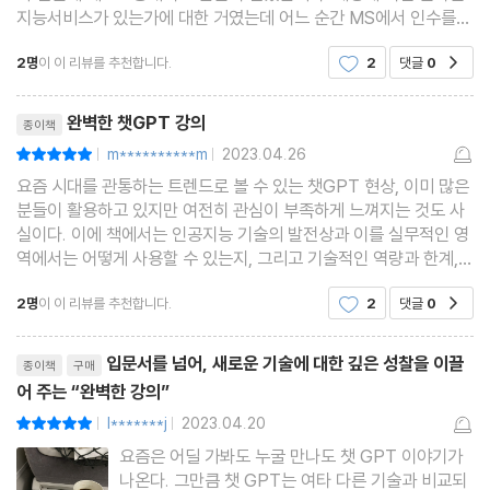
지능서비스가 있는가에 대한 거였는데 어느 순간 MS에서 인수를
하고 몇달전 본격적으로 서비스를 하고 챗GPT-4가 나오고 유료화
2명
이 이 리뷰를 추천합니다.
2
댓글
0
공감
까지 되었습니다. 이런 챗GPT를 경제학자인 저자가 ＜완벽한 챗
리뷰제목
완벽한 챗GPT 강의
종이책
m**********m
2023.04.26
평점10점
|
|
요즘 시대를 관통하는 트렌드로 볼 수 있는 챗GPT 현상, 이미 많은
분들이 활용하고 있지만 여전히 관심이 부족하게 느껴지는 것도 사
실이다. 이에 책에서는 인공지능 기술의 발전상과 이를 실무적인 영
역에서는 어떻게 사용할 수 있는지, 그리고 기술적인 역량과 한계,
급변하는 미래전망에 대한 예측치 등도 함께 진단하며 누구나 쉽게
2명
이 이 리뷰를 추천합니다.
2
댓글
0
공감
배우며 자신이 원하거나 관심있는 분
리뷰제목
입문서를 넘어, 새로운 기술에 대한 깊은 성찰을 이끌
종이책
구매
어 주는 “완벽한 강의”
l*******j
2023.04.20
평점10점
|
|
요즘은 어딜 가봐도 누굴 만나도 챗 GPT 이야기가
나온다. 그만큼 챗 GPT는 여타 다른 기술과 비교되