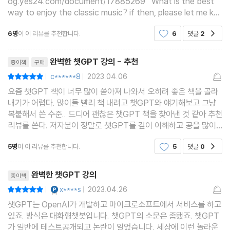
og.yes24.com/document/17885269 What is the best
인공지능의 공공성
way to enjoy the classic music? if then, please let me kn
ow who is the first composer to know? (이때까지만 해도
3. 챗GPT 사용해 보기
6명
이 이 리뷰를 추천합니다.
6
댓글
2
공감
난, 영어로만 질문이 가능한 줄 알았다. 그래도 허실삼아 한글로
리뷰제목
완벽한 챗GPT 강의 - 추천
종이책
구매
(1) 챗GPT를 열어 보자
c******8
2023.04.06
평점10점
|
|
챗GPT 활용 십계명
요즘 챗GPT 책이 너무 많이 쏟아져 나와서 오히려 좋은 책을 골라
내기가 어렵다. 많이들 빨리 책 내려고 챗GPT와 얘기해보고 그냥
(2) 챗GPT 좀 더 활용해 보기
복붙해서 쓴 수준.. 드디어 괜찮은 챗GPT 책을 찾아낸 것 같아 추천
리뷰를 쓴다. 저자분이 정말로 챗GPT를 깊이 이해하고 공을 많이
코딩 천재 챗GPT에게 코딩 배우기
들여서 글을 쓴 느낌. 일단 책이 잘 읽히고 단순히 챗GPT 사용법뿐
말로 하는 코딩
5명
이 이 리뷰를 추천합니다.
5
댓글
0
공감
이 아니라 인공지능 발전의 의미에 대해서까지 통찰력
GPT-4와 API
리뷰제목
완벽한 챗GPT 강의
종이책
YES마니아 : 플래티넘
x****s
2023.04.26
평점10점
|
|
챗GPT는 OpenAI가 개발하고 마이크로소프트에서 서비스를 하고
있죠. 방식은 대화형챗봇입니다. 챗GPT의 소문은 좀됐죠. 챗GPT
가 일반에 테스트공개되고 논란이 일었습니다. 세상에 이런 놀라운