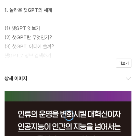
하는 유튜브 동영상을 찍었을 정도로 어려운 개념을 쉽고 재미있게
1. 놀라운 챗GPT의 세계
설명하는데 정평이 나 있다. 미국 박사과정 중 머신러닝을 활용한 경
제 분석을 공부하던 그가, 챗GPT를 처음 접한 순간 엄청난 충격을
(1) 챗GPT 엿보기
받고 바로 이를 온 국민에게 알릴 책을 쓰기로 결심했다. 이 책은 시
(2) 챗GPT란 무엇인가?
중에 쏟아져 나오고 있는 다른 책들과 달리 챗GPT의 효과적인 사
(3) 챗GPT, 어디에 쓸까?
용법뿐만 아니라 그 경제적·사회적·철학적 함의(含意)까지 친근하
챗GPT로 정보 검색하기
고 편안한 어투로 심도 있게 조명한다. 더불어, 챗GPT 출시 4개월
더보기
챗GPT와 공부하기
만에 놀라울 정도로 업그레이드 된 최신 GPT-4 모델까지 반영한
챗GPT로 글쓰기
상세 이미지
국내 최초의 책이다. 이 책 한 권만 읽고도 독자들은 챗GPT로 무엇
상세 이미지 보이기/감추기
챗GPT와 친구하기
을 할 것인지, 어떻게 더 잘 쓸 수 있는지, 그리고 이를 통해 스스로
를 얼마나 더 발전시켜나갈 수 있을지 까지 한눈에 이해할 수 있다.
2. 챗GPT는 어디까지 왔고 어디로 가는가?
최근 빌 게이츠가 인터넷만큼 중대한 발명이라고 평가한 챗GPT는
(1) 챗GPT의 현주소
앞으로 상상 못할 정도로 빠른 시일 내에 우리의 삶을 완전히 바꾸어
튜링 테스트
놓을 것이다. 이 중대한 기술을 원리부터 활용까지 정확히 이해하고