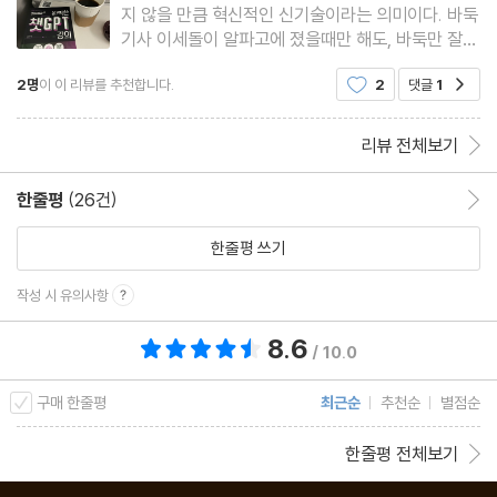
지 않을 만큼 혁신적인 신기술이라는 의미이다. 바둑
기사 이세돌이 알파고에 졌을때만 해도, 바둑만 잘하
는 인공지능 알파고라 그리 위협적이지 않았다. 그런
2명
이 이 리뷰를 추천합니다.
2
댓글
1
공감
데 이제는 바둑 뿐만 아니라, 영어, 코딩, 예술, 문학
까지도 다 잘하는 인공지능이 나타났다. 조금만 진지
하게 생각하면 위기의
리뷰 전체보기
한줄평
(26건)
한줄평 이동
한줄평 쓰기
작성 시 유의사항
8.6
총 평점 8.6점
/ 10.0
구매 한줄평
최근순
추천순
별점순
한줄평 전체보기