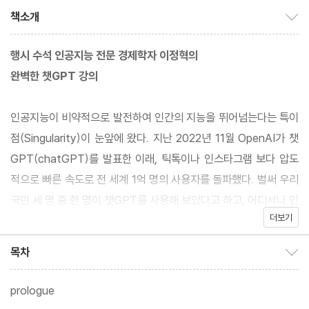
책소개
책소개 보이기/감추기
행시 수석 인공지능 전문 경제학자 이정혁의
완벽한 챗GPT 강의
인공지능이 비약적으로 발전하여 인간의 지능을 뛰어넘는다는 특이
점(Singularity)이 눈앞에 왔다. 지난 2022년 11월 OpenAI가 챗
GPT(chatGPT)를 발표한 이래, 틱톡이나 인스타그램 보다 압도
적으로 빠른 속도로 전 세계 1억 명의 사용자를 돌파했다. 벌써 우리
국민 세 명 중 한 명이 챗GPT를 사용해 보았다고 하고, 어디서나 인
더보기
공지능이 다른 모든 화두를 덮어버릴 정도로 뜨거운 관심을 받고 있
다. 벌써 챗GPT를 잘 쓸 줄 아는 사람과 잘 쓸 줄 모르는 사람의 생
목차
목차 보이기/감추기
산성은 하늘과 땅 차이다.
prologue
저자 이정혁 박사는 과거 정부 대표로 예산안과 세법개정안을 강의