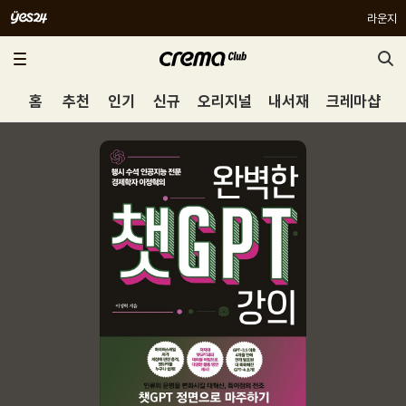
라운지
홈
추천
인기
신규
오리지널
내서재
크레마샵