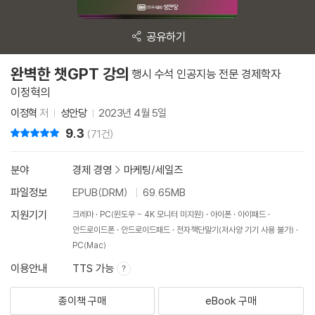
공유하기
완벽한 챗GPT 강의
행시 수석 인공지능 전문 경제학자
이정혁의
이정혁
저
성안당
2023년 4월 5일
9.3
리뷰 총점
(71건)
분야
경제 경영
>
마케팅/세일즈
파일정보
EPUB(DRM)
69.65MB
지원기기
크레마
PC(윈도우 - 4K 모니터 미지원)
아이폰
아이패드
안드로이드폰
안드로이드패드
전자책단말기(저사양 기기 사용 불가)
PC(Mac)
이용안내
TTS 가능
종이책 구매
eBook 구매