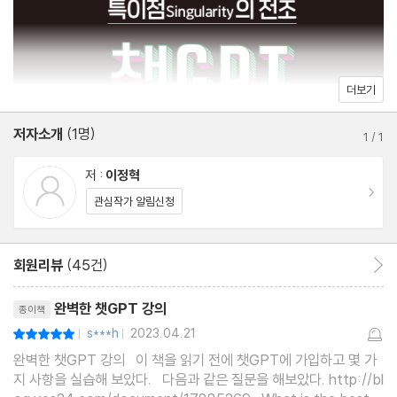
고도화된 패스티시
적극적으로 실생활에 활용하는 것이 얼마나 중요한지는 두 말 할 나
사고란 무엇인가-머신러닝과 그 한계?
위가 없다. 행시 수석 출신으로 기획재정부 핵심 부서에서 10년 이
상 국민들에게 경제 정책을 설명해온 내공에 미국에서의 최신 연구
(2) 챗GPT를 둘러싼 논란
더보기
경험까지 더해진 저자가 이 뜨거운 감자를 잘 식혀서 떠먹여 줄 것이
가치 정렬 문제
다. 정제된 언어로 핵심을 파고들어 잘 설명하는 저자의 ‘완벽한’ 강
저자소개
(1명)
내재된 편견
1
/
1
의를 접해 보자.
누구의 가치인가?
저 :
이정혁
거짓 정보의 무한한 확대 재생산
이동
관심작가 알림신청
창조와 도움의 경계
회원리뷰
(45건)
회원리뷰 이동
(3) 챗GPT와 인공지능이 그리는 미래
리뷰제목
노동의 비용이 ‘0’이 되는 사회
완벽한 챗GPT 강의
종이책
누구나 공짜로 최고의 전문가를 만난다
s***h
2023.04.21
평점10점
|
|
노동 대체효과와 불평등의 심화
완벽한 챗GPT 강의 이 책을 읽기 전에 챗GPT에 가입하고 몇 가
인간이 필요하긴 한가?-무관함의 문제
지 사항을 실습해 보았다. 다음과 같은 질문을 해보았다. http://bl