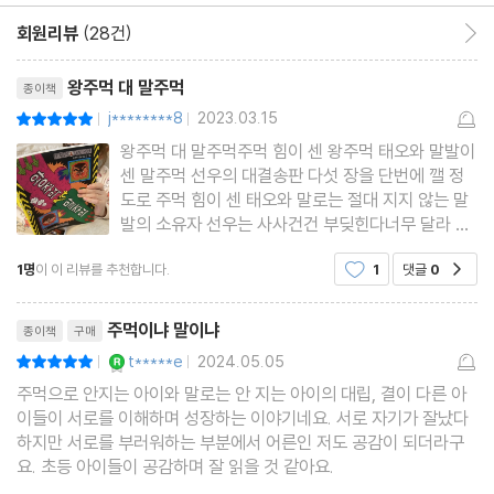
회원리뷰
(28건)
회원리뷰 이동
리뷰제목
왕주먹 대 말주먹
종이책
j********8
2023.03.15
평점10점
|
|
왕주먹 대 말주먹주먹 힘이 센 왕주먹 태오와 말발이
센 말주먹 선우의 대결송판 다섯 장을 단번에 깰 정
도로 주먹 힘이 센 태오와 말로는 절대 지지 않는 말
발의 소유자 선우는 사사건건 부딪힌다너무 달라 서
로를 이해 못하는 태오와 선우는 어느 순간 앙숙이
1명
이 이 리뷰를 추천합니다.
1
댓글
0
공감
되고 틈만 나면 서로를 공격한다자신의 감정을 각자
의 방식으로 서로를 공격하는 모습은 감정에 쉽게 상
리뷰제목
처 받기도 하고 상처
주먹이냐 말이냐
종이책
구매
YES마니아 : 로얄
t*****e
2024.05.05
평점10점
|
|
주먹으로 안지는 아이와 말로는 안 지는 아이의 대립, 결이 다른 아
이들이 서로를 이해하며 성장하는 이야기네요. 서로 자기가 잘났다
하지만 서로를 부러워하는 부분에서 어른인 저도 공감이 되더라구
요. 초등 아이들이 공감하며 잘 읽을 것 같아요.