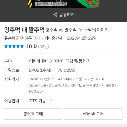
공유하기
왕주먹 대 말주먹
왕주먹 vs 말주먹, 두 주먹의 이야기
유순희
글/
김고은
그림
가나출판사
2023년 2월 28일
10.0
리뷰 총점
(32건)
분야
어린이 유아
>
어린이 그림책/동화책
파일정보
EPUB(DRM)
76.02MB
지원기기
크레마
PC(윈도우 - 4K 모니터 미지원)
아이폰
아이패드
안드로이드폰
안드로이드패드
전자책단말기(저사양 기기 사용 불가)
PC(Mac)
이용안내
TTS 가능
종이책 구매
eBook 구매