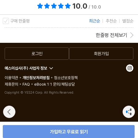
10.0
총 평점 10.0점
/ 10.0
구매 한줄평
최근순
추천순
별점순
한줄평 전체보기
로그인
회원가입
예스이십사(주) 사업자 정보
이용약관
개인정보처리방침
청소년보호정책
제휴문의
FAQ
eBook 1:1 문의/채팅상담
Copyright © YES24 Corp. All Rights Reserved.
가입하고 무료로 읽기