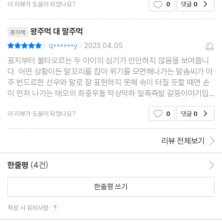
이 리뷰가 도움이 되었나요?
0
댓글
0
공감
같다.총 7라운드로 진행되는 대진표가 책의 목차가
된다.목차만으로도 흥미진진하다.김고은 그림 작가
리뷰제목
의 일러스트 보는 맛 또한 일
왕주먹 대 말주먹
종이책
q******y
2023.04.05
평점10점
|
|
표지부터 불타오르는 두 아이의 심기가 만만하지 않음을 보여줍니
다. 어떤 상황이든 말꼬리를 잡아 위기를 모면해나가는 말솜씨가 아
주 번드르한 선우와 말로 잘 표현하지 못해 속이 터질 듯할 때면 손
이 먼저 나가는 태오의 좌충우돌 막상막하 일촉즉발 갈등이야기입
니다. 어째 첫 장을 넘기니 목차에서부터 우리 반 교실을 통째 들어
이 리뷰가 도움이 되었나요?
0
댓글
0
공감
서 옮겨 놓은 듯한 이야기가 연상되어 스르럭 마음이
리뷰 전체보기
한줄평
(4건)
한줄평 이동
한줄평 쓰기
작성 시 유의사항