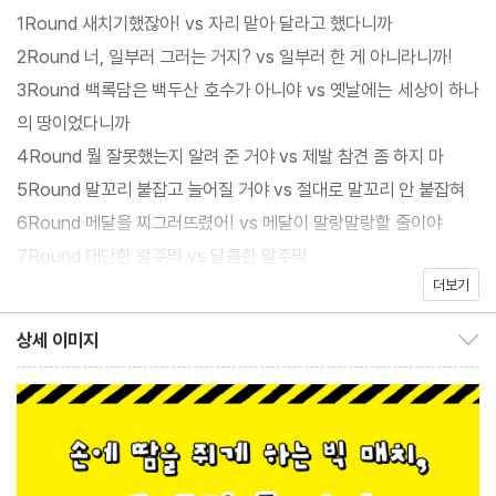
나면 공격할 기회만 노린다. 자신의 강점으로 서로를 공격하는 모습
1Round 새치기했잖아! vs 자리 맡아 달라고 했다니까
은 손에 땀을 쥐게 할 정도로 흥미진진하고, 살아 숨 쉬는 두 캐릭터
2Round 너, 일부러 그러는 거지? vs 일부러 한 게 아니라니까!
의 역동적인 대비는 이야기의 맛을 한껏 살려 준다. 또한 억지 교훈
3Round 백록담은 백두산 호수가 아니야 vs 옛날에는 세상이 하나
이 아닌, 말과 주먹의 힘을 어떻게 써야 하는지 재미있고 자연스럽게
의 땅이었다니까
말해 주고 있다. 어린이 독자들은 『왕주먹 대 말주먹』을 통해 이야기
4Round 뭘 잘못했는지 알려 준 거야 vs 제발 참견 좀 하지 마
본연의 즐거움을 만끽할 뿐만 아니라, 친구와의 관계에 대해서도 생
5Round 말꼬리 붙잡고 늘어질 거야 vs 절대로 말꼬리 안 붙잡혀
각할 수 있는 시간을 갖게 될 것이다.
6Round 메달을 찌그러뜨렸어! vs 메달이 말랑말랑할 줄이야
7Round 대단한 왕주먹 vs 달콤한 말주먹
더보기
작가의 말
상세 이미지
상세 이미지 보이기/감추기