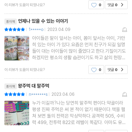
이 리뷰가 도움이 되었나요?
0
댓글
0
공감
리뷰제목
언제나 있을 수 있는 이야기
종이책
1*****o
2023.04.09
평점10점
|
|
아이들은 말이 앞서는 아이, 몸이 앞서는 아이, 가만
히 있는 아이 가 있다.요즘은 먼저 친구가 되길 일명
들이 대는 아이들이 많이 줄었다고 한다.기질이기도
하겠지만 평소의 생활 습관이기도 하고 삶의 현장에
서 어떻게 생활하는지에 따라서 다른 양상을 보일 듯
이 리뷰가 도움이 되었나요?
0
댓글
0
공감
하다.서로에게 어떤 결과가 주어지는 지 예측 불가능
하지만 거듭 서로 겨루어도 주먹을 사용해서 대결 구
리뷰제목
도는 누구도 승자
왕주먹 대 말주먹
종이책
n*******s
2023.04.06
평점10점
|
|
누가 이길까?나는 당연히 말주먹 편이다.약골이라
평생 진짜 주먹은 써 본 적이 없기 때문이다.책을 펼
쳐 보면 둘의 전력은 막상막하다.공격력 505, 수비
력 499, 전투력 822로 레벨이 똑같다. 아마도 유순
희 작가는 처음부터 승패를 가르고 싶지 않았던 것