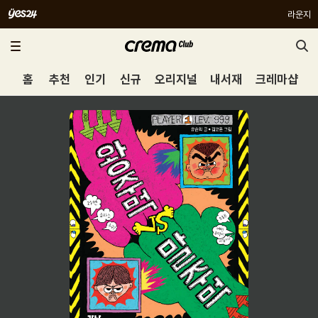
라운지
홈
추천
인기
신규
오리지널
내서재
크레마샵