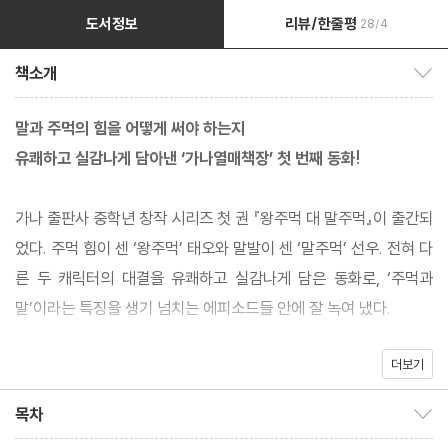
도서정보
리뷰/한줄평
28/4
책소개
책소개 보이기/감추기
말과 주먹의 힘을 어떻게 써야 하는지
유쾌하고 실감나게 담아낸 ‘가나열매책장’ 첫 번째 동화!
가나 출판사 중학년 창작 시리즈 첫 권 『왕주먹 대 말주먹』이 출간되
었다. 주먹 힘이 센 ‘왕주먹’ 태오와 말발이 센 ‘말주먹’ 선우. 전혀 다
른 두 캐릭터의 대결을 유쾌하고 실감나게 담은 동화로, ‘주먹과
말’이라는 특징을 생기 넘치는 에피소드들 안에 잘 녹여 냈다.
더보기
송판 다섯 장을 단번에 깰 정도로 주먹 힘이 센 태오와 말로는 절대
지지 않는 말발의 소유자 선우는 사사건건 부딪힌다. 너무 달라서 서
목차
목차 보이기/감추기
로를 이해하지 못하는 태오와 선우는 어느 순간 앙숙이 되고, 틈만