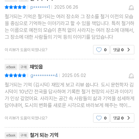
p*******1
2025.06.26
평점10점
|
|
철거되는 기억은 철거되는 여러 장소와 그 장소를 철거 이전의 모습
을 중심으로 기억하는 이야기라고 할 수 있을 책입니다. 특히 철거하
는 이름으로 예전의 모습이 흔적 없이 사라지는 여러 장소에 대해서,
그 장소에 대한 사람들의 기억 등의 이야기를 담았습니다
이 리뷰가 도움이 되었나요?
0
댓글
0
공감
리뷰제목
재밋음
eBook
구매
g**********4
2025.05.02
평점10점
|
|
철거되는 기억 (김시덕) 재밌게 보고 리뷰 씁니다. 도시 문헌학자 김
시덕이 10년간 전국을 답사하며 기록한 철거 현장의 사진과 이야기
가 인상 깊었어요. 사라지는 공간 속 사람들의 삶과 기억을 섬세하게
담아내어, 도시의 변화를 새로운 시각으로 바라보게 해주는 책이었
어요.
이 리뷰가 도움이 되었나요?
0
댓글
0
공감
리뷰제목
철거 되는 기억
eBook
구매