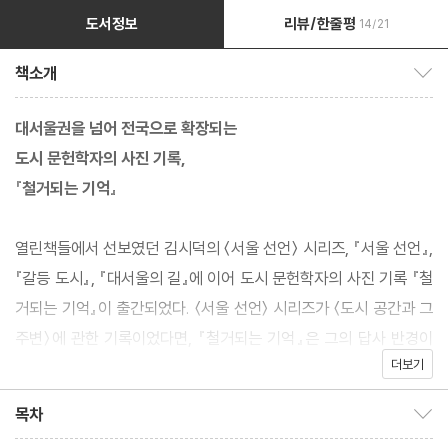
도서정보
리뷰/한줄평
14/21
책소개
책소개 보이기/감추기
대서울권을 넘어 전국으로 확장되는
도시 문헌학자의 사진 기록,
『철거되는 기억』
열린책들에서 선보였던 김시덕의 〈서울 선언〉 시리즈, 『서울 선언』,
『갈등 도시』, 『대서울의 길』에 이어 도시 문헌학자의 사진 기록 『철
거되는 기억』이 출간되었다. 〈서울 선언〉 시리즈가 〈도시 공간과 그
주변〉에 관한 기록이었다면, 『철거되는 기억』은 그의 답사 반경이
더보기
대서울권을 넘어 〈전국으로 확장되는〉 상징적 의미를 갖는다. 『철거
되는 기억』은 그동안 축적해 온 저자의 사진 데이터 중에서 175장
목차
목차 보이기/감추기
을 선별해 수록했고 〈김포 통진〉, 〈인천 중구〉, 〈전북 김제〉, 〈제주 서