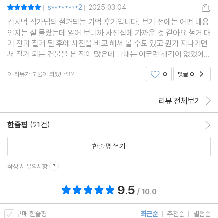
s********2
2025.03.04
평점10점
|
|
김시덕 작가님의 철거되는 기억 후기입니다. 보기 전에는 어떤 내용
인지는 잘 몰랐는데 읽어 보니까 사진집에 가까운 것 같아요 철거 대
기 전과 철거 된 후에 사진을 비교 해서 볼 수도 있고 뭔가 지나가면
서 철거 되는 건물을 본 적이 많은데 그때는 아무런 생각이 없었어요
근데 이 책을 보고 나니까 조금 다른 시각으로 보여지는 느낌입니다.
이 리뷰가 도움이 되었나요?
0
댓글
0
공감
리뷰 전체보기
한줄평
(21건)
한줄평 이동
한줄평 쓰기
작성 시 유의사항
9.5
총 평점 9.5점
/ 10.0
구매 한줄평
최근순
추천순
별점순