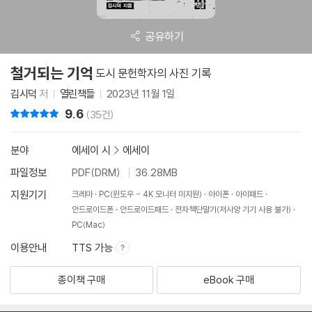
공유하기
철거되는 기억
도시 문헌학자의 사진 기록
김시덕
저
열린책들
2023년 11월 1일
9.6
리뷰 총점
(35건)
분야
에세이 시
>
에세이
파일정보
PDF(DRM)
36.28MB
지원기기
크레마
PC(윈도우 - 4K 모니터 미지원)
아이폰
아이패드
안드로이드폰
안드로이드패드
전자책단말기(저사양 기기 사용 불가)
PC(Mac)
이용안내
TTS 가능
종이책 구매
eBook 구매