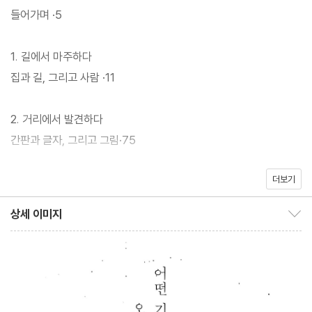
귀포〉, 〈부산 기장〉, 〈강원 삼척〉 등 전국에서 포착한 10년의 기록을
들어가며 ·5
담았다. 답사의 흐름에 따라 총 4장으로 분류되었고, 현장 사진과
그 기록을 중심으로 구성했다. 아울러 답사 장소와 날짜가 담긴 〈답
1. 길에서 마주하다
사의 기록〉을 따로 마련해 수록했다. 매일 전국의 〈현장〉을 기록하는
집과 길, 그리고 사람 ·11
도시 문헌학자이자 답사가인 김시덕은 『철거되는 기억』을 통해 답
사의 현장으로 우리를 안내한다.
2. 거리에서 발견하다
간판과 글자, 그리고 그림·75
더보기
3. 역사의 흐름을 기록하다
포구, 그리고 광산촌·127
상세 이미지
상세 이미지 보이기/감추기
4. 철거되는 기억
사라진, 사라질 개발의 풍경·195
답사의 기록 ·257