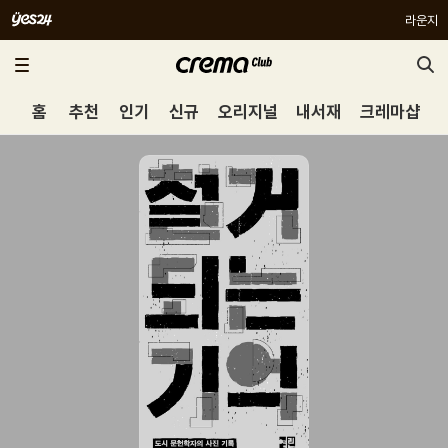
라운지
홈
추천
인기
신규
오리지널
내서재
크레마샵