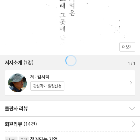
더보기
저자소개
(1명)
1
/
1
저 :
김시덕
이동
관심작가 알림신청
출판사 리뷰
출판사 리뷰 보이기/감추기
회원리뷰
(14건)
회원리뷰 이동
철거되는 기억
eBook
구매