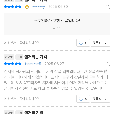
YES마니아 : 골드
m******y
2025.06.30
평점10점
|
|
스포일러가 포함된 글입니다!
글보기
이 리뷰가 도움이 되었나요?
0
댓글
0
공감
리뷰제목
철거되는 기억
eBook
구매
f*******5
2025.06.27
평점10점
|
|
김시덕 작가님의 철거되는 기억 작품 리뷰입니다관련 상품권을 받
게 되어 대여하게 되었습니다 표지의 문구가 강렬해서 구매하게 되
었는데 도시 문헌학자인 저자의 시선에서 철거 현장을 바탕으로 쓴
글이어서 신선하기도 하고 흥미롭게 읽을 수 있었던 것 같습니다
이 리뷰가 도움이 되었나요?
0
댓글
0
공감
리뷰제목
철거와 기억
eBook
구매