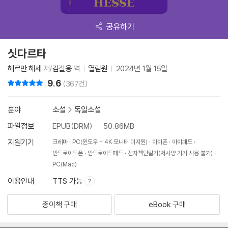
공유하기
싯다르타
헤르만 헤세
저/
김길웅
역
열림원
2024년 1월 15일
9.6
리뷰 총점
(367건)
분야
소설
>
독일소설
파일정보
EPUB(DRM)
50.86MB
지원기기
크레마
PC(윈도우 - 4K 모니터 미지원)
아이폰
아이패드
안드로이드폰
안드로이드패드
전자책단말기(저사양 기기 사용 불가)
PC(Mac)
이용안내
TTS 가능
종이책 구매
eBook 구매