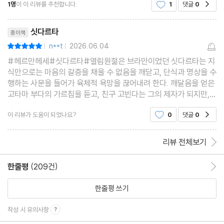
1명
이 이 리뷰를 추천합니다.
1
댓글
0
공감
철학, 종교, 정의 같은 이념들에 대해 끊임없이 탐구
하고 있어 작품 자체가 쉽지 않지만 철학적인 깊이가
리뷰제목
깊어서 성장소
싯다르타
종이책
n**t
2026.06.04
평점10점
|
|
#헤르만헤세#싯다르타#열림원젊은 브라만이었던 싯다르타는 지
식만으로는 마음의 갈증을 채울 수 없음을 깨닫고, 단식과 명상을 수
행하는 사문을 들어가 육체적 욕망을 끊어내려 한다. 깨달음을 얻은
고타마 부다의 가르침을 듣고, 친구 고빈다는 그의 제자가 되지만,
싯다르타는 깨달음의 말과 지식은 배울 수 있지만, 이런 깨달음의 경
이 리뷰가 도움이 되었나요?
0
댓글
0
공감
험을 타인에게 전할 수 없다며 홀로 길을 떠난다.
리뷰 전체보기
한줄평
(209건)
한줄평 이동
한줄평 쓰기
작성 시 유의사항