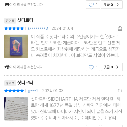
1명
이 이 리뷰를 추천합니다.
1
댓글
0
공감
는지 궁금했다. 그리고 점점더 많이
리뷰제목
싯다르타
종이책
s********3
2024.01.04
평점10점
|
|
이 작품 ＜싯다르타＞의 주인공이기도 한 '싯다르
타'는 인도 브라만 계급이다. 브라만은 인도 신분 제
도 카스트에서 최상위에 해당하는 계급으로 성직자
나 승려들이 차지한다. 이 브라만도 서열이 있는데
최고는 성직자와 승려이고 낮은 서열에 학자로 활동
1명
이 이 리뷰를 추천합니다.
1
댓글
0
공감
하기도 한단다. 싯다르타는 브라만의 아들로 많은 사
람들의 동경과 존경을 받는 위치에 있고 모든 것이
리뷰제목
뛰어났던 싯다르타는 주변
싯다르타
종이책
g***2
2024.01.03
평점10점
|
|
싯다르타 SIDDHARTHA 헤르만 헤세 열림원 헤
르만 헤세 1877년 독일 남부 신학자 집안에서 태어
났다 신학교에 다니다가 시인이 되어 글을 쓰기 시작
했다 ＜수레바퀴 아래서＞, ＜데미안＞, ＜유리알
유희＞ 등의 작품으로 잘 알려져있다 그의 작품들은