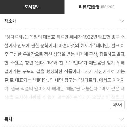
도서정보
리뷰/한줄평
158/209
책소개
책소개 보이기/감추기
『싯다르타』는 독일의 대문호 헤르만 헤세가 1922년 발표한 종교 소
설이자 인도에 관한 문학이다. 마흔다섯의 헤세가 『데미안』 발표 이
후 극심한 우울감으로 정신 상담을 받는 시기에 구상, 집필하고 발표
한 소설로, 청년 ‘싯다르타’와 친구 ‘고빈다’가 깨달음을 얻기 위해
걸어가는 구도의 길을 형상화한 작품이다. ‘자기 자신에게로 가는
길’로 대표되는 『데미안』의 내면 탐구는 『싯다르타』에서도 이어지
며, 결국 작품의 말미에서 헤세는 ‘해답’을 내놓는다. ‘바보 같은 세
상’을 도저히 사랑할 수 없어 괴로워하는 우리가 오늘날 이 책을 다
더보기
시 들어야 하는 이유다.
목차
목차 보이기/감추기