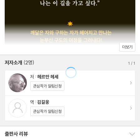
옴
고빈다
옮긴이의 말
헤르만 헤세 연보
더보기
저자소개
(2명)
1
/
1
저 :
헤르만 헤세
이동
관심작가 알림신청
역 :
김길웅
이동
관심작가 알림신청
출판사 리뷰
출판사 리뷰 보이기/감추기