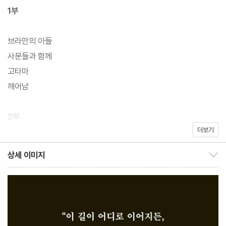
1부
브라만의 아들
사문들과 함께
고타마
깨어남
2부
더보기
카말라
상세 이미지
상세 이미지 보이기/감추기
어린아이와 같은 사람들 곁에서
윤회
강가에서
사공
아들