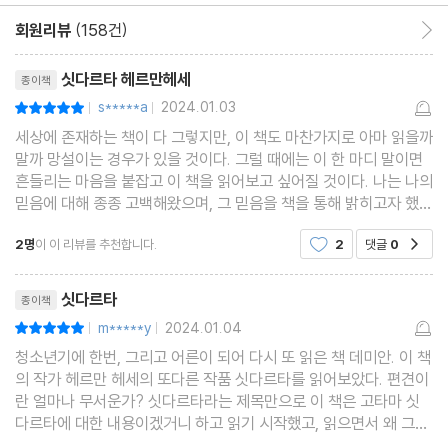
회원리뷰
(158건)
회원리뷰 이동
리뷰제목
싯다르타 헤르만헤세
종이책
s*****a
2024.01.03
평점10점
|
|
세상에 존재하는 책이 다 그렇지만, 이 책도 마찬가지로 아마 읽을까
말까 망설이는 경우가 있을 것이다. 그럴 때에는 이 한 마디 말이면
흔들리는 마음을 붙잡고 이 책을 읽어보고 싶어질 것이다. 나는 나의
믿음에 대해 종종 고백해왔으며, 그 믿음을 책을 통해 밝히고자 했
다. 그 책이 바로 『싯다르타』이다. -헤르만 헤세 이 책은 열림원 세
2명
이 이 리뷰를 추천합니다.
2
댓글
0
공감
계 문학 중 한
리뷰제목
싯다르타
종이책
m*****y
2024.01.04
평점10점
|
|
청소년기에 한번, 그리고 어른이 되어 다시 또 읽은 책 데미안. 이 책
의 작가 헤르만 헤세의 또다른 작품 싯다르타를 읽어보았다. 편견이
란 얼마나 무서운가? 싯다르타라는 제목만으로 이 책은 고타마 싯
다르타에 대한 내용이겠거니 하고 읽기 시작했고, 읽으면서 왜 그가
왕자가 아니라 '왕자처럼'이라고 표현된 브라만 학자의 아들로 나오