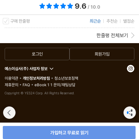
9.6
총 평점 9.6점
/ 10.0
구매 한줄평
최근순
추천순
별점순
한줄평 전체보기
로그인
회원가입
예스이십사(주) 사업자 정보
이용약관
개인정보처리방침
청소년보호정책
제휴문의
FAQ
eBook 1:1 문의/채팅상담
Copyright © YES24 Corp. All Rights Reserved.
가입하고 무료로 읽기