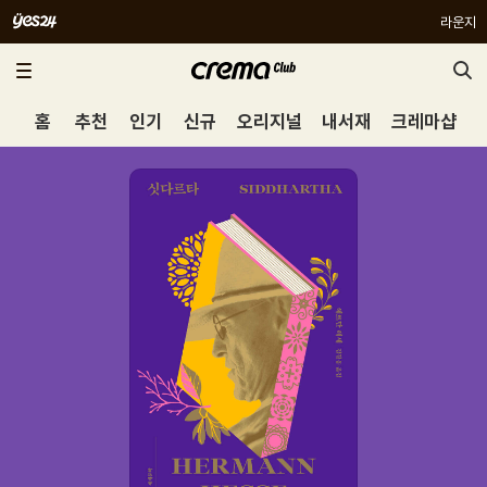
라운지
홈
추천
인기
신규
오리지널
내서재
크레마샵