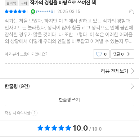
불안한 마음이나 생각
작가의 경험을 바탕으로 쓰여진 책
종이책
구매
YES마니아 : 로얄
r******6
2025.03.15
평점10점
|
|
작가는 처음 보았다. 하지만 이 책에서 말하고 있는 작가의 경험과
인사이트는 놀라웠다. 생각이 많아 힘들고 그 생각으로 인해 불안에
잠식될 경우가 많을 것이다. 나 또한 그렇다. 이 책은 이러한 어려움
의 상황에서 어떻게 우리의 멘탈을 바로잡고 이겨낼 수 있는지 무의
식을 다루는 방법부터 자기암시까지 다양한 해결법을 제안하고 있
이 리뷰가 도움이 되었나요?
0
댓글
0
공감
다.나는 그중에 가장 인상적이었던 것은 매일 아
리뷰 전체보기
한줄평
(9건)
한줄평 이동
한줄평 쓰기
작성 시 유의사항
10.0
총 평점 10.0점
/ 10.0