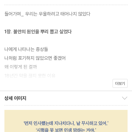
는 부정적 감정이다. 어떤 상황에서 매우 빠르게 자동으로 떠오르는
생각을 ‘자동적 사고’라고 한다. 자동적 사고가 정상적으로 기능하면
들어가며_ 우리는 우울하려고 태어나지 않았다
우리 삶에 유용하지만, 왜곡된 자동적 사고는 위험하다. ‘인사했는데
그냥 지나치다니 날 무시하고 있어’, ‘표정이 안 좋은 걸 보니 나한테
1장. 불안의 원인을 뿌리 뽑고 싶었다
화가 나 있어’, ‘나와의 대화를 지루해하고 있어’, ‘난 이거 원래 못하
는데’, ‘시험을 못 보면 인생 망하는 거야’, ‘역시 난 멍청해’, ‘난 원래
나에게 나타나는 증상들
되는 일이 없어’…. 왜곡된 자동적 사고는 가짜 생각이다. 모두 내 생
나처럼 포기하지 않았으면 좋겠어
각이 만들어낸 오류일 뿐이다. 그리고 우리를 우울하고, 불안하고,
왜 이렇게 된 걸까
분노하게 만드는 주된 원인은 대부분 가짜 생각이다. 불안한 감정을
18년간 약을 끊지 못한 이유
바꾸기 위해선 무의식 속 생각을 자신의 의지로 다룰 줄 알아야 하
더보기
며, 연습이 필요하다. 그리고 연습하면 누구나 할 수 있다.
2장. 1단계, 무의식 세팅하기
상세 이미지
상세 이미지 보이기/감추기
책 『가짜 생각이 불안이 되지 않게』의 저자 유덕권은 한때 배우를 꿈
꼭 알아야 할 무의식의 특징들
꿨지만 사회 불안증 때문에 꿈을 포기해야 했다. 사회 불안증은 사람
우리는 프로그래밍 되어 있다
만나기, 발표, 주목받는 상황과 같은 사회적 수행 상황에서 심한 두
놀라운 자기암시 효과