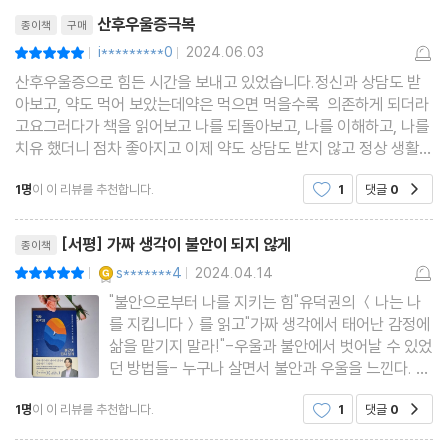
리뷰제목
로 총망라한 실전서로서 구체적인 도움이 될 것이다. 더불어 불안과
착하거나 나쁘거나 - 흑백논리 사고 오류
산후우울증극복
종이책
구매
우울로 고생하는 모든 이들에게 내가 왜 이렇게 됐는지, 하늘을 원망
절대 안 돼! - 당위 진술(강박적 부담 오류)
i*********0
2024.06.03
평점10점
|
|
하는 정신적 고통을 누구보다 잘 알고 있는 저자의 공감과 용기를 전
난 바보, 멍청이 - 명명하기 오류
산후우울증으로 힘든 시간을 보내고 있었습니다.정신과 상담도 받
해줄 것이다.
아보고, 약도 먹어 보았는데약은 먹으면 먹을수록 의존하게 되더라
난 장점이 없어 - 장점 무시하기 오류
고요그러다가 책을 읽어보고 나를 되돌아보고, 나를 이해하고, 나를
모르겠고, 불안하지 않은 게 가장 중요해 - 정신적 여과 오류
치유 했더니 점차 좋아지고 이제 약도 상담도 받지 않고 정상 생활이
가능합니다!산후에는 정말 많이 힘든데주변에 실질적으로 도움이
지나치게 일반화시켰어 - 지나친 일반화 오류
1명
이 이 리뷰를 추천합니다.
1
댓글
0
공감
되는 사람이 없어요불안을 증폭 시키는 사람들만
버림받은 내면 아이 - 왜곡된 핵심 신념 바꾸기
리뷰제목
[서평] 가짜 생각이 불안이 되지 않게
종이책
4장. 3단계, 불안을 잠재우는 실전 방법
YES마니아 : 골드
s*******4
2024.04.14
평점10점
|
|
"불안으로부터 나를 지키는 힘"유덕권의 ＜나는 나
본모습을 보여주는 용토끼 훈련
를 지킵니다＞를 읽고"가짜 생각에서 태어난 감정에
삶을 맡기지 말라!"-우울과 불안에서 벗어날 수 있었
긴장한 몸 힘 빼기
던 방법들- 누구나 살면서 불안과 우울을 느낀다. 하
호흡 의식하기
지만 우리가 겪고 있는 불안과 우울 증상이 불안증이
1명
이 이 리뷰를 추천합니다.
1
댓글
0
해야 할 일에 집중하기
공감
나 우울증으로 연결되지 않는 이유는 그 증상들은 일
시적이며 얼마든지 조절 가능하기 때문이다. 한 때
자세가 감정을 바꾼다