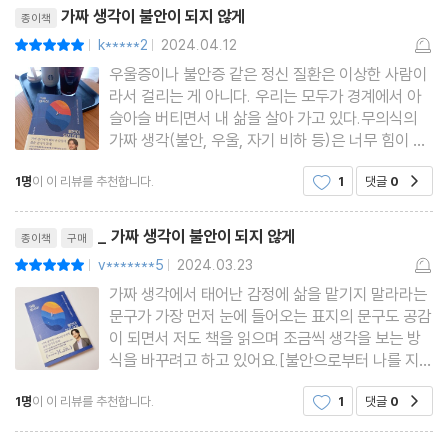
리뷰제목
나는 시험 불안증에
가짜 생각이 불안이 되지 않게
종이책
적어야 알아차릴 수 있다
k*****2
2024.04.12
평점10점
|
|
우울증이나 불안증 같은 정신 질환은 이상한 사람이
5장. 4단계, 마음 챙기기
라서 걸리는 게 아니다. 우리는 모두가 경계에서 아
슬아슬 버티면서 내 삶을 살아 가고 있다.무의식의
가짜 생각(불안, 우울, 자기 비하 등)은 너무 힘이 강
바꿀 필요 없는 마음챙김 명상
해서 마치 자기가 진짜처럼 주인 행세를 한다.'가짜
문제해결의 시작은 알아차림
1명
이 이 리뷰를 추천합니다.
1
댓글
0
공감
생각이 불안이 되지 않게' 는이런 가짜 생각으로부터
수용의 힘은 판단하지 않기
나를 지키는 방법이 나와 있는데 실제로 사회 불안증
리뷰제목
을 겪으면서 18년
불덩이를 내려놓기
_ 가짜 생각이 불안이 되지 않게
종이책
구매
행복을 위해 원하는 것에 집중하기
v*******5
2024.03.23
평점10점
|
|
모든 게 개성이다
가짜 생각에서 태어난 감정에 삶을 맡기지 말라라는
문구가 가장 먼저 눈에 들어오는 표지의 문구도 공감
이 되면서 저도 책을 읽으며 조금씩 생각을 보는 방
식을 바꾸려고 하고 있어요.[불안으로부터 나를 지키
는 자기초월의 힘]하나하나 와닿는 글이 많았어요.1
1명
이 이 리뷰를 추천합니다.
1
댓글
0
공감
8년간 먹던 불안과 우울약을 끊은 저자의 노하우가
담긴 책이라 더 믿음이 가는 책이었고, 저도 평소에
리뷰제목