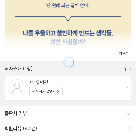
려움을 느끼는 정신 질환이다. 사람을 두려워하다 보니 사회에서 고
끌어당김의 법칙, 핵심은 feel good
립되고 우울증이 자연스레 따라다닌다. 대인공포증, 대인기피증, 무
제자리 방황을 피하는 법
대공포증, 발표공포증 모두 이 범주에 속한다. 저자는 22년간 사회
자동으로 떠오르는 생각들
불안증으로 고통받았던 환자가 ‘부정적인 가짜 생각을 바꾸는 연
습’을 통해 기나긴 불안의 터널에서 벗어날 수 있었던 방법을 생생하
3장. 2단계, 불안과 우울을 없애는 생각 바꾸기
게 제시한다. 인지 왜곡이 심할 때 사회 불안증과 우울증이 생긴다.
더보기
저자는 숨기고 싶었던 솔직한 생각과 경험을 고백하면서, 불안을 유
1. 부정적인 미래 예측 바꾸기
발하는 생각의 오류들을 바로잡는 인지행동치료의 핵심을 설명한
저자소개
(1명)
생각을 바꾸면 감정이 바뀐다 - 인지행동치료
1
/
1
다. ‘독심술 오류’와 ‘재앙화 사고 오류’ 등 총 11가지 대표적인 가짜
난 원래 안 되나 봐 - 부정응적 사고
저 :
유덕권
생각을 소개하고, 합리적 생각으로 전환하게 하는 관찰법과 질문법
너의 속마음 다 알아 - 독심술 오류
이동
관심작가 알림신청
을 유형별로 맞춤하여 제시한다.
너무 끔찍해! - 재앙화 사고 오류
나는 미래를 알 수 있어 - 점쟁이 예언 오류
이 책은 걱정이 많은 분들, 사회 불안, 불안장애, 우울증, 대인공포,
출판사 리뷰
출판사 리뷰 보이기/감추기
느낌이 오잖아, 확실해 - 감정적 추론 오류
무대 공포, 사회공포증, 공황장애와 같이 정서적으로 고통받고 있는
회원리뷰
(44건)
회원리뷰 이동
분들과 그러한 가족을 둔 분들에게 불안을 극복한 노하우를 단계별
2. 부정적인 신념 바꾸기