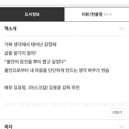
도서정보
리뷰/한줄평
44/9
책소개
책소개 보이기/감추기
가짜 생각에서 태어난 감정에
삶을 맡기지 말라!
“불안의 원인을 뿌리 뽑고 싶었다”
불안으로부터 내 마음을 단단하게 만드는 생각 바꾸기 연습
배우 김유정, 〈마스크걸〉 김용훈 감독 추천
생각은 감정을 유발한다. 부정적인 생각이 많을수록 자동으로 기분
더보기
나쁜 감정이 올라온다. 오늘날 많은 사람들이 겪는 정신건강 문제 중
하나인 ‘불안’ 역시 머릿속에서 자동으로 떠오르는 생각에서 발생하
목차
목차 보이기/감추기