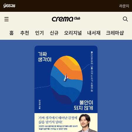
라운지
홈
추천
인기
신규
오리지널
내서재
크레마샵