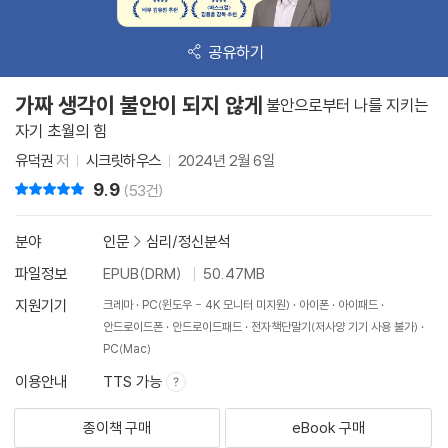
공유하기
가짜 생각이 불안이 되지 않게
불안으로부터 나를 지키는
자기 초월의 힘
유덕권
저
시크릿하우스
2024년 2월 6일
9.9
리뷰 총점
(53건)
분야
인문
>
심리/정신분석
파일정보
EPUB(DRM)
50.47MB
지원기기
크레마
PC(윈도우 - 4K 모니터 미지원)
아이폰
아이패드
안드로이드폰
안드로이드패드
전자책단말기(저사양 기기 사용 불가)
PC(Mac)
이용안내
TTS 가능
종이책 구매
eBook 구매