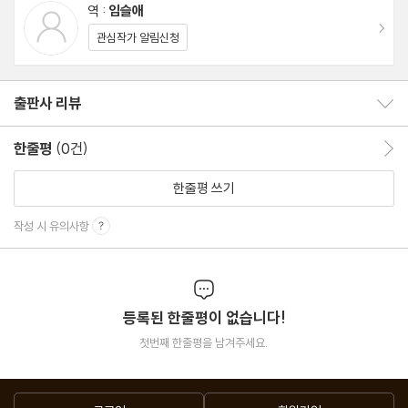
기도 했다. 끊임없이 스스로 질문을 던지면서 매일 새로이 진화하며
역 :
임슬애
이동
세상에 강렬한 메시지를 던지다. 특히 스틴의 와인은 메시지를 와인
관심작가 알림신청
라벨에 늘 담고 있는 철학적이고 시적인 와인으로 자리 잡았다.
출판사 리뷰
출판사 리뷰 보이기/감추기
한줄평
(0건)
한줄평 이동
한줄평 쓰기
작성 시 유의사항
등록된 한줄평이 없습니다!
첫번째 한줄평을 남겨주세요.