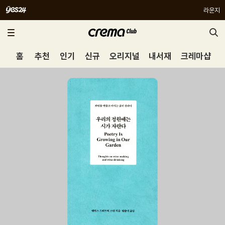
라운지
홈
추천
인기
신규
오리지널
내서재
크레마샵