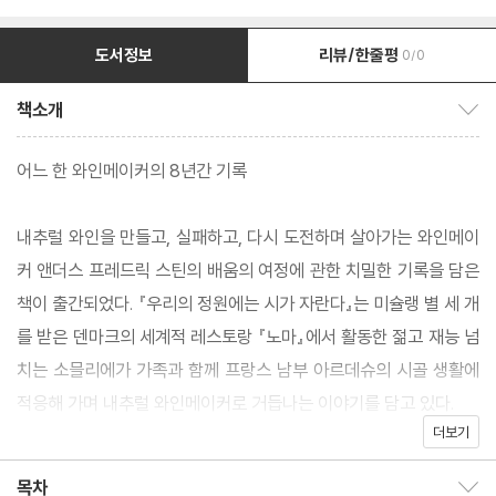
도서정보
리뷰/한줄평
0/0
책소개
책소개 보이기/감추기
어느 한 와인메이커의 8년간 기록
내추럴 와인을 만들고, 실패하고, 다시 도전하며 살아가는 와인메이
커 앤더스 프레드릭 스틴의 배움의 여정에 관한 치밀한 기록을 담은
책이 출간되었다. 『우리의 정원에는 시가 자란다』는 미슐랭 별 세 개
를 받은 덴마크의 세계적 레스토랑 『노마』에서 활동한 젊고 재능 넘
치는 소믈리에가 가족과 함께 프랑스 남부 아르데슈의 시골 생활에
적응해 가며 내추럴 와인메이커로 거듭나는 이야기를 담고 있다.
더보기
코펜하겐의 여러 중요한 식당에서 소믈리에와 셰프로 일하던 앤더
목차
목차 보이기/감추기