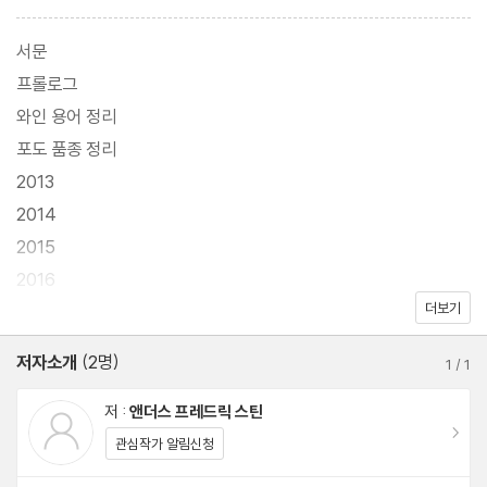
스 프레드릭 스틴은 미각이 훌륭하고 와인에 관해 날카로우며 지적
인 이해로 널리 알려졌다. 그가 가장 많이 들었던 말은 바로 『와인
서문
양조에 관해서라면 웬만한 업자보다 빠삭한 친구니까』였다. 이미 와
프롤로그
인 양조에 관한 기본적 이해가 형성된 이 『빠삭한 친구』는 와인의 생
와인 용어 정리
명력에 집중하여 자신만의 내추럴 와인을 만들기로 결심한다. 즉 과
포도 품종 정리
즙에 첨가제를 넣거나 특정 요소를 제거하지 않고 와인을 만들어 내
2013
는 방법을 탐구한다. 내추럴 와인은 포도 품종을 고르고 포도를 잘
2014
길러 내는 것부터 시작하는 그야말로 사람 손을 일일이 모두 거쳐야
2015
하는 고된 작업물이다. 유기농 혹은 바이오다이내믹 농법으로 포도
2016
를 재배하고, 양조 과정에서 그 어떤 것을 첨가하지도 제거하지도 않
더보기
2017
고, 오로지 자연의 순리에 따르는 작업인 셈이다.
2018
저자소개
(2명)
1
/
1
2019
앤더스 프레드릭 스틴의 와인은 이 작업에서 좀 더 자유롭다. 스틴은
2020
저 :
앤더스 프레드릭 스틴
고유함과 변조를 모두 시도한다. 산화 풍미를 실험하거나 극도의 숙
이동
에필로그
관심작가 알림신청
성을 감행함으로써 와인에 영혼과도 같은 스타일과 이상을 투영하