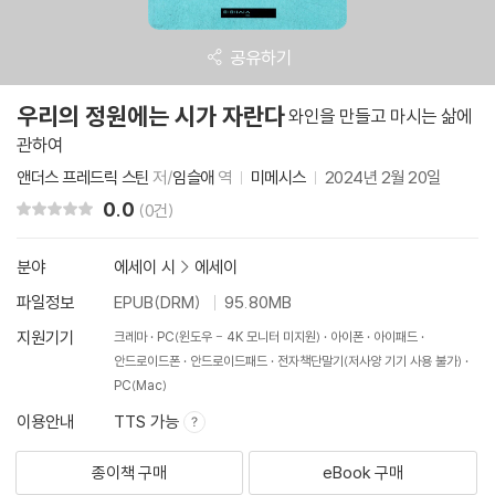
공유하기
우리의 정원에는 시가 자란다
와인을 만들고 마시는 삶에
관하여
앤더스 프레드릭 스틴
저/
임슬애
역
미메시스
2024년 2월 20일
0.0
리뷰 총점
(0건)
분야
에세이 시
>
에세이
파일정보
EPUB(DRM)
95.80MB
지원기기
크레마
PC(윈도우 - 4K 모니터 미지원)
아이폰
아이패드
안드로이드폰
안드로이드패드
전자책단말기(저사양 기기 사용 불가)
PC(Mac)
이용안내
TTS 가능
종이책 구매
eBook 구매