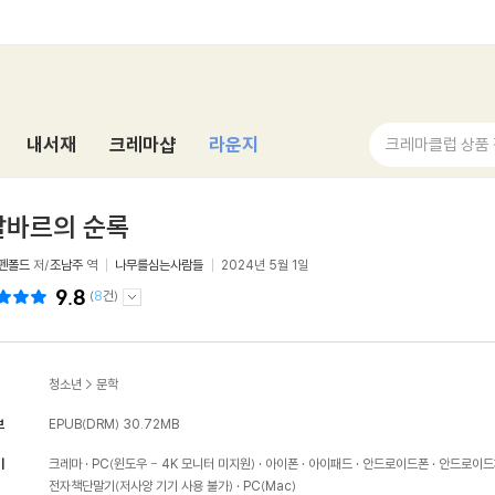
내서재
크레마샵
라운지
크레마클럽 상품
발바르의 순록
 펜폴드
저/
조남주
역
나무를심는사람들
2024년 5월 1일
9.8
(
8
건)
청소년
>
문학
보
EPUB(DRM)
30.72MB
기
크레마
PC(윈도우 - 4K 모니터 미지원)
아이폰
아이패드
안드로이드폰
안드로이드
전자책단말기(저사양 기기 사용 불가)
PC(Mac)