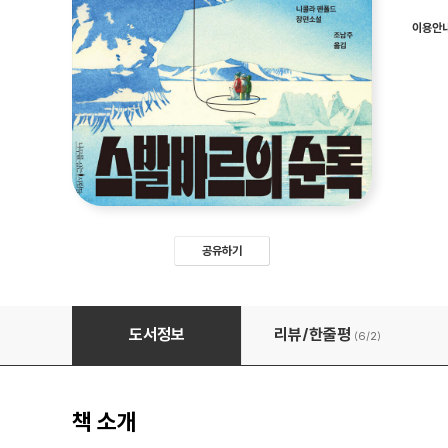
이용안
공유하기
스발바르의 순록
도서정보
리뷰/한줄평
(6/
2
)
책 소개