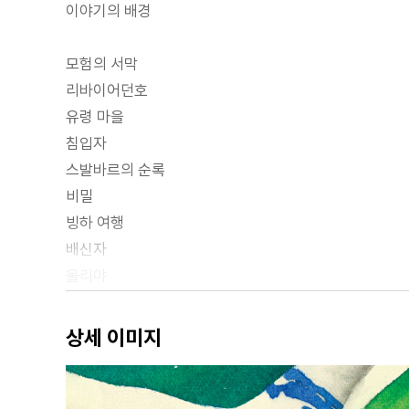
이야기의 배경
모험의 서막
리바이어던호
유령 마을
침입자
스발바르의 순록
비밀
빙하 여행
배신자
울리야
마지막 항해
상세 이미지
작가의 말