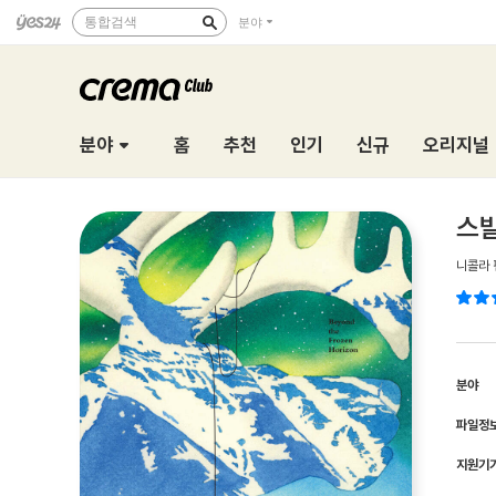
통합검색
분야
분야
홈
추천
인기
신규
오리지널
스
니콜라
분야
파일정
지원기