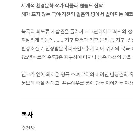
세계적 환경문학 작가 니콜라 펜폴드 신작
해가 뜨지 않는 극야 직전의 얼음의 땅에서 벌어지는 에
북극의 희토류 개발권을 둘러싸고 그린라이트 회사와 정착
휘말리게 되는데……. 지구 환경과 기후 문제 등 지구 
환경소설로 인정받은 《리와일드》에 이어 위기의 북극 
《스발바르의 순록》은 지구상에 마지막 남은 야생의 땅을
친구가 없어 외로운 영국 소녀 로리와 버려진 탄광촌의 유
눈보라 속을 헤매고, 푸른여우를 품에 안는 이야기는 야
목차
추천사