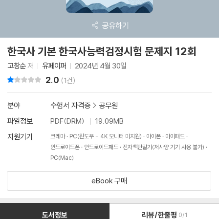
공유하기
한국사 기본 한국사능력검정시험 문제지 12회
고창순
저
유페이퍼
2024년 4월 30일
2.0
리뷰 총점
(1건)
분야
수험서 자격증
>
공무원
파일정보
PDF(DRM)
19.09MB
지원기기
크레마
PC(윈도우 - 4K 모니터 미지원)
아이폰
아이패드
안드로이드폰
안드로이드패드
전자책단말기(저사양 기기 사용 불가)
PC(Mac)
eBook 구매
도서정보
리뷰/한줄평
0/1