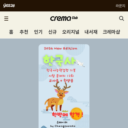
라운지
홈
추천
인기
신규
오리지널
내서재
크레마샵