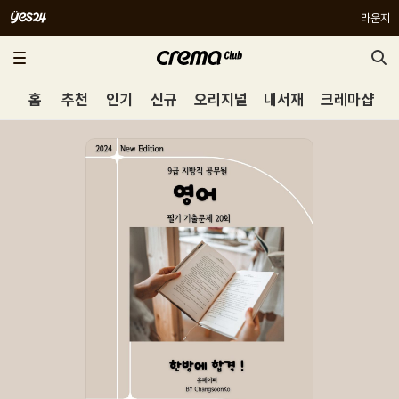
라운지
홈
추천
인기
신규
오리지널
내서재
크레마샵