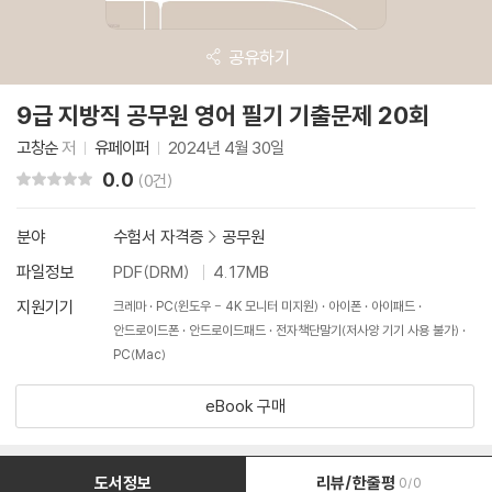
공유하기
9급 지방직 공무원 영어 필기 기출문제 20회
고창순
저
유페이퍼
2024년 4월 30일
0.0
리뷰 총점
(0건)
분야
수험서 자격증
>
공무원
파일정보
PDF(DRM)
4.17MB
지원기기
크레마
PC(윈도우 - 4K 모니터 미지원)
아이폰
아이패드
안드로이드폰
안드로이드패드
전자책단말기(저사양 기기 사용 불가)
PC(Mac)
eBook 구매
도서정보
리뷰/한줄평
0/0