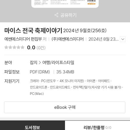
공유하기
마이스 전국 축제이야기
2024년 9월호(256호)
에쎈에스미디어 편집부
저
(주)에쎈에스미디어
2024년 8월 23일
저자/출판사 더보기/감추기
0.0
리뷰 총점
(0건)
분야
잡지
>
여행/라이프스타일
파일정보
PDF(DRM)
35.34MB
지원기기
크레마
PC(윈도우 - 4K 모니터 미지원)
아이폰
아이패드
안드로이드폰
안드로이드패드
전자책단말기(저사양 기기 사용 불가)
PC(Mac)
eBook 구매
도서정보
리뷰/한줄평
0/0