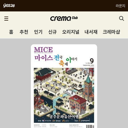
라운지
홈
추천
인기
신규
오리지널
내서재
크레마샵