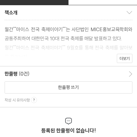
책소개
책소개 보이기/감추기
월간""마이스 전국 축제이야기""는 사단법인 MICE홍보교육학회와
공동주최하여 대한민국 10대 전국 축제를 매달 발표하고 있다.
월간""마이스 전국 축제이야기"" 9월호를 통해 전국 축제를 알아보
고 즐겨보자
더보기
한줄평
(0건)
한줄평 이동
한줄평 쓰기
작성 시 유의사항
등록된 한줄평이 없습니다!