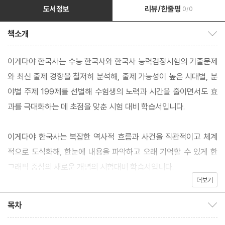
도서정보
리뷰/한줄평
0/0
책소개
책소개 보이기/감추기
이게다야 한국사는 수능 한국사와 한국사 능력검정시험의 기출문제
와 최신 출제 경향을 철저히 분석해, 출제 가능성이 높은 시대별, 분
야별 주제 199제를 선별해 수험생의 노력과 시간을 줄이면서도 효
과를 극대화하는 데 초점을 맞춘 시험 대비 학습서입니다.
이게다야 한국사는 복잡한 역사적 흐름과 사건을 직관적이고 체계
적으로 도식화해, 한눈에 내용을 파악하고 오래 기억할 수 있게 한
그래픽 중심의 새로운 개념의 시험대비 학습서입니다.
더보기
이게다야 한국사는 전근대사부터 근현대사까지 총 172개의 주제를
목차
목차 보이기/감추기
시대별로 구분해 체계적으로 다룹니다. 선사시대부터 현대까지의