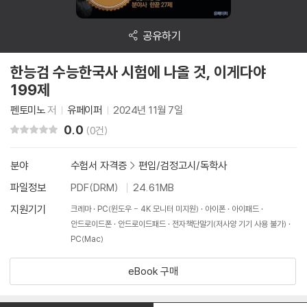
공유하기
한능검 수능한국사 시험에 나올 것, 이게다야
199제
펜토미노
저
유페이퍼
2024년 11월 7일
0.0
리뷰 총점
(0건)
분야
수험서 자격증
>
편입/검정고시/독학사
파일정보
PDF(DRM)
24.61MB
지원기기
크레마
PC(윈도우 - 4K 모니터 미지원)
아이폰
아이패드
안드로이드폰
안드로이드패드
전자책단말기(저사양 기기 사용 불가)
PC(Mac)
eBook 구매