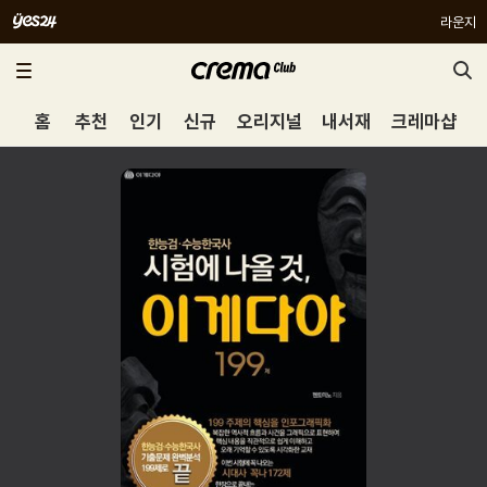
라운지
홈
추천
인기
신규
오리지널
내서재
크레마샵