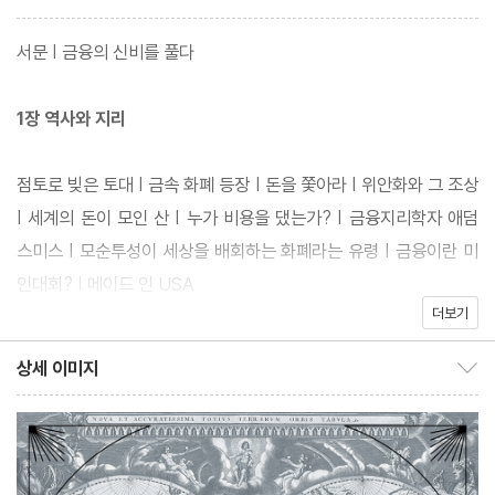
서문 | 금융의 신비를 풀다
1만 2000시간을 투여한 대규모 프로젝트의 결실인 이 책은 수메르
의 점토판에서 시작한 화폐의 시발점부터, 보험업의 탄생, 조세회피
1장 역사와 지리
처의 비밀, 탄소배출권의 진실, 비트코인을 비롯한 암호화폐의 등장
및 변동성, 게임스톱 주가 폭등 사건 등 금융의 역사를 추적하며 세
점토로 빚은 토대 | 금속 화폐 등장 | 돈을 쫓아라 | 위안화와 그 조상
계 경제의 진실을 밝힌다. 금융의 역사와 자본의 본질을 심층적으로
| 세계의 돈이 모인 산 | 누가 비용을 댔는가? | 금융지리학자 애덤
분석하고, 이를 지도와 인포그래픽으로 시각화해 독자에게 거시 경
스미스 | 모순투성이 세상을 배회하는 화폐라는 유령 | 금융이란 미
제의 흐름을 읽는 새로운 통찰을 제공한다.
인대회? | 메이드 인 USA
더보기
2장 자산과 시장
상세 이미지
상세 이미지 보이기/감추기
한눈에 읽는 시장 | 변하지 않는 통화 | 리스크도 꿰내면 보배 | 붐 타
운 | 인프라 모노폴리 | 소수의 전유물 | 선수팔이의 경제학 | 이주하
는 돈 | 한결같은 패턴 | 월가에 한 방을