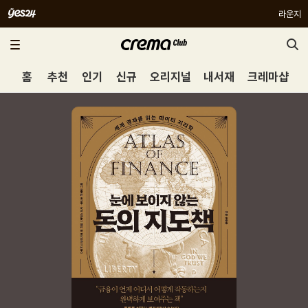
라운지
홈
추천
인기
신규
오리지널
내서재
크레마샵