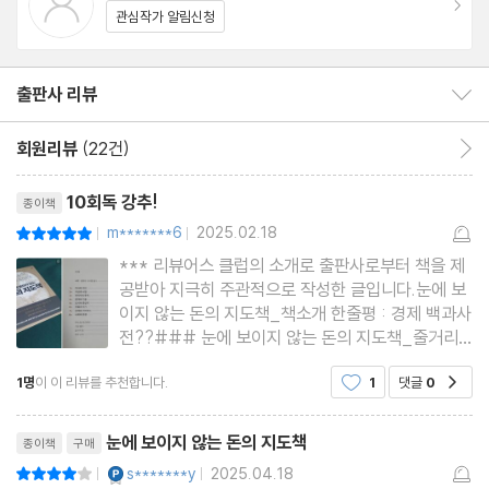
관심작가 알림신청
5장 도시와 중심지
베네치아에서 런던까지 | 세계 경제의 패권 | 세계의 돈이 모이는 곳
출판사 리뷰
출판사 리뷰 보이기/감추기
| 승천하는 중국몽? | 급증하는 합병 | 눈에 보이지 않는 천국 | 모든
회원리뷰
(22건)
회원리뷰 이동
길은 벵갈루루로 통한다 | 율법이 장식한 자본 모자이크 | 런던의 인
리뷰제목
력 | 핀테크가 그려낼 새로운 세상
10회독 강추!
종이책
m*******6
2025.02.18
평점10점
|
|
6장 버블과 위기
*** 리뷰어스 클럽의 소개로 출판사로부터 책을 제
공받아 지극히 주관적으로 작성한 글입니다.눈에 보
이지 않는 돈의 지도책_책소개 한줄평 : 경제 백과사
끝나지 않는 금융 위기 | 불안정성에 관한 이론들 | 선물 대지진 | 언
전??### 눈에 보이지 않는 돈의 지도책_줄거리
론이 본 금융위기 | 노던록의 몰락 | 금융 혁신은 미국 경제를 얼마나
[서문, 금융의 신비를 풀다]서문에서 이미 저자는 우
혁신했는가 | 유로존 부채 위기 | 연대보다 중요한 지급 능력 | 악성
1명
이 이 리뷰를 추천합니다.
1
댓글
0
공감
리에게 알려줍니다.이 책은 규모와 범위 면에서 독보
적인 책으로서 돈과 세상을 바라보는 독자들의 시각
대출 | 은행을 터는 방법
리뷰제목
에 커다란 변화를 가져올 수
눈에 보이지 않는 돈의 지도책
종이책
구매
YES마니아 : 플래티넘
s*******y
2025.04.18
평점8점
|
|
7장 규제와 거버넌스