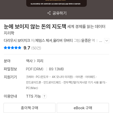
공유하기
눈에 보이지 않는 돈의 지도책
세계 경제를 읽는 데이터
지리학
다리우시 보이치크
저/
제임스 체셔
,
올리버 우버티
그림/
윤종은
역
윌
저자/출판사 더보기/감추기
북(willbook)
2025년 1월 3일
9.7
리뷰 총점
(50건)
분야
역사
>
지리
파일정보
PDF(DRM)
89.13MB
지원기기
크레마
PC(윈도우 - 4K 모니터 미지원)
아이폰
아이패드
안드로이드폰
안드로이드패드
전자책단말기(저사양 기기 사용 불가)
PC(Mac)
이용안내
TTS 가능
종이책 구매
eBook 구매