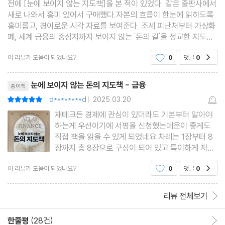
전에 [눈에 보이지 않는 지도책]을 본 적이 있었다. 같은 출판사에서
저자 소개
새로 나와서 흥미 있어서 구매했다.자본의 흐름이 한눈에 읽히도록
흥미롭고, 경이로운 시각 자료를 보여준다. 조세 피난처부터 가상화
폐, 세계 금융의 중심지까지 보이지 않는 '돈의 길'을 정교한 지도로
추적하는 과정이 재미있었다.
이 리뷰가 도움이 되었나요?
0
댓글
0
공감
리뷰제목
눈에 보이지 않는 돈의 지도책 - 금융
종이책
d********d
2025.03.20
평점10점
|
|
재테크든 경제에 관심이 있더라도 기본부터 알아야
하는게 우선이기에 서평을 신청했는데운이 좋게도
직접 책을 읽을 수 있게 되었네요.차례는 1장부터 8
장까지 총 8장으로 구성이 되어 있고 특이하게 저자
소개가 제일 마지막에있네요.1장부터 8장까지 각 장
이 리뷰가 도움이 되었나요?
0
댓글
0
공감
별로 10개의 주제로 나누어져 구성이 되어 있네요.1
장에선 역사와 지리를 주제로 시작을 하는데 돈과 금
융의 역사가 메소포타
리뷰 전체보기
한줄평
(28건)
한줄평 이동