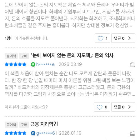
눈에 보이지 않는 돈의 지도책은 제임스 체셔와 올리버 우버티가 빚
어낸 데이터 향연이다. 화폐의 기원부터 비트코인, 게임스톱 사태까
경고 신호 | (글)로컬 거버넌스 | 은행들의 은행 | 돈이 곧 법이니라 |
지, 돈의 흐름을 지도로 풀어낸다. 시각화는 화려하고, 조세회피처나
탄소배출권 같은 주제는 흥미롭다. 하지만 방대한 정보가 정신없고,
역외로 새는 세금 배관 | 세계의 세탁소들 | 국제 금융 서비스계의 대
데이터에 치우쳐 서사가 좀 메말랐다. 돈의 역사를 이해하려는 이들
형 백화점 | 먼 곳에서 내리는 평가 | 최고위층의 변화 | 대중의 힘?
1명
이 이 리뷰를 추천합니다.
1
댓글
0
공감
에겐 유용하지만, 너무 시각적이라 깊이 파고
리뷰제목
8장 사회와 환경
『눈에 보이지 않는 돈의 지도책』: 돈의 역사
종이책
구매
YES마니아 : 로얄
h******e
2026.03.19
평점10점
|
|
부동산 불평등의 지리학 | 소액금융 | 당신은 금융문맹인가? | 무기
이 책을 처음에 받아 펼치는 순간 나도 모르게 감탄과 웃음이 나왔
다. 한 장 한 장 넘길 때마다 마치 어른을 위한 그림책을 보는 느낌이
가 되는 금융 | 미래를 채굴하다 | 넓은 바다의 물 한 방울? | 알리페
랄까? 하드커버의 양장제본은 충분히 고급스러웠고, 돈과 금융의
이의 숲테크 | 불타는 포트폴리오 | 지속 가능한 빅 픽처 | 돈은 결국
역사를 다양한 그림과 사진으로 풀어내는 방식은 이해하기 쉬우면
어디로 향하는가?
서도 깊이가 있었다. 꽤 작은 크기의 활자체로 꽉 채운 서문 덕에 본
이 리뷰가 도움이 되었나요?
0
댓글
0
공감
문은 p.23부터 시작되는데, 그 앞의 차례 목록을
리뷰제목
주석 및 참고문헌
금융 지리학?!
종이책
구매
그림 출처
YES마니아 : 플래티넘
g******6
2026.01.19
평점10점
|
|
감사의 말