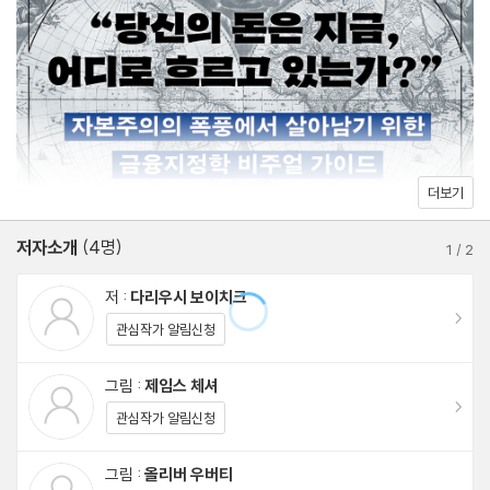
3장 투자자와 투자
가장 안전한 베팅 | 금융 세계에 유일한 공짜 점심이 있다면 | 자국
편향은 ‘합리’적일까 | 차량공유 경쟁 | 노후 (불)안정 | 연금 그라인
더 | 쇼핑몰의 주인은 누구인가? | 거꾸로 뒤집힌 세상 | 국가가 굴리
더보기
는 종잣돈 | 중국이 그리는 세계
저자소개
(4명)
1
/
2
4장 중개와 기술
저 :
다리우시 보이치크
이동
관심작가 알림신청
‘돈비’를 내리는 사람들 | 시장을 장악한 기관들 | 스팩이란 무엇인
가? | 해상 위험 분담 | 핼리의 계산 | 정량화된 소비자 | 빠르게, 더
그림 :
제임스 체셔
이동
빠르게 | 스마트폰으로 열린 새로운 세상 | 중앙은행 디지털화폐가
관심작가 알림신청
가져올 미래 | 전기 먹는 하마, 비트코인
그림 :
올리버 우버티
이동