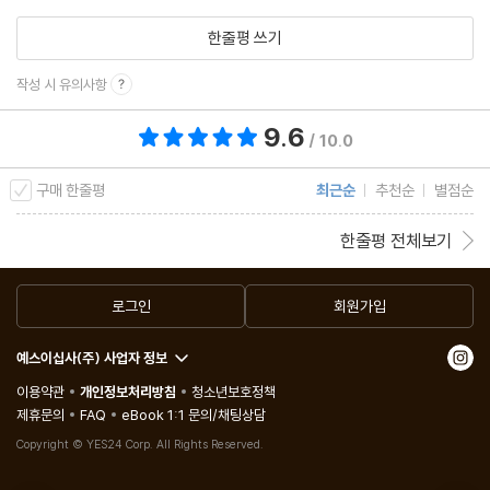
한줄평 쓰기
작성 시 유의사항
9.6
총 평점 9.6점
/ 10.0
구매 한줄평
최근순
추천순
별점순
한줄평 전체보기
로그인
회원가입
예스이십사(주) 사업자 정보
이용약관
개인정보처리방침
청소년보호정책
제휴문의
FAQ
eBook 1:1 문의/채팅상담
Copyright © YES24 Corp. All Rights Reserved.