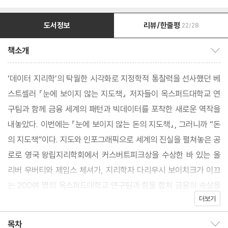
도서정보
리뷰/한줄평
22/28
책소개
책소개 보이기/감추기
‘데이터 지리학’의 탁월한 시각화로 지정학적 통찰력을 선사했던 베
스트셀러 『눈에 보이지 않는 지도책』 저자들이 옥스퍼드대학교 연
구팀과 함께 금융 세계의 패턴과 빅데이터를 포착한 새로운 역작을
내놓았다. 이번에는 『눈에 보이지 않는 돈의 지도책』, 그러니까 “돈
의 지도책”이다. 지도와 인포그래픽으로 세계의 진실을 펼쳐놓은 공
로로 영국 왕립지리학회에서 커스버트피크상을 수상한 바 있는 올
리버 우버티와 제임스 체셔가, 지리학자 다리우시 보이치크가 이끄
는 200여 명의 옥스퍼드대학교 연구팀과 힘을 합쳐 금융의 속살을
더보기
해부한다.
목차
목차 보이기/감추기