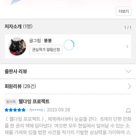
더보기
저자소개
(1명)
1
/
1
글그림 :
봉봉
이동
관심작가 알림신청
출판사 리뷰
출판사 리뷰 보이기/감추기
회원리뷰
(28건)
회원리뷰 이동
리뷰제목
웰다잉 프로젝트
종이책
h****n
2023.09.28
평점10점
|
|
＜웰다잉 프로젝트＞, 제목에서부터 눈길을 끈다. 6개의 단편 만화
를 한 권의 책에 담아냈다. 여섯편 모두 현실에서 일어날 수 있는 소
재를 가져와 있을 법한 사건을 작가의 기발한 상상력을 가미하여 스