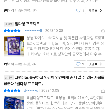
는 수단 그 이상의 구성과 연출을 보여준다. 학부 시절, 시험기간이
끝난 도서관 열람실에서 그래픽 노블을 산더미 같이 쌓아놓고 읽던
1명
이 이 리뷰를 추천합니다.
1
댓글
0
공감
것이 스스로에게 주는 포상이었던 내게는 이 책
리뷰제목
웰다잉 프로젝트
종이책
i*********9
2023.10.08
평점10점
|
|
봉봉 작가의 그래픽노블 첫 작품집 ≪웰다잉 프로젝
트≫. 블랙코미디, 드라마, SF, 판타지 등 다양한 장
르의 단편 만화 6편을 한 권에 실었다. 봉봉 작가는
＜회색방, 소녀＞로 창작만화 공모전에서 다수 수상
한 바 있는, 많은 독자들에게 사랑을 받아온 실력파
1명
이 이 리뷰를 추천합니다.
1
댓글
0
공감
작가다. 이 작품집도 그 명성에 걸맞게, 시공간을 초
월한 상상력과 흥미로운 서사를 보여주고 있다. 동시
리뷰제목
에 소름 돋게
그럼에도 불구하고 인간이 인간에게 손 내밀 수 있는 사회를
종이책
꿈꾼다 『웰다잉 프로젝트』
d******u
2023.10.08
평점10점
|
|
#웰다잉프로젝트, #봉봉, #씨네21북스, #한겨레
출판, #하니포터, #하니포터7기, #환상만화앤솔
로지 '만화'라는 장르는 유구한 역사를 지닌 문화이