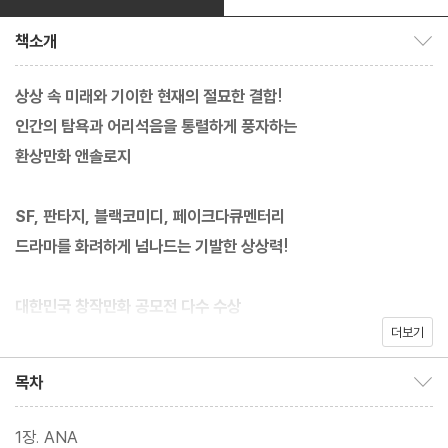
책소개
책소개 보이기/감추기
상상 속 미래와 기이한 현재의 절묘한 결합!
인간의 탐욕과 어리석음을 통렬하게 풍자하는
환상만화 앤솔로지
SF, 판타지, 블랙코미디, 페이크다큐멘터리
드라마를 화려하게 넘나드는 기발한 상상력!
대한민국 창작만화 공모전 다수 수상
더보기
〈회색 방, 소녀〉 봉봉 작가 첫 작품집!
목차
목차 보이기/감추기
대한민국 창작만화 공모전에서 다수 수상하고, 카카오웹툰에서 다
양한 세계관과 작화를 선보여온 봉봉 작가의 첫 작품집 《웰다잉 프
1장. ANA