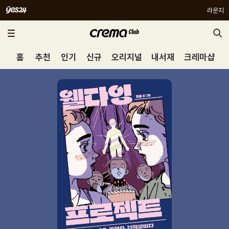
라운지
홈
추천
인기
신규
오리지널
내서재
크레마샵