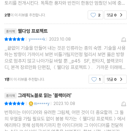
토리를 전개시킨다. 독특한 풍자와 반전이 한동안 멈췄던 뇌에 충격
을 주는 느낌이었다. 여섯 편 모두 신선한 감동을 주었는데 그 중 4
2명
이 이 리뷰를 추천합니다.
2
댓글
0
공감
장 ＜마지막 비행＞이 여운이 많이 남는 작품
리뷰제목
웰다잉 프로젝트
종이책
y******k
2023.10.08
평점10점
|
|
_끝없이 기술을 만들어 내는 것은 인류라는 종의 숙명. 기술을 사용
하는 방향이 가까이서 보면 비틀거릴지언정 멀리서 보면 옳은 방향
으로 멈추지 않고 나아가길 바랄 뿐._p45 SF, 판타지, 블랙코미
디, 본격 장르만화 단편집, ＜웰다잉 프로젝트＞. 가까운 미래에
충분히 일어날 수 있는 일들, 혹은 현실을 풍자하는 환상만화단편들
1명
이 이 리뷰를 추천합니다.
1
댓글
0
공감
로 만났다. 총 6편이고 다루고 있는 내용
리뷰제목
그래픽노블로 읽는 '블랙미러'
종이책
YES마니아 : 골드
m*****y
2023.10.08
평점10점
|
|
번뜩이는 아이디어와 유려한 그림체, 어떤 것이 더 중요할까. 그 둘
의 우열을 가릴 필요도 없이 봉봉 작가는 ＜웰다잉 프로젝트＞에서
예리하다 못해 섬뜩하기까지 한 아이디어와 그 아이디어를 전달하