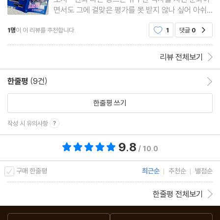
면서도 그에 걸맞은 평가를 못 받지 않나 싶어 아쉬
웠다. 그런데 요즘에 웹툰이 크게 각광받고 있어 좋
1명
이 이 리뷰를 추천합니다.
1
댓글
0
공감
으면서도 오락성과 재미에 치중하면 어쩌나 염려도
된다. 하지만 이번 하니포터 7기 활동 도서로 수령한
＜웰다잉 프로젝트＞ 덕분
리뷰 전체보기
한줄평
(9건)
한줄평 이동
한줄평 쓰기
작성 시 유의사항
9.8
총 평점 9.8점
/ 10.0
구매 한줄평
최근순
추천순
별점순
한줄평 전체보기