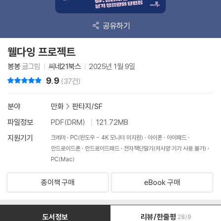
공유하기
웰다잉 프로젝트
봉봉
글그림
씨네21북스
2025년 1월 9일
9.9
리뷰 총점
(37건)
분야
만화
>
판타지/SF
파일정보
PDF(DRM)
121.72MB
지원기기
크레마
PC(윈도우 - 4K 모니터 미지원)
아이폰
아이패드
안드로이드폰
안드로이드패드
전자책단말기(저사양 기기 사용 불가)
PC(Mac)
종이책 구매
eBook 구매
도서정보
리뷰/한줄평
28/9