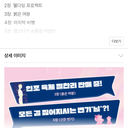
로젝트》가 출간되었다. 봉봉 작가는 스릴러 장르 특유의 섬뜩함과
2장. 웰다잉 프로젝트
‘서술트릭’(소설 내에 글과 구성으로 트릭을 만들고, 동시에 힌트를
3장. 붉은 여왕
주며 독자를 속이는 추리소설의 한 장르)을 절묘하게 사용해 독자들
4장. 마지막 비행
에게 신선한 충격을 안겨주는 작품들로 호평을 받아왔다. 장르물을
5장. 햄스터가 손톱을 먹었다
좋아하는 많은 독자들이 ‘띵작’으로 꼽은 미스터리 웹툰 〈회색 방, 소
6장. 신은 변기
더보기
녀〉, 가상현실이 일상화되고 인공지능이 발달한 근미래에 펼쳐지는
‘게임빙의물’이자 SF 웹툰인 〈후궁공략〉 등이 그러하다.
상세 이미지
상세 이미지 보이기/감추기
특별히 이 책 《웰다잉 프로젝트》에는 괴짜 사이비 종교부터 인공자
궁의 상용화까지, 작가의 탁월한 상상력과 통찰력을 기반으로 한 그
로테스크하면서도 긴장감 넘치는 이야기 6편이 실린다.